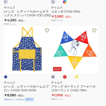
ー
ミ
N102
ー
チャムス
チャムス
ト
ム
(メンズ、レディース)ホームチラ
ユタンポ CH62-1654
ン
ックス スリッパ CH06-1130-Z362
チ
￥3,980
（税込）
￥4,290
CH62-
36
ポイント
（税込）
ラ
39
ポイント
2149-
ッ
(メ
フ
Z361
ク
ン
ラ
ス
ズ、
ッ
ス
レ
グ
リ
デ
ガ
ッ
ィ
ー
レ
イ
レ
パ
ー
ラ
ッ
エ
ッ
CH06-
ド
ロ
ス)
ン
SALE
ド
ー
1130-
×
ホ
ド
ブ
Z362
ー
ブ
ル
チャムス
チャムス
ム
ー
ー
(メンズ、レディース)ホームエプ
フラッグ ガーランド ブービーロ
ロン CH09-1345-N106
ゴガーランド CH62-1964
エ
ビ
￥8,580
￥1,998
（税込）
（税込）
プ
ー
18
ポイント
UP
780
ポイント
(
10
%)
ロ
ロ