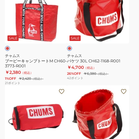
ビ
ツ
ー
30L
キ
CH62-
ャ
1168-
レ
ン
R001
ッ
プ
ド
SALE
SALE
ト
ー
チャムス
チャムス
ト
ブービーキャンプトートM CH60-
バケツ 30L CH62-1168-R001
3773-R001
M
￥4,700
（税込）
￥2,380
（税込）
26%OFF
￥6,380
CH60-
（税込）
42
ポイント
1%OFF
￥2,420
（税込）
3773-
21
ポイント
ロ
バ
R001
ゴ
ケ
キ
ツ
ッ
14L
チ
CH62-
ン
1169-
ベ
レ
ペ
R001
ッ