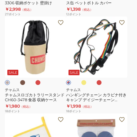
ッ
3306 収納ポケット 壁掛け
ス缶 ペットボトル カバー
3306
ス
￥2,998
￥1,398
プ
（税込）
（税込）
収
缶
27
ポイント
12
ポイント
ア
納
ペ
チ
ハ
ッ
ポ
ッ
ャ
ン
プ
ケ
ト
ム
ギ
ト
ッ
ボ
ス
ン
ラ
ト
ト
ロ
グ
ッ
壁
ル
ゴ
チ
カ
レ
イ
レ
シ
レ
掛
カ
カ
ェ
ッ
エ
ッ
ッ
ュ
け
バ
ド
ロ
ド
ト
ー
SALE
SALE
ド
カ
ー
ー
×
ラ
ン
ン
ブ
リ
カ
ル
チャムス
チャムス
CH60-
ー
ラ
ー
チャムスロゴカトラリースタンド
ハンギングチェーン カラビナ付き
3770
CH60-3478 食器 収納ケース
キャンプ デイジーチェーン
ス
ビ
CH62-1965
￥1,980
￥1,998
（税込）
（税込）
タ
ナ
18
ポイント
18
ポイント
ン
付
調
(メ
ド
き
理
ン
CH60-
キ
器
ズ、