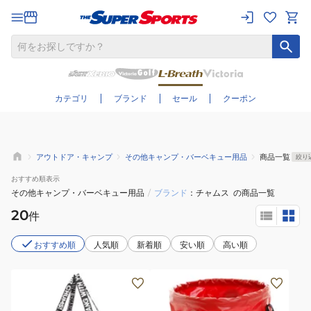
さらに絞り込む
カテゴリ
ブランド
セール
クーポン
アウトドア・キャンプ
その他キャンプ・バーベキュー用品
商品一覧
絞り
おすすめ
順表示
その他キャンプ・バーベキュー用品
/
ブランド
チャムス
の商品一覧
20
件
おすすめ順
人気順
新着順
安い順
高い順
ブ
バ
ー
ケ