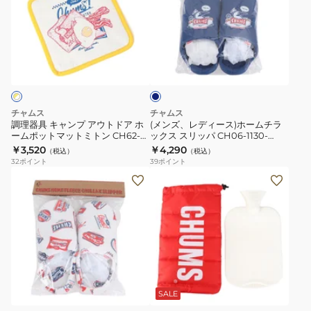
3478
ャ
具
レ
食
ン
キ
デ
器
プ
ャ
ィ
ネ
収
デ
ン
ー
イ
納
イ
プ
ス)
ビ
ケ
ジ
ー
ア
ホ
ー
ー
ウ
ー
チャムス
チャムス
ス
チ
ト
ム
調理器具 キャンプ アウトドア ホ
(メンズ、レディース)ホームチラ
ェ
ームポットマットミトン CH62-
ックス スリッパ CH06-1130-
ド
チ
2149-Z361
N102
￥3,520
￥4,290
ー
（税込）
（税込）
ア
ラ
32
ポイント
39
ポイント
ン
ホ
ッ
(メ
ユ
CH62-
ー
ク
ン
タ
1965
ム
ス
ズ、
ン
ポ
ス
レ
ポ
ッ
リ
デ
CH62-
ト
ッ
ィ
1654
レ
ベ
マ
パ
ー
イ
ー
ッ
CH06-
ン
ス)
ジ
SALE
ボ
ト
1130-
ュ
ホ