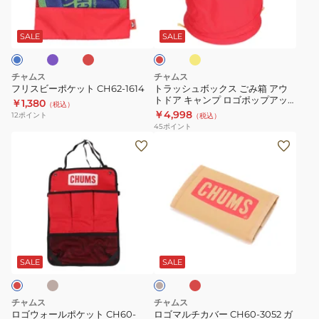
ポ
ボ
パ
レ
イ
レ
ケ
ッ
ッ
エ
ッ
ド
ロ
ッ
ク
ド
SALE
SALE
ー
ト
ス
CH62-
ご
チャムス
チャムス
1614
み
フリスビーポケット CH62-1614
トラッシュボックス ごみ箱 アウ
トドア キャンプ ロゴポップアッ
箱
￥1,380
（税込）
プトラッシュカン CH60-3770
￥4,998
12
ポイント
（税込）
ア
45
ポイント
ウ
ロ
ロ
ト
ゴ
ゴ
ド
ウ
マ
ア
ォ
ル
キ
ー
チ
ャ
ル
カ
ベ
レ
ベ
ン
ポ
バ
ッ
ー
プ
ド
ケ
ー
ジ
SALE
SALE
ロ
ュ
ッ
CH60-
ゴ
ト
3052
チャムス
チャムス
ポ
CH60-
ガ
ロゴウォールポケット CH60-
ロゴマルチカバー CH60-3052 ガ