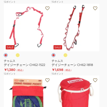
12
ポイント
15
ポイント
ー
デ
デ
ビ
イ
イ
ー
ジ
ジ
ウ
ー
ー
ォ
チ
チ
ー
ェ
ェ
イ
イ
レ
タ
ー
ー
エ
ッ
ー
ロ
ン
ン
ド
SALE
SALE
ー
ガ
CH62-
CH62-
ン
1522
1818
チャムス
チャムス
CH62-
デイジーチェーン CH62-1522
デイジーチェーン CH62-1818
1830-
￥1,380
￥1,698
（税込）
（税込）
Z051
12
ポイント
15
ポイント
フ
ト
リ
ラ
ス
ッ
ビ
シ
ー
ュ