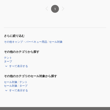
ン
ゴ
CH09-
ガ
1
1345-
ー
N106
ラ
ン
ド
さらに絞り込む
CH62-
その他キャンプ・バーベキュー用品
/
セール対象
1964
その他のカテゴリから探す
テント
タープ
すべて表示する
その他のカテゴリのセール対象から探す
セール対象
/
テント
セール対象
/
タープ
すべて表示する