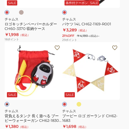
ー
ド
SALE
条件付クーポン
SALE
パ
ー
チャムス
チャムス
ホ
ロゴキッチンペーパーホルダー
バケツ 14L CH62-1169-R001
CH60-3370 収納ケース
ル
￥3,289
（税込）
￥1,998
（税込）
21%OFF
￥4,180
ダ
（税込）
18
ポイント
29
ポイント
ー
背
ブ
CH60-
負
ー
3370
え
ビ
収
る
ー
納
タ
ロ
ケ
ン
ゴ
イ
ー
レ
ク
ガ
エ
ッ
ス
ロ
長
ー
ド
SALE
SALE
ー
く
ラ
遊
ン
チャムス
チャムス
べ
ド
背負えるタンク 長く遊べる ブー
ブービー ロゴ ガーランド CH62-
ビーウォーターガン CH62-1830-
1683
る
CH62-
Z051
￥1,380
￥1,698
（税込）
（税込）
ブ
1683