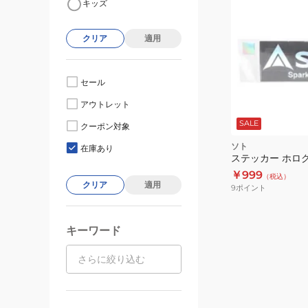
キッズ
クリア
適用
セール
アウトレット
SALE
クーポン対象
ソト
在庫あり
ステッカー ホログ
￥999
（税込）
クリア
適用
9
ポイント
キーワード