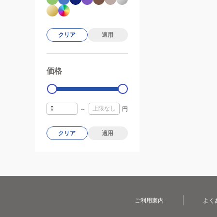
クリア
適用
価格
99000
0
～
円
クリア
適用
ご利用案内
よく