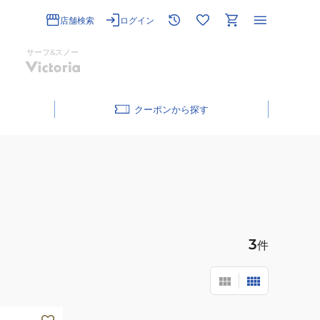
店舗検索
ログイン
サーフ&スノー
クーポン
3
件