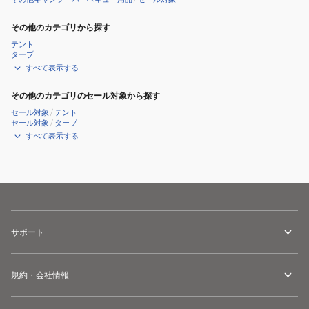
チ
ェ
その他のカテゴリから探す
ッ
テント
ト
タープ
すべて表示する
2.0
20233010
その他のカテゴリのセール対象から探す
セール対象
/
テント
セール対象
/
タープ
すべて表示する
サポート
規約・会社情報