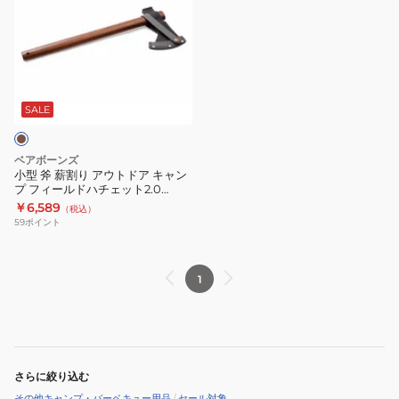
斧
薪
割
り
ア
ウ
SALE
ト
ド
ベアボーンズ
ア
小型 斧 薪割り アウトドア キャン
プ フィールドハチェット2.0
キ
20233010
￥6,589
（税込）
ャ
59
ポイント
ン
プ
フ
1
ィ
ー
ル
ド
さらに絞り込む
ハ
その他キャンプ・バーベキュー用品
/
セール対象