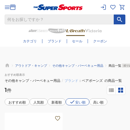
さらに絞り込む
カテゴリ
ブランド
セール
クーポン
アウトドア・キャンプ
その他キャンプ・バーベキュー用品
商品一覧
絞り
おすすめ
順表示
その他キャンプ・バーベキュー用品
/
ブランド
ベアボーンズ
の商品一覧
1
件
おすすめ順
人気順
新着順
安い順
高い順
小
型