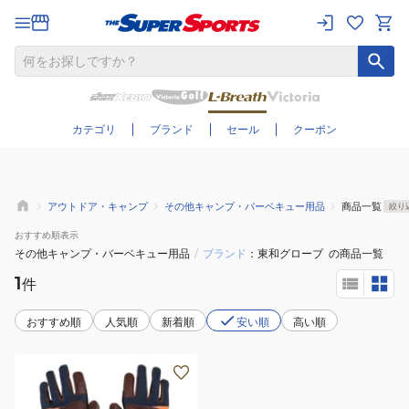
さらに絞り込む
カテゴリ
ブランド
セール
クーポン
アウトドア・キャンプ
その他キャンプ・バーベキュー用品
商品一覧
絞り
おすすめ
順表示
その他キャンプ・バーベキュー用品
/
ブランド
東和グローブ
の商品一覧
1
件
おすすめ順
人気順
新着順
安い順
高い順
」