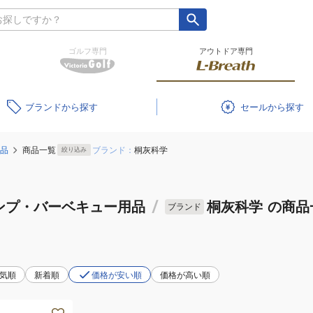
ゴルフ専門
アウトドア専門
ブランド
セール
品
商品一覧
ブランド：
桐灰科学
絞り込み
ンプ・バーベキュー用品
/
桐灰科学
の商品
ブランド
気順
新着順
価格が安い順
価格が高い順