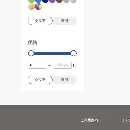
クリア
適用
価格
99000
0
～
円
クリア
適用
ご利用案内
よく