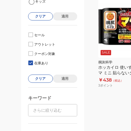
キッズ
クリア
適用
セール
アウトレット
SALE
クーポン対象
桐灰科学
在庫あり
ホッカイロ 使い
マ ミニ 貼らない
クリア
適用
￥438
（税込）
3
ポイント
キーワード