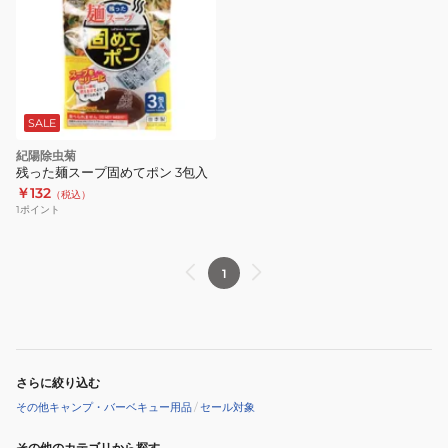
SALE
紀陽除虫菊
残った麺スープ固めてポン 3包入
￥132
（税込）
1
ポイント
1
さらに絞り込む
その他キャンプ・バーベキュー用品
/
セール対象
その他のカテゴリから探す