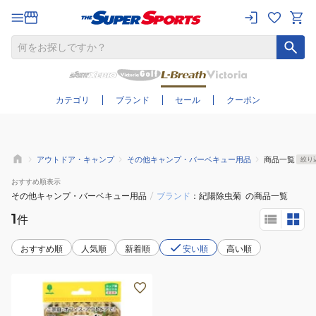
さらに絞り込む
カテゴリ
ブランド
セール
クーポン
アウトドア・キャンプ
その他キャンプ・バーベキュー用品
商品一覧
絞り
おすすめ
順表示
その他キャンプ・バーベキュー用品
/
ブランド
紀陽除虫菊
の商品一覧
1
件
おすすめ順
人気順
新着順
安い順
高い順