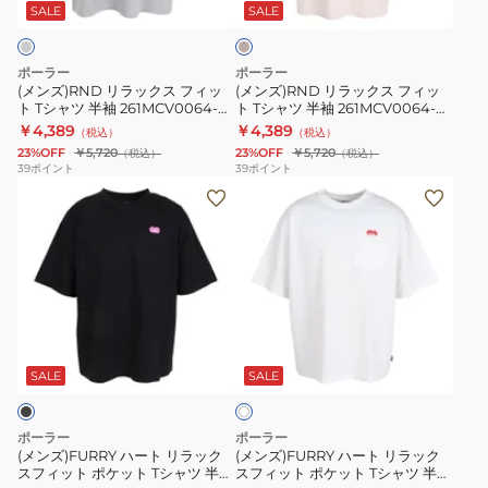
ス
ス
ジ
SALE
SALE
ュ
フ
フ
ィ
ィ
ポーラー
ポーラー
ッ
ッ
(メンズ)RND リラックス フィッ
(メンズ)RND リラックス フィッ
ト Tシャツ 半袖 261MCV0064-
ト Tシャツ 半袖 261MCV0064-
ト
ト
AGY
LBG
￥4,389
￥4,389
（税込）
（税込）
T
T
23%OFF
￥5,720
23%OFF
￥5,720
（税込）
（税込）
シ
シ
39
ポイント
39
ポイント
(メ
(メ
ャ
ャ
ン
ン
ツ
ツ
ズ)FURRY
ズ)FURRY
半
半
ハ
ハ
袖
袖
ー
ー
261MCV0064-
261MCV0064-
ト
ト
AGY
LBG
ホ
リ
リ
ワ
ラ
ラ
SALE
SALE
イ
ト
ッ
ッ
ク
ク
ポーラー
ポーラー
ス
ス
(メンズ)FURRY ハート リラック
(メンズ)FURRY ハート リラック
スフィット ポケット Tシャツ 半袖
スフィット ポケット Tシャツ 半袖
フ
フ