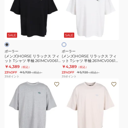
ズ)HORSE
ズ)HORSE
リ
リ
ラ
ラ
ッ
ッ
ホ
ク
ク
ワ
ス
ス
SALE
SALE
イ
ト
フ
フ
ィ
ィ
ポーラー
ポーラー
ッ
ッ
(メンズ)HORSE リラックス フィ
(メンズ)HORSE リラックス フィ
ット Tシャツ 半袖 261MCV0061-
ット Tシャツ 半袖 261MCV0061-
ト
ト
BLK
WHT
￥4,389
￥4,389
（税込）
（税込）
T
T
23%OFF
￥5,720
23%OFF
￥5,720
（税込）
（税込）
シ
シ
39
ポイント
39
ポイント
(メ
(メ
ャ
ャ
ン
ン
ツ
ツ
ズ)RND
ズ)RND
半
半
リ
リ
袖
袖
ラ
ラ
261MCV0061-
261MCV0061-
ッ
ッ
BLK
WHT
ベ
ク
ク
ー