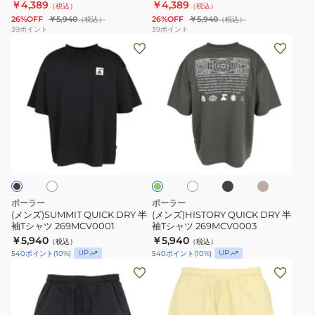
261MCV0065-BLK
261MCV0065-WHT
￥4,389
￥4,389
（税込）
（税込）
ィ
ィ
26%OFF
￥5,940
26%OFF
￥5,940
（税込）
（税込）
ッ
ッ
39
ポイント
39
ポイント
(メ
(メ
ト
ト
ン
ン
ポ
ポ
ズ)SUMMIT
ズ)HISTORY
ケ
ケ
QUICK
QUICK
ッ
ッ
DRY
DRY
ト
ト
半
半
T
T
ブ
ベ
ホ
ホ
オ
袖
袖
シ
シ
ラ
ー
ワ
リ
ッ
ジ
T
T
イ
ャ
ャ
ー
ク
ュ
ト
ブ
シ
シ
ツ
ツ
ャ
ャ
半
半
ポーラー
ポーラー
ツ
ツ
袖
袖
(メンズ)SUMMIT QUICK DRY 半
(メンズ)HISTORY QUICK DRY 半
袖Tシャツ 269MCV0001
袖Tシャツ 269MCV0003
269MCV0001
269MCV0003
261MCV0065-
261MCV0065-
￥5,940
￥5,940
（税込）
（税込）
BLK
WHT
UP
UP
540
ポイント
(
10
%)
540
ポイント
(
10
%)
(メ
(メ
ン
ン
ズ)
ズ)