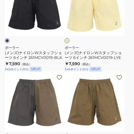
ナ
ナ
イ
イ
ロ
ロ
レ
ン
ン
モ
W
W
ン
ス
ス
タ
タ
ポーラー
ポーラー
ッ
ッ
(メンズ)ナイロンWスタッフショ
(メンズ)ナイロンWスタッフショ
ーツ 6インチ 261MCV0019-BLK
ーツ 6インチ 261MCV0019-LYE
フ
フ
￥7,590
￥7,590
（税込）
（税込）
シ
シ
UP
UP
345
ポイント
(
5
%)
345
ポイント
(
5
%)
ョ
ョ
(メ
(メ
ー
ー
ン
ン
ツ
ツ
ズ)
ズ)
6
6
ナ
ナ
イ
イ
イ
イ
ン
ン
ロ
ロ
チ
チ
オ
ン
ン
リ
261MCV0019-
261MCV0019-
W
W
ー
BLK
LYE
ブ
ス
ス