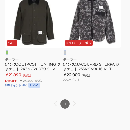
水
ン
ン
陸
ズ)OUTPOST
ズ)JACQUARD
両
HUNTING
SHERPA
用
ジ
ジ
261MCV0033
ャ
ャ
チ
ケ
ケ
ャ
ッ
ッ
コ
SALE
10%OFFクーポン
ー
ト
ト
ル
243MCV0030-
253MCV0018-
グ
ポーラー
ポーラー
レ
OLV
MLT
(メンズ)OUTPOST HUNTING ジ
(メンズ)JACQUARD SHERPA ジ
ー
ャケット 243MCV0030-OLV
ャケット 253MCV0018-MLT
￥21,890
￥22,000
（税込）
（税込）
200
ポイント
17%OFF
￥26,400
（税込）
UP
995
ポイント
(
5
%)
1