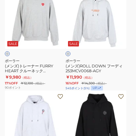
ズ)
ズ)ROLL
253MCV0043-
253MCV0043-
ト
DOWN
BLK
GRN
レ
フ
ー
ー
ラ
ナ
デ
イ
ー
ィ
ト
SALE
SALE
グ
FURRY
253MCV0068-
レ
HEART
AGY
ー
ポーラー
ポーラー
ク
(メンズ)トレーナー FURRY
(メンズ)ROLL DOWN フーディ
HEART クルーネック
253MCV0068-AGY
ル
253MCV0043-HGY
￥9,980
￥11,990
（税込）
（税込）
ー
17%OFF
￥12,100
16%OFF
￥14,300
（税込）
（税込）
ネ
90
ポイント
UP
545
ポイント
(
5
%)
ッ
(メ
(メ
ク
ン
ン
253MCV0043-
ズ)BIG
ズ)LABEL
HGY
LOGO
フ
フ
ー
ー
デ