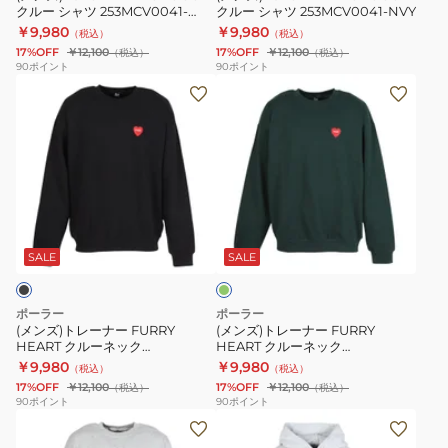
クルー シャツ 253MCV0041-
クルー シャツ 253MCV0041-NVY
HGY
NVY
HGY
￥9,980
￥9,980
（税込）
（税込）
17%OFF
￥12,100
17%OFF
￥12,100
（税込）
（税込）
90
ポイント
90
ポイント
(メ
(メ
ン
ン
ズ)
ズ)
ト
ト
レ
レ
ー
ー
ダ
ナ
ナ
ー
ー
ー
ク
SALE
SALE
グ
FURRY
FURRY
リ
HEART
HEART
ー
ポーラー
ポーラー
ン
ク
ク
(メンズ)トレーナー FURRY
(メンズ)トレーナー FURRY
HEART クルーネック
HEART クルーネック
ル
ル
253MCV0043-BLK
253MCV0043-GRN
￥9,980
￥9,980
（税込）
（税込）
ー
ー
17%OFF
￥12,100
17%OFF
￥12,100
（税込）
（税込）
ネ
ネ
90
ポイント
90
ポイント
(メ
(メ
ッ
ッ
ン
ン
ク
ク