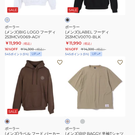
ブ
デ
ィ
ラ
ィ
253MCV0070-
ッ
SALE
SALE
ク
253MCV0069-
BLK
AGY
ポーラー
ポーラー
(メンズ)BIG LOGO フーディ
(メンズ)LABEL フーディ
253MCV0069-AGY
253MCV0070-BLK
￥11,990
￥11,990
（税込）
（税込）
16%OFF
￥14,300
16%OFF
￥14,300
（税込）
（税込）
UP
UP
545
ポイント
(
5
%)
545
ポイント
(
5
%)
(メ
(メ
ン
ン
ズ)
ズ)RIP
ラ
BAGGY
ベ
半
ル
袖
チ
ベ
フ
T
ャ
ー
コ
ー
シ
ジ
SALE
ー
ュ
ド
ャ
ル
パ
ツ
グ
ポーラー
ポーラー
レ
ー
261MCV0031
(メンズ)ラベル フード パーカー
(メンズ)RIP BAGGY 半袖Tシャツ