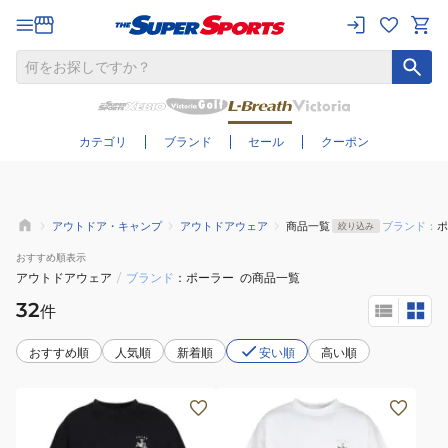
さらに絞り込む
カテゴリ
ブランド
セール
クーポン
アウトドア・キャンプ
アウトドアウェア
商品一覧
ブランド：
ポ
絞り込み
おすすめ
順表示
アウトドアウェア
/
ブランド
ポーラー
の商品一覧
32
件
おすすめ順
人気順
新着順
安い順
高い順
(メ
(メ
ン
ン