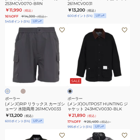
ー
253MCV0070-BRN
261MCV0031
カ
￥11,990
￥13,200
（税込）
（税込）
ー
UP
600
ポイント
(
5
%)
16%OFF
￥14,300
（税込）
253MCV0070-
UP
545
ポイント
(
5
%)
BRN
(メ
(メ
ン
ン
ズ)RIP
ズ)OUTPOST
リ
HUNTING
ラ
ジ
ッ
ャ
ベ
ブ
ク
ケ
ラ
ス
ッ
ッ
SALE
ク
カ
ト
ー
243MCV0030-
ポーラー
ポーラー
ゴ
BLK
(メンズ)RIP リラックス カーゴシ
(メンズ)OUTPOST HUNTING ジ
ョーツ 水陸両用 261MCV0033
ャケット 243MCV0030-BLK
シ
￥13,200
￥21,890
（税込）
（税込）
ョ
UP
600
ポイント
(
5
%)
17%OFF
￥26,400
（税込）
ー
UP
995
ポイント
(
5
%)
ツ
(メ
(メ