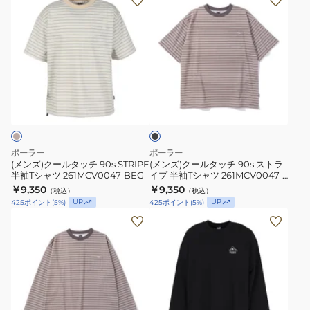
ー
ー
ン
ン
ツ
ツ
ズ)
ズ)
6
6
ク
ク
イ
イ
ー
ー
ン
ン
ル
ル
チ
チ
ブ
タ
タ
ラ
261MCV0019-
261MCV0019-
ッ
ッ
ッ
PUP
SAL
ク
チ
チ
90s
90s
ポーラー
ポーラー
STRIPE
ス
(メンズ)クールタッチ 90s STRIPE
(メンズ)クールタッチ 90s ストラ
半袖Tシャツ 261MCV0047-BEG
イプ 半袖Tシャツ 261MCV0047-
半
ト
BLK
￥9,350
￥9,350
（税込）
（税込）
袖
ラ
UP
UP
425
ポイント
(
5
%)
425
ポイント
(
5
%)
T
イ
(メ
(メ
シ
プ
ン
ン
ャ
半
ズ)
ズ)PSYCHEDELIC
ツ
袖
ク
LOGO
261MCV0047-
T
ー
ク
BEG
シ
ル
ル
ベ