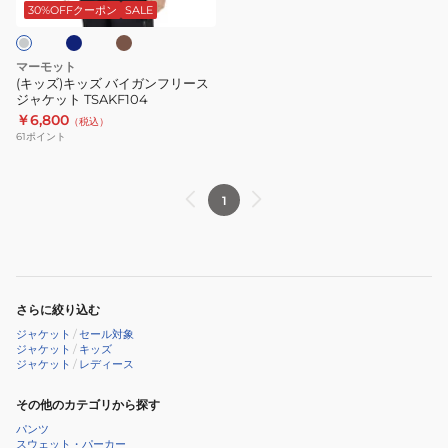
キ
イ
ッ
30%OFFクーポン
SALE
ガ
ト
ン
MTFW25WFL040-
マーモット
フ
C030
(キッズ)キッズ バイガンフリース
ジャケット TSAKF104
リ
￥6,800
（税込）
ー
61
ポイント
ス
ジ
ャ
1
ケ
ッ
ト
TSAKF104
さらに絞り込む
ジャケット
/
セール対象
ジャケット
/
キッズ
ジャケット
/
レディース
その他のカテゴリから探す
パンツ
スウェット・パーカー