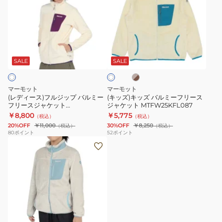
ィ
ズ)
ー
キ
ス)
ッ
フ
ズ
ベ
ア
ル
バ
ー
イ
ジ
ル
ジ
SALE
SALE
ボ
ュ
リ
ッ
ミ
×
ー
プ
ー
ブ
マーモット
マーモット
ラ
バ
フ
(レディース)フルジップ バルミー
(キッズ)キッズ バルミーフリース
ウ
フリースジャケット
ジャケット MTFW25KFL087
ル
リ
ン
MTFW25WFL040-C030
￥8,800
￥5,775
（税込）
（税込）
ミ
ー
20%OFF
￥11,000
30%OFF
￥8,250
（税込）
（税込）
ー
ス
80
ポイント
52
ポイント
(キ
フ
ジ
ッ
リ
ャ
ズ)
ー
ケ
キ
ス
ッ
ッ
ジ
ト
ズ
ャ
MTFW25KFL087
ネ
カ
バ
ケ
ー