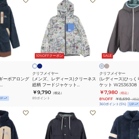
ン
デ
ズ、
ィ
レ
ー
デ
ス)
ィ
ひ
ー
っ
ネ
ベ
チ
オ
イ
ー
ス)
く
ャ
フ
ビ
ジ
コ
ッ
10%OFFクーポン
SALE
ホ
ク
り
ー
ュ
ュ
ー
ク
リ
ラ
ル
グ
ー
イ
クリフメイヤー
クリフメイヤー
レ
ャギーボアロング
(メンズ、レディース)クリーネス
(レディース)ひっ
ネ
ト
ー
総柄 フードジャケット
ケット W2536308
ス
ジ
AVY
2537804:9
￥9,790
￥7,980
（税込）
（税込）
総
ャ
89
ポイント
UP
8%OFF
￥8,690
（税
柄
ケ
360
ポイント
(
5
%)
UP
フ
ッ
(メ
(メ
ー
ト
ン
ン
ド
W2536308
ズ)
ズ、
ジ
ク
レ