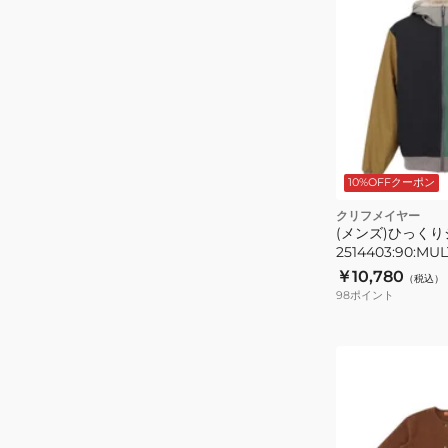
79
NAVY
10%OFFクーポン
ク
クリフメイヤー
(メンズ)ひっく
2514403:90:MUL
￥10,780
（税込）
98
ポイント
(レ
デ
ィ
ー