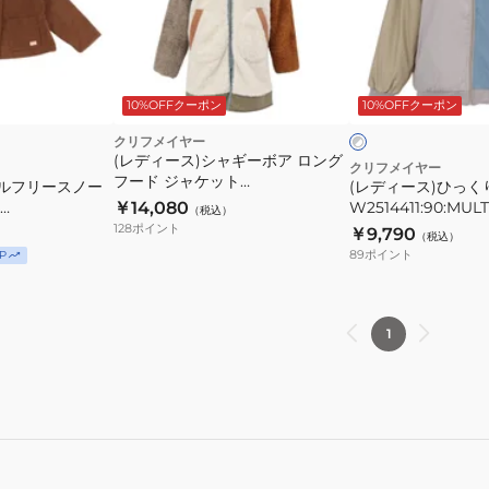
ケ
ス)
ッ
ひ
ト
っ
グ
W2525121:26:GREI
く
レ
10%OFFクーポン
10%OFFクーポン
ー
り
×
ジ
クリフメイヤー
ホ
(レディース)シャギーボア ロング
ワ
ャ
クリフメイヤー
フード ジャケット
イ
イルフリースノー
(レディース)ひっ
ケ
ト
W2514409:90:MULTI-COL
￥14,080
W2514411:90:MULT
（税込）
ッ
BROWN
128
ポイント
￥9,790
（税込）
ト
89
ポイント
P
W2514411:90:MULT
COL
1
BROWN