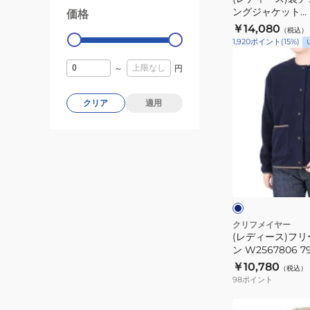
ン
ー
ングジャケット
価格
99000
0
テ
W2525118:17:C
￥14,080
（税込）
ィ
1,920
ポイント
(
15
%)
ン
(レ
グ
～
円
デ
ジ
ィ
ャ
クリア
適用
ー
ケ
ス)
ッ
フ
ト
リ
ネ
W2525118:17:C
ー
イ
ビ
ス
ー
ン
カ
ー
クリフメイヤー
(レディース)フ
デ
ン W2567806 7
ィ
￥10,780
（税込）
ガ
98
ポイント
ン
W2567806