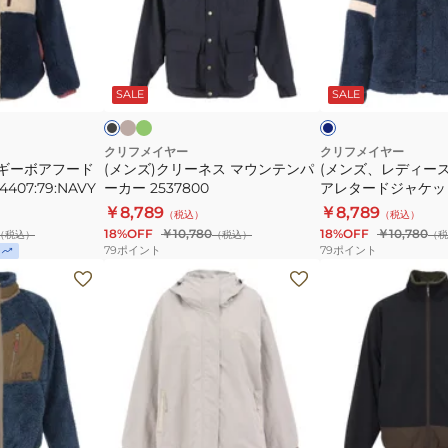
ャ
リ
デ
ケ
ー
ィ
ッ
ネ
ー
ベ
グ
ブ
ネ
AVY
ト
ー
リ
ス
ス)
ラ
イ
ジ
ー
ッ
ビ
リ
SALE
SALE
2537804:9
マ
シ
ュ
ン
ー
ウ
ャ
ン
ギ
クリフメイヤー
クリフメイヤー
ャギーボアフード
(メンズ)クリーネス マウンテンパ
(メンズ、レディー
テ
ー
407:79:NAVY
ーカー 2537800
アレタードジャケッ
ン
ボ
2514401:79:NAVY
￥8,789
￥8,789
（税込）
（税込）
パ
ア
18%OFF
￥10,780
18%OFF
￥10,780
（税込）
（税込）
（税
ー
レ
79
ポイント
79
ポイント
カ
タ
(レ
(メ
ー
ー
デ
ン
2537800
ド
ィ
ズ)
ジ
ー
ひ
AVY
ャ
ス)
っ
ケ
中
く
ッ
綿
り
エ
ベ
ブ
ト
ン
ジ
ス
ー
ラ