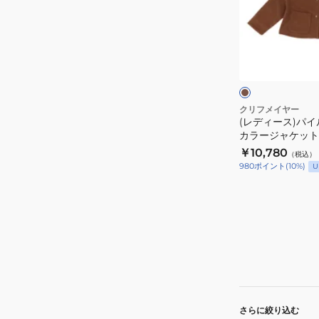
ス)
パ
イ
ブ
ル
ラ
ウ
フ
ン
リ
ー
クリフメイヤー
(レディース)パ
ス
カラージャケット
ノ
W2525121:29:
￥10,780
（税込）
ー
980
ポイント
(
10
%)
U
カ
ラ
ー
ジ
ャ
ケ
ッ
ト
さらに絞り込む
W2525121:29: