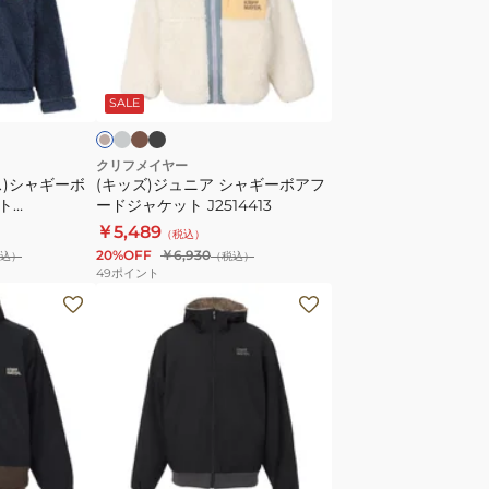
ト
ュ
2527801
ニ
ア
グ
ブ
ブ
キ
レ
ラ
ラ
シ
ナ
ー
ウ
ッ
SALE
ャ
ン
ク
ギ
ー
クリフメイヤー
ス)シャギーボ
(キッズ)ジュニア シャギーボアフ
ボ
ト
ードジャケット J2514413
ア
￥5,489
（税込）
フ
20%OFF
￥6,930
込）
（税込）
ー
49
ポイント
ド
(メ
ジ
ン
ャ
ズ)
ケ
ひ
ッ
っ
ト
く
J2514413
り
ブ
ジ
ラ