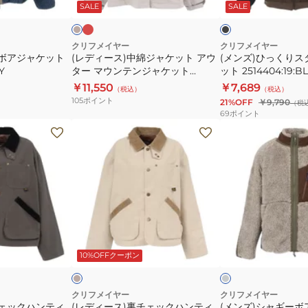
ジ
ジ
ッ
ッ
SALE
SALE
2514401:79:NAVY
ャ
タ
ク
ク
ケ
ン
ッ
ド
クリフメイヤー
クリフメイヤー
ーボアジャケット
(レディース)中綿ジャケット アウ
(メンズ)ひっくり
ト
ジ
Y
ター マウンテンジャケット
ット 2514404:19:B
ア
ャ
W2525129X
￥11,550
￥7,689
（税込）
（税込）
ウ
ケ
105
ポイント
21%OFF
￥9,790
（税
Y
タ
ッ
69
ポイント
ー
ト
(レ
(メ
マ
2514404:19:BLACK
デ
ン
ウ
ィ
ズ)
ン
ー
シ
テ
ス)
ャ
ン
裏
ギ
ジ
チ
ー
キ
グ
ャ
ェ
ボ
ナ
レ
リ
ー
ジ
10%OFFクーポン
ケ
ッ
ア
ュ
ッ
ク
ジ
ト
ハ
ャ
クリフメイヤー
クリフメイヤー
チェックハンティ
(レディース)裏チェックハンティ
(メンズ)シャギーボ
W2525129X