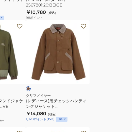
2567801:20:BEIGE
￥10,780
（税込）
98
ポイント
(レ
デ
ィ
ー
ス)
裏
チ
ブ
ェ
ラ
ッ
ク
ハ
クリフメイヤー
スタンドジャケ
(レディース)裏チェックハンティ
ン
LIVE
ングジャケット
テ
W2525118:27:L.BROWN
￥14,080
（税込）
ィ
1,920
ポイント
(
15
%)
UP
込）
ン
グ
(キ