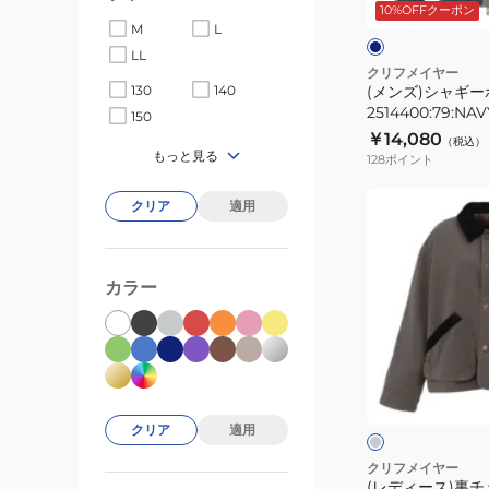
ビ
10%OFFクーポン
ア
ー
ュ
M
L
ジ
LL
ャ
クリフメイヤー
(メンズ)シャギ
130
140
ケ
2514400:79:NAV
150
ッ
￥14,080
（税込）
ト
もっと見る
128
ポイント
2514400:79:NAV
(レ
クリア
適用
デ
ィ
ー
カラー
ス)
裏
チ
チ
ェ
ャ
コ
ッ
ー
クリア
適用
ク
ル
グ
ハ
クリフメイヤー
レ
(レディース)裏