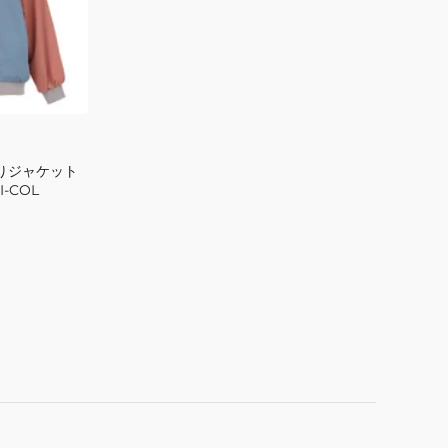
GE
くりジャケット
I-COL
I-