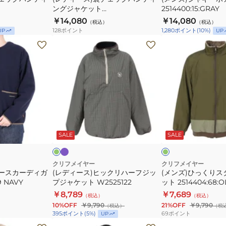
ン
ケ
ングジャケット
2514400:15:GRAY
テ
ッ
HARCOAL
W2525118:9:NATURAL
￥14,080
￥14,080
（税込）
（税込）
ィ
ト
128
ポイント
1,280
ポイント
(
10
%)
UP
UP
ン
2514400:15:GRAY
(レ
(メ
グ
デ
ン
ジ
ィ
ズ)
ャ
ー
ひ
ケ
ス)
っ
ッ
ヒ
く
ト
ッ
り
パ
グ
オ
HARCOAL
W2525118:9:NATURAL
ー
ク
ス
リ
リ
プ
ー
ー
ウ
SALE
SALE
リ
タ
ル
ブ
ン
ハ
ン
ー
ド
クリフメイヤー
クリフメイヤー
リースカーディガ
(レディース)ヒックリハーフジッ
(メンズ)ひっくり
フ
ジ
9 NAVY
プジャケット W2525122
ット 2514404:68:O
ジ
ャ
￥8,789
￥7,689
（税込）
（税込）
ッ
ケ
10%OFF
￥9,790
21%OFF
￥9,790
（税込）
（税
プ
ッ
69
ポイント
395
ポイント
(
5
%)
UP
ジ
ト
(メ
(レ