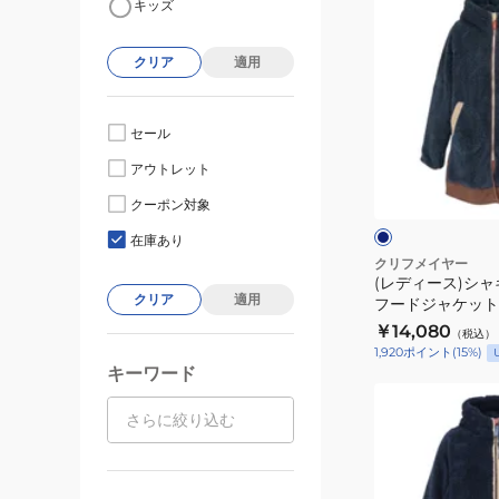
キッズ
デ
ィ
クリア
適用
ー
ス)
シ
セール
ャ
ネ
アウトレット
ギ
イ
ビ
ー
クーポン対象
ー
ワ
ボ
イ
在庫あり
ト
ア
クリフメイヤー
(レディース)シ
ロ
クリア
適用
フードジャケット
ン
W2514409:79:N
￥14,080
（税込）
グ
1,920
ポイント
(
15
%)
フ
キーワード
ー
(レ
ド
デ
ジ
ィ
ャ
ー