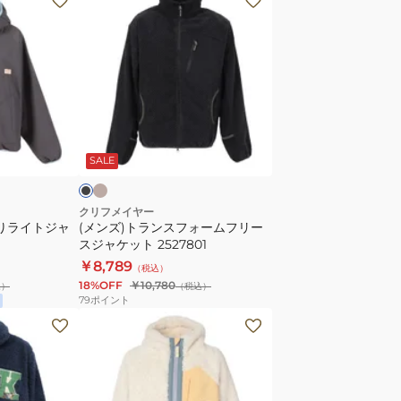
ン
ズ)
ト
ラ
ン
ス
ベ
ブ
ー
フ
ラ
ジ
SALE
ォ
ー
ム
クリフメイヤー
くりライトジャ
(メンズ)トランスフォームフリー
フ
スジャケット 2527801
リ
￥8,789
（税込）
ー
18%OFF
￥10,780
込）
（税込）
ス
79
ポイント
ジ
(キ
ャ
ッ
ケ
ズ)
ッ
ジ