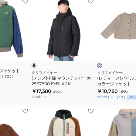
ャ
2514404:68:OLIVE
ン
デ
ケ
ズ)
ィ
ッ
中
ー
ト
綿
ス)
W2525122
マ
パ
ウ
イ
ブ
ベ
ン
ル
ラ
ー
ッ
ジ
ド
テ
フ
ー
ュ
ン
リ
ル
グ
りジャケット
パ
ー
クリフメイヤー
クリフメイヤー
レ
TI-COL
(メンズ)中綿 マウンテンパーカー
(レディース)パイ
ー
ス
ー
2567800:19:BLACK
カラージャケット
カ
ノ
W2525121:26:GREI
￥17,380
￥10,780
（税込）
（税込）
ー
ー
158
ポイント
980
ポイント
(
10
%)
UP
2567800:19:BLACK
カ
ラ
(レ
ー
デ
ジ
ィ
ャ
ー