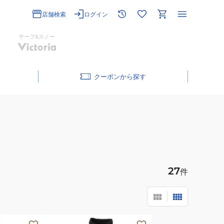
店舗検索
ログイン
サーフ&スノー
クーポン
27
件
(メ