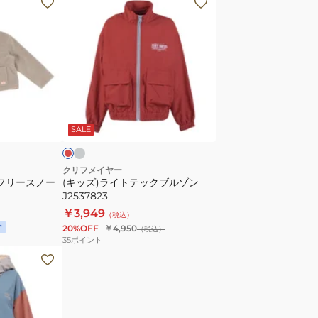
ジ
ッ
ャ
ズ)
ケ
ラ
ッ
イ
ト
ト
W2525118:27:L.BROWN
テ
チ
レ
ャ
ッ
ッ
コ
SALE
ク
ブ
ル
クリフメイヤー
ルフリースノー
(キッズ)ライトテックブルゾン
ゾ
J2537823
ン
GE
￥3,949
（税込）
J2537823
20%OFF
￥4,950
（税込）
35
ポイント