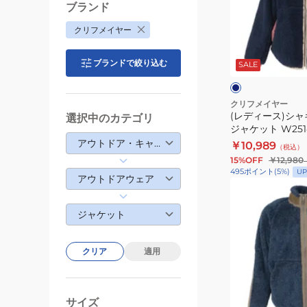
ケ
ス)
ブランド
ッ
シ
クリフメイヤー
ト
ャ
ネ
W2514409:79:N
ギ
イ
ブランドで絞り込む
ビ
SALE
ー
ー
ク
ボ
ア
クリフメイヤー
(レディース)シ
選択中のカテゴリ
フ
ジャケット W2514
ー
アウトドア・キャンプ
￥10,989
（税込）
ド
15%OFF
￥12,980
ジ
495
ポイント
(
5
%)
UP
アウトドアウェア
ャ
(メ
ケ
ン
ジャケット
ッ
ズ)
ト
シ
W2514407:79:N
ャ
クリア
適用
ギ
ー
ネ
ボ
サイズ
イ