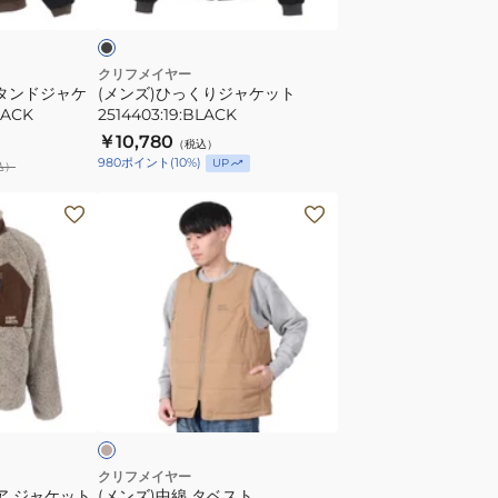
ャ
ケ
ッ
クリフメイヤー
スタンドジャケ
(メンズ)ひっくりジャケット
ト
LACK
2514403:19:BLACK
2514403:19:BLACK
￥10,780
（税込）
980
ポイント
(
10
%)
UP
込）
(メ
ン
ズ)
中
綿
タ
ベ
ベ
ス
ー
ト
2567801:20:BEIGE
クリフメイヤー
ア ジャケット
(メンズ)中綿 タベスト