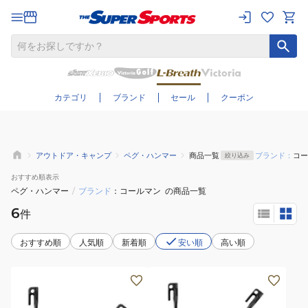
さらに絞り込む
カテゴリ
ブランド
セール
クーポン
アウトドア・キャンプ
ペグ・ハンマー
商品一覧
ブランド：
コー
絞り込み
おすすめ
順表示
ペグ・ハンマー
/
ブランド
コールマン
の商品一覧
6
件
おすすめ順
人気順
新着順
安い順
高い順