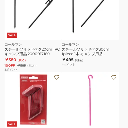
SALE
コールマン
コールマン
スチールソリッドペグ20cm 1PC
スチールソリッドペグ30cm
キャンプ用品 2000017189
1piece 1本 キャンプ用品
2000017188
￥380
￥495
（税込）
（税込）
4
ポイント
1%OFF
￥385
（税込）
3
ポイント
ア
ル
ミ
ス
カ
ー
ト
ペ
SALE