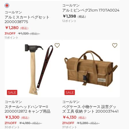
グ
コールマン
セ
アルミピンペグ21cm 170TA0024
コールマン
ッ
￥1,398
アルミスカートペグセット
（税込）
12
ポイント
2000038775
ト
￥1,280
（税込）
2000038775
3%OFF
￥1,320
（税込）
11
ポイント
SALE
SALE
コールマン
コールマン
スチールヘッドハンマーII
ペグケース 小物ケース 設営グッ
2000012872 キャンプ用品
ズ 工具 収納 テント 2000037441
￥3,300
￥4,130
（税込）
（税込）
21%OFF
￥4,180
21%OFF
￥5,280
（税込）
（税込）
30
ポイント
37
ポイント