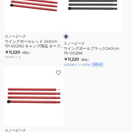
ポ
ー
ブ
ル
ラ
ブ
ッ
ク
ラ
スノーピーク
ッ
ウイングポールレッド 240cm
スノーピーク
TP-002RD キャンプ用品 タープ
ク
ウイングポールブラック240cm
アクセサリ
￥11,220
（税込）
TP-002BK
240cm
102
ポイント
￥11,220
（税込）
TP-
UP
1,020
ポイント
(
10
%)
002BK
スノーピーク