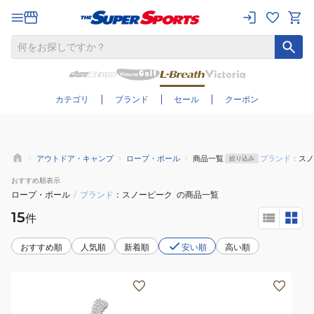
さらに絞り込む
カテゴリ
ブランド
セール
クーポン
アウトドア・キャンプ
ロープ・ポール
商品一覧
ブランド：
スノ
絞り込み
おすすめ
順表示
ロープ・ポール
/
ブランド
スノーピーク
の商品一覧
15
件
おすすめ順
人気順
新着順
安い順
高い順