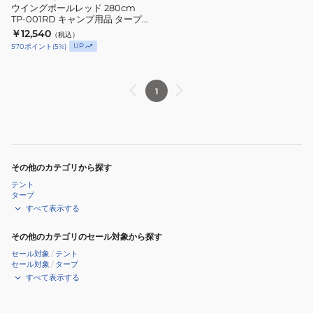
ウイングポールレッド 280cm
TP-001RD キャンプ用品 タープ
アクセサリ
￥12,540
（税込）
UP
570
ポイント
(
5
%)
1
その他のカテゴリから探す
テント
タープ
すべて表示する
その他のカテゴリのセール対象から探す
セール対象
/
テント
セール対象
/
タープ
すべて表示する