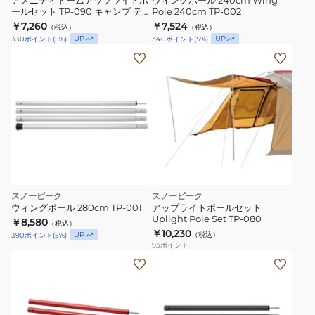
アメニティドームアップライトポ
ウィングポール 240cm Wing
ールセット TP-090 キャンプ テン
Pole 240cm TP-002
ト タープ
￥7,260
￥7,524
（税込）
（税込）
UP
UP
330
ポイント
(
5
%)
340
ポイント
(
5
%)
スノーピーク
スノーピーク
ウィングポール 280cm TP-001
アップライトポールセット
Uplight Pole Set TP-080
￥8,580
（税込）
￥10,230
UP
（税込）
390
ポイント
(
5
%)
93
ポイント
ウ
イ
ン
グ