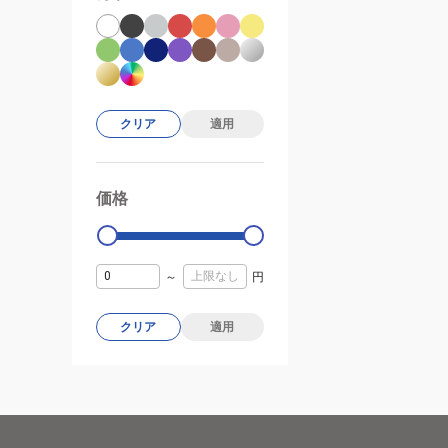
クリア
適用
価格
99000
0
～
円
クリア
適用