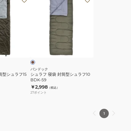
ュ
ラ
フ
寝
袋
封
カ
筒
ー
キ
型
シ
ュ
バンドック
筒型シュラフ15
シュラフ 寝袋 封筒型シュラフ10
ラ
BDK-59
フ
￥2,998
（税込）
10
27
ポイント
BDK-
59
1