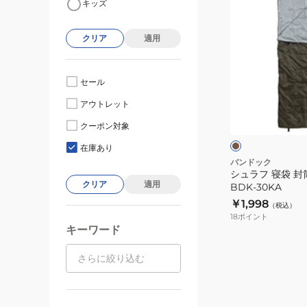
キッズ
ュ
ラ
クリア
適用
フ
寝
袋
セール
封
カ
アウトレット
筒
ー
キ
型
クーポン対象
シ
在庫あり
ュ
バンドック
シュラフ 寝袋 封
ラ
クリア
適用
BDK-30KA
フ
￥1,998
（税込）
15
18
ポイント
BDK-
キーワード
30KA