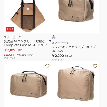
ッ
キ
ン
グ
ベ
キ
ー
ュ
ジ
SALE
ュ
ー
スノーピーク
ブ
焚火台 M コンプリート収納ケース
スノーピーク
Complete Case M ST-033BR
S
OTパッキングキューブ Sサイズ
￥2,189
（税込）
UG-534
サ
65%OFF
￥6,336
（税込）
￥2,200
（税込）
イ
19
ポイント
20
ポイント
ズ
OT
OT
UG-
パ
パ
534
ッ
ッ
キ
キ
ン
ン
グ
グ
ベ
キ
キ
ー
ュ
ュ
ジ