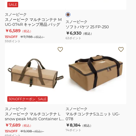
ラ
FP-
ウ
SALE
ン
250
スノーピーク
スノーピーク マルチコンテナ M
スノーピーク
UG-074R キャンプ用品 バッグ
ソフトバケツ 25 FP-250
￥6,589
（税込）
￥6,930
（税込）
15%OFF
￥7,788
（税込）
63
ポイント
59
ポイント
30%OFFクーポン
SALE
スノーピーク
スノーピーク
スノーピーク マルチコンテナ L
マルチコンテナSユニット UG-
snow peak Multi Container L
078
UG-075R
￥7,689
￥8,184
（税込）
（税込）
74
ポイント
15%OFF
￥9,108
（税込）
69
ポイント