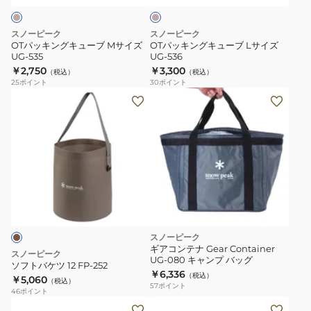
ュ
ー
ー
ブ
ブ
スノーピーク
スノーピーク
M
L
OTパッキングキューブ Mサイズ
OTパッキングキューブ Lサイズ
UG-535
UG-536
サ
サ
￥2,750
￥3,300
（税込）
（税込）
イ
イ
25
ポイント
30
ポイント
ズ
ズ
ソ
UG-
UG-
フ
535
536
ト
バ
ケ
ツ
12
FP-
252
スノーピーク
ギアコンテナ Gear Container
スノーピーク
UG-080 キャンプ バッグ
ソフトバケツ 12 FP-252
￥6,336
（税込）
￥5,060
（税込）
57
ポイント
46
ポイント
ソ