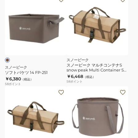
フ
ト
バ
ケ
ツ
14
FP-
251
スノーピーク
スノーピーク マルチコンテナS
スノーピーク
snow peak Multi Container S
ソフトバケツ 14 FP-251
UG-073R
￥6,468
（税込）
￥6,380
（税込）
58
ポイント
58
ポイント
ソ
フ
ト
バ
ケ
ツ
ブ
25