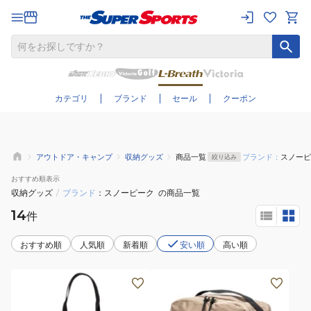
さらに絞り込む
カテゴリ
ブランド
セール
クーポン
アウトドア・キャンプ
収納グッズ
商品一覧
ブランド：
スノーピ
絞り込み
おすすめ
順表示
収納グッズ
/
ブランド
スノーピーク
の商品一覧
14
件
おすすめ順
人気順
新着順
安い順
高い順
OT
パ