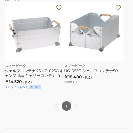
スノーピーク
スノーピーク
シェルフコンテナ 25 UG-025G キ
UG-055G シェルフコンテナ50
ャンプ用品 キャリーコンテナ 収
￥18,480
（税込）
納 インテリア アウトドア キャン
￥14,520
168
ポイント
（税込）
プ
UP
660
ポイント
(
5
%)
1