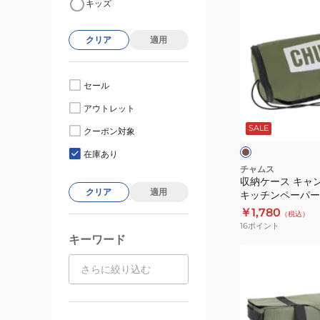
キッズ
納
ケ
クリア
適用
ー
ス
キ
セール
ャ
カ
アウトレット
ン
ー
キ
SALE
プ
クーポン対象
ク
車
在庫あり
中
チャムス
収納ケース キャン
泊
クリア
適用
キッチンペーパーホ
ロ
3370-M022
￥1,780
（税込）
ゴ
16
ポイント
キ
キーワード
ッ
リ
チ
ム
ン
ー
ペ
バ