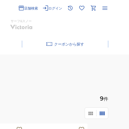
店舗検索
ログイン
サーフ&スノー
クーポン
9
件
マ