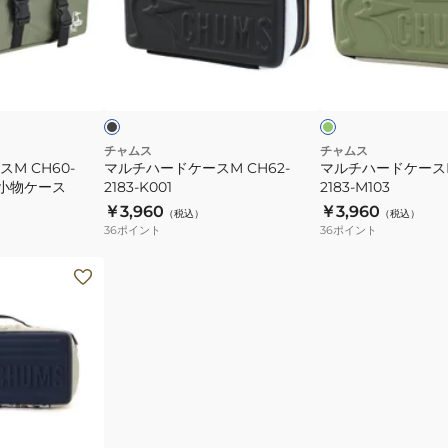
ー
ー
ド
ド
ケ
ケ
ブ
オ
ー
ー
ラ
リ
ッ
ー
ビ
ス
ス
ブ
ー
M
M
×
ホ
CH62-
CH62-
チャムス
チャムス
ワ
M CH60-
マルチハードケースM CH62-
マルチハードケースM 
2183-
2183-
イ
 小物ケース
2183-K001
2183-M103
K001
M103
ト
￥3,960
￥3,960
（税込）
（税込）
36
ポイント
36
ポイント