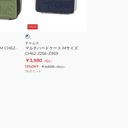
ー
ド
ケ
ネ
ー
イ
SALE
ス
M
サ
チャムス
CH62-
マルチハードケース Mサイズ
イ
CH62-2256-Z369
ズ
￥3,980
（税込）
CH62-
13%OFF
￥4,620
（税込）
2256-
36
ポイント
Z369