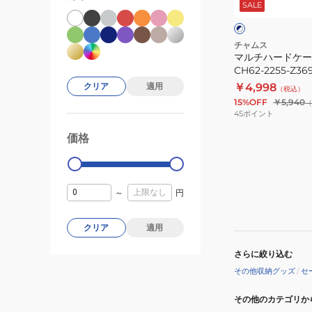
SALE
ビ
ス
ー
L
×
ホ
サ
チャムス
ワ
マルチハードケー
イ
イ
CH62-2255-Z36
ズ
ト
￥4,998
クリア
適用
（税込）
CH62-
15%OFF
￥5,940
（
2255-
45
ポイント
Z369
価格
99000
0
～
円
クリア
適用
さらに絞り込む
その他収納グッズ
/
セ
その他のカテゴリか