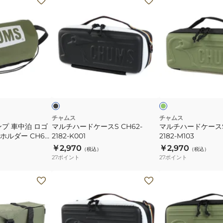
ル
ル
チ
チ
ハ
ハ
ー
ー
ド
ド
ケ
ケ
ブ
オ
ー
ー
ラ
リ
ッ
ー
ビ
ス
ス
ブ
ー
S
S
×
ホ
CH62-
CH62-
チャムス
チャムス
ワ
プ 車中泊 ロゴ
マルチハードケースS CH62-
マルチハードケースS 
2182-
2182-
イ
ルダー CH60-
2182-K001
2182-M103
K001
M103
ト
￥2,970
￥2,970
（税込）
（税込）
27
ポイント
27
ポイント
マ
マ
ル
ル
チ
チ
ハ
ハ