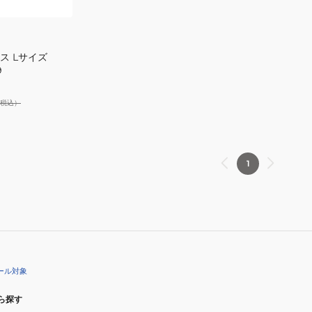
ス Lサイズ
9
税込）
1
ール対象
ら探す