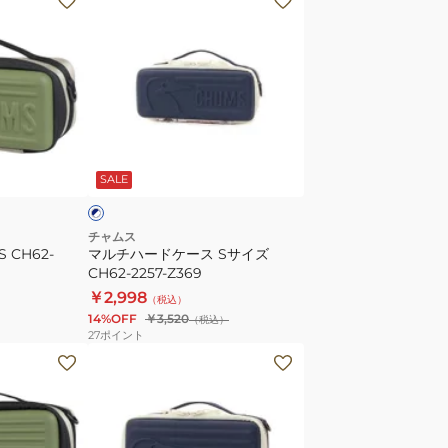
ル
チ
ハ
ー
ド
ケ
ネ
ー
イ
SALE
ス
S
サ
チャムス
CH62-
マルチハードケース Sサイズ
イ
CH62-2257-Z369
ズ
￥2,998
（税込）
CH62-
14%OFF
￥3,520
（税込）
2257-
27
ポイント
Z369
マ
ル
チ
ハ