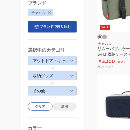
ー
ブ
ブランド
パ
ル
チャムス
ー
ケ
ベ
カ
ホ
ー
ー
ー
ジ
ブランドで絞り込む
キ
SALE
ル
ス
ュ
ク
ダ
M
ー
CH60-
チャムス
リムーバブルケース
CH60-
3413
選択中のカテゴリ
3413 収納ケース
3370-
収
アウトドア・キャンプ
￥3,300
（税込）
M022
納
30
ポイント
ケ
収納グッズ
ー
マ
ス
ル
その他
小
チ
物
ハ
ケ
ー
クリア
適用
ー
ド
ス
ケ
ネ
ー
イ
カラー