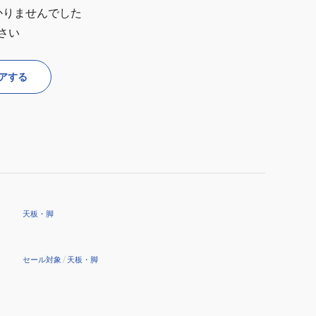
かりませんでした
さい
アする
天板・脚
セール対象
/
天板・脚