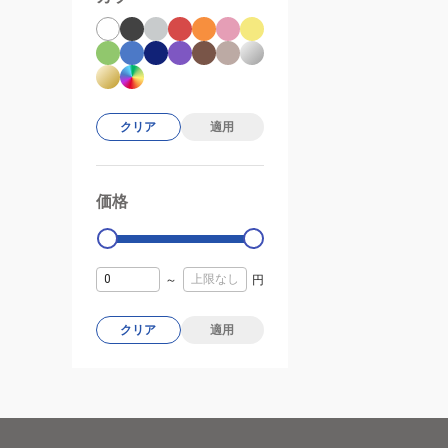
クリア
適用
価格
99000
0
～
円
クリア
適用