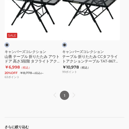
テ
ブ
ー
ル
ブ
折
ル
り
ブ
折
た
ラ
り
た
ッ
SALE
ク
た
み
た
CC
キャンパーズコレクション
キャンパーズコレクション
み
タ
山善 テーブル 折りたたみ アウト
テーブル 折りたたみ CCタフライ
ドア 高さ3段階 タフライトアクシ
トアクションテーブル TAT-8670
ア
フ
ョンテーブル TAT-8640 MBK
MBK
￥6,998
￥10,978
（税込）
（税込）
ウ
ラ
99
ポイント
20%OFF
￥8,778
（税込）
ト
イ
63
ポイント
ド
ト
ア
ア
1
高
ク
さ
シ
3
ョ
段
ン
階
テ
さらに絞り込む