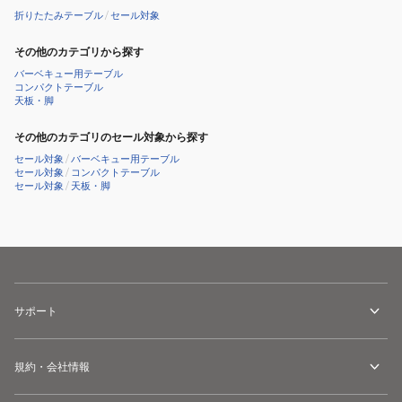
タ
ー
折りたたみテーブル
/
セール対象
フ
ブ
ラ
ル
その他のカテゴリから探す
イ
TAT-
バーベキュー用テーブル
コンパクトテーブル
ト
8670
天板・脚
ア
MBK
ク
その他のカテゴリのセール対象から探す
シ
セール対象
/
バーベキュー用テーブル
セール対象
/
コンパクトテーブル
ョ
セール対象
/
天板・脚
ン
テ
ー
ブ
ル
TAT-
サポート
8640
MBK
規約・会社情報