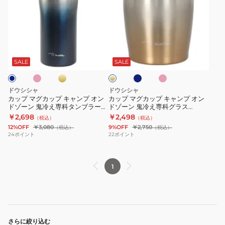
プ
プ
マ
マ
グ
グ
カ
カ
ピ
ゴ
ネ
ピ
ゴ
ッ
ッ
ー
イ
ン
ー
ル
ビ
ク
プ
プ
ル
SALE
SALE
ド
ー
ド
キ
キ
ャ
ャ
ドウシシャ
ドウシシャ
ン
ン
カップ マグカップ キャンプ オン
カップ マグカップ キャンプ オン
ドゾーン 鬼冷え専科タンブラー
ドゾーン 鬼冷え専科グラス
プ
プ
430ml OZOH430
280ml GD OZOH280
￥2,698
￥2,498
（税込）
（税込）
オ
オ
12%OFF
￥3,080
9%OFF
￥2,750
（税込）
（税込）
ン
ン
24
ポイント
22
ポイント
ド
ド
ゾ
ゾ
1
ー
ー
ン
ン
鬼
鬼
冷
冷
え
え
さらに絞り込む