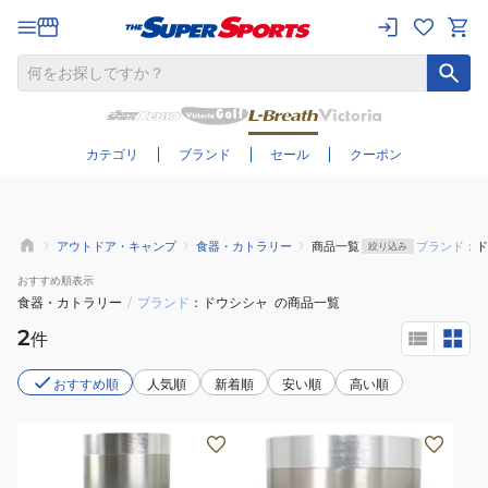
さらに絞り込む
カテゴリ
ブランド
セール
クーポン
アウトドア・キャンプ
食器・カトラリー
商品一覧
ブランド：
ド
絞り込み
おすすめ
順表示
食器・カトラリー
/
ブランド
ドウシシャ
の商品一覧
2
件
おすすめ順
人気順
新着順
安い順
高い順
カ
カ
ッ
ッ