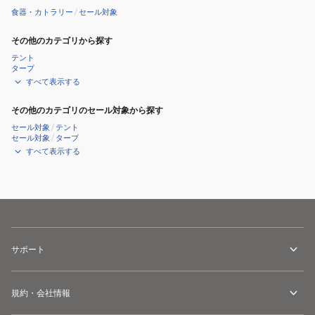
専
専
食器・カトラリー
/
セール対象
科
科
タ
グ
その他のカテゴリから探す
ン
ラ
テント
タープ
ブ
ス
すべて表示する
ラ
280ml
ー
GD
その他のカテゴリのセール対象から探す
430ml
OZOH280
セール対象
/
テント
セール対象
/
タープ
OZOH430
すべて表示する
サポート
規約・会社情報