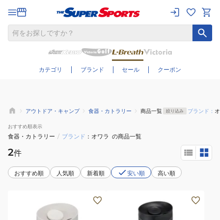
さらに絞り込む
カテゴリ
ブランド
セール
クーポン
アウトドア・キャンプ
食器・カトラリー
商品一覧
ブランド：
オ
絞り込み
おすすめ
順表示
食器・カトラリー
/
ブランド
オワラ
の商品一覧
2
件
おすすめ順
人気順
新着順
安い順
高い順
カ
カ
ッ
ッ