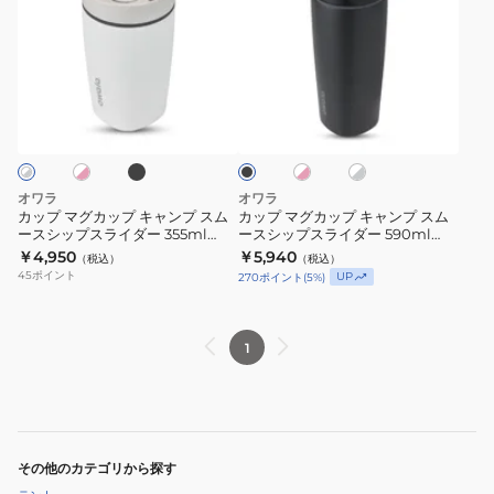
プ
プ
マ
マ
グ
グ
カ
カ
ブ
ホ
ホ
ホ
ブ
ッ
ッ
ラ
ワ
ワ
ラ
ッ
プ
プ
イ
イ
ッ
ク
ト
ト
ク
キ
キ
×
×
ャ
ャ
ピ
グ
オワラ
オワラ
ン
レ
ン
ン
カップ マグカップ キャンプ スム
カップ マグカップ キャンプ スム
ク
ー
ースシップスライダー 355ml
ースシップスライダー 590ml
プ
プ
C0705
C0705
￥4,950
￥5,940
（税込）
（税込）
ス
ス
45
ポイント
UP
270
ポイント
(
5
%)
ム
ム
ー
ー
ス
ス
1
シ
シ
ッ
ッ
プ
プ
ス
ス
その他のカテゴリから探す
ラ
ラ