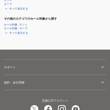
テント
イ
イ
タープ
ダ
ダ
すべて表示する
ー
ー
その他のカテゴリのセール対象から探す
355ml
590ml
セール対象
/
テント
C0705
C0705
セール対象
/
タープ
すべて表示する
サポート
規約・会社情報
店舗公式アカウント