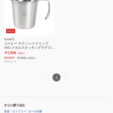
SALE
HARIO
コーヒー マグ ハンドドリップ
V60 メタルスタッキングマグ O-
VSM-30-HSV
￥1,398
（税込）
15%OFF
￥1,650
（税込）
12
ポイント
1
さらに絞り込む
食器・カトラリー
/
セール対象