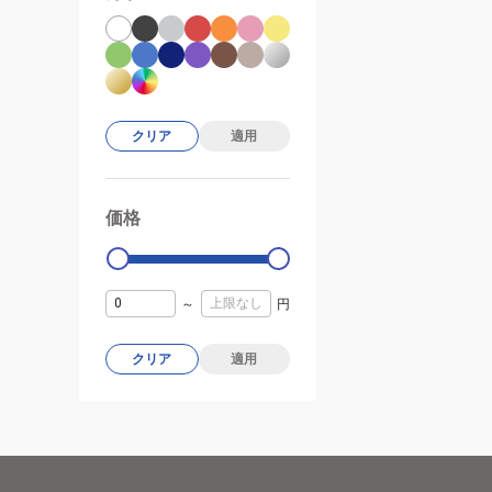
クリア
適用
価格
99000
0
～
円
クリア
適用