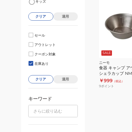
キッズ
クリア
適用
セール
アウトレット
SALE
クーポン対象
ニーモ
在庫あり
食器 キャンプ ア
シェラカップ NM-
クリア
適用
￥999
（税込）
9
ポイント
キーワード