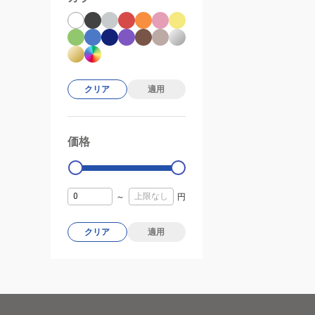
クリア
適用
価格
99000
0
～
円
クリア
適用