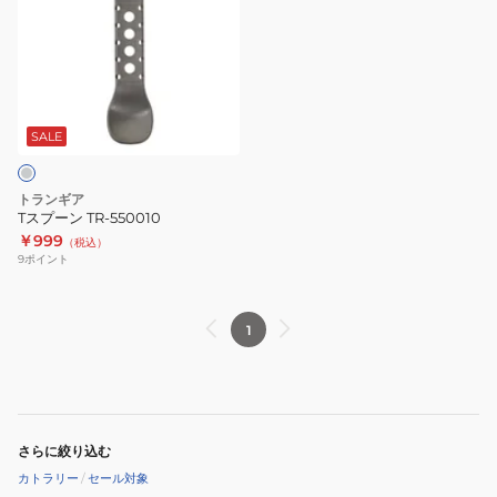
プ
ー
ン
TR-
550010
SALE
トランギア
Tスプーン TR-550010
￥999
（税込）
9
ポイント
1
さらに絞り込む
カトラリー
/
セール対象