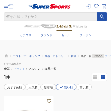
さらに絞り込む
カテゴリ
ブランド
セール
クーポン
アウトドア・キャンプ
食器・カトラリー
食器
商品一覧
ブラ
絞り込み
おすすめ
順表示
食器
/
ブランド
マルシン
の商品一覧
1
件
おすすめ順
人気順
新着順
安い順
高い順