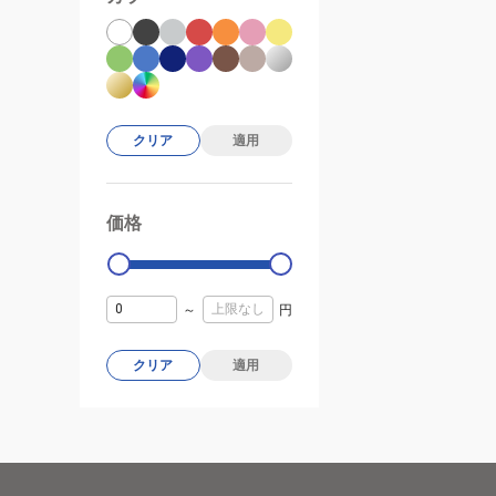
クリア
適用
価格
99000
0
～
円
クリア
適用