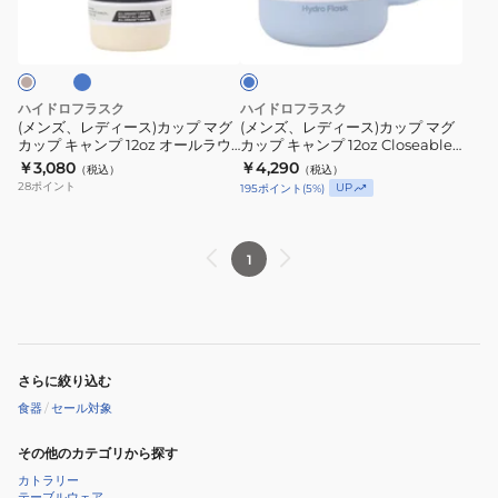
ラ
ラ
シ
ケ
ー
ー
イ
リ
ー
ス)
ス)
ト
コ
シ
ブ
カ
カ
ル
ン
ョ
ッ
ッ
ー
ハイドロフラスク
ハイドロフラスク
ペ
ン
プ
プ
(メンズ、レディース)カップ マグ
(メンズ、レディース)カップ マグ
イ
KA10801
カップ キャンプ 12oz オールラウ
カップ キャンプ 12oz Closeable
マ
マ
ンドタンブラー 890116
コーヒーマグ 8901080148251
￥3,080
￥4,290
ン
（税込）
（税込）
グ
グ
28
ポイント
UP
195
ポイント
(
5
%)
ト
カ
カ
グ
ッ
ッ
ラ
プ
プ
1
ス
キ
キ
dodgers
ャ
ャ
ン
ン
プ
プ
さらに絞り込む
12oz
12oz
食器
/
セール対象
オ
Closeable
ー
コ
その他のカテゴリから探す
ル
ー
カトラリー
ラ
ヒ
テーブルウェア