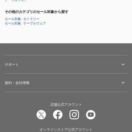
ウ
ー
その他のカテゴリのセール対象から探す
ン
マ
セール対象
/
カトラリー
ド
グ
セール対象
/
テーブルウェア
タ
8901080148251
ン
ブ
ラ
ー
890116
サポート
規約・会社情報
店舗公式アカウント
オンラインストア公式アカウント