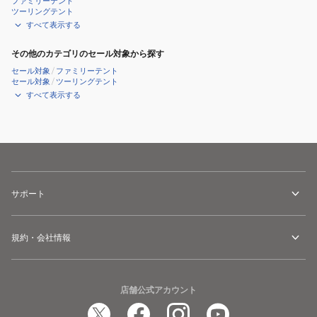
ファミリーテント
モ
ツーリングテント
ン
すべて表示する
ポ
その他のカテゴリのセール対象から探す
ッ
セール対象
/
ファミリーテント
プ
セール対象
/
ツーリングテント
フ
すべて表示する
ル
シ
ェ
ー
ド
86100000
サポート
お
一
規約・会社情報
人
様
一
店舗公式アカウント
点
ま