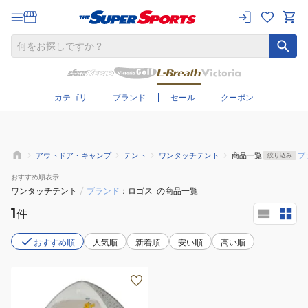
さらに絞り込む
カテゴリ
ブランド
セール
クーポン
アウトドア・キャンプ
テント
ワンタッチテント
商品一覧
ブ
絞り込み
おすすめ
順表示
ワンタッチテント
/
ブランド
ロゴス
の商品一覧
1
件
おすすめ順
人気順
新着順
安い順
高い順
ポ
ッ