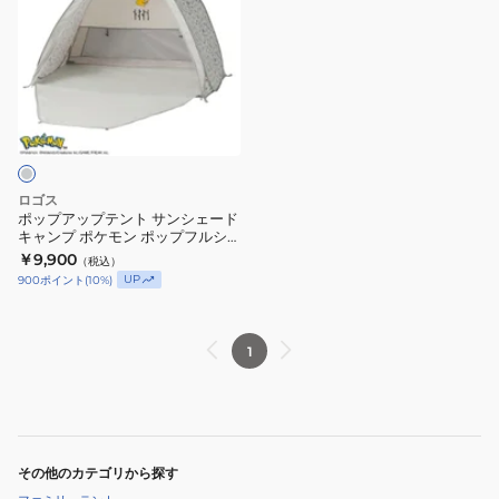
プ
ア
ッ
プ
テ
ン
ト
サ
ロゴス
ン
ポップアップテント サンシェード
キャンプ ポケモン ポップフルシ
シ
ェード 86100000 お一人様一点
￥9,900
（税込）
ェ
まで
UP
900
ポイント
(
10
%)
ー
ド
キ
1
ャ
ン
プ
ポ
その他のカテゴリから探す
ケ