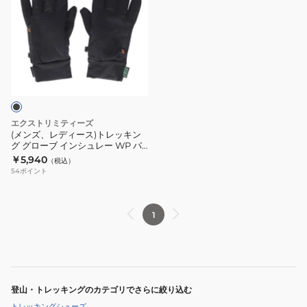
ズ、
レ
デ
ィ
ー
ス)
ト
レ
エクストリミティーズ
ッ
(メンズ、レディース)トレッキン
グ グローブ インシュレー WP パ
キ
ワーライナー グローブ 22CIWPR
￥5,940
（税込）
ン
54
ポイント
グ
グ
ロ
1
ー
ブ
イ
ン
登山・トレッキングのカテゴリでさらに絞り込む
シ
トレッキングシューズ