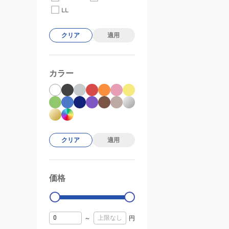
LL
クリア
適用
カラー
クリア
適用
価格
99000
0
～
円