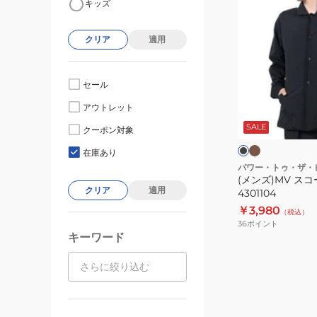
キッズ
ン
ズ)MV
クリア
適用
ス
コ
ー
セール
ル
カ
ブ
アウトレット
ー
ジ
ラ
キ
ッ
SALE
ャ
クーポン対象
ク
ケ
在庫あり
ッ
パワー・トゥ・ザ・
(メンズ)MV ス
ト
クリア
適用
4301104
4301104
￥3,980
（税込）
36
ポイント
キーワード