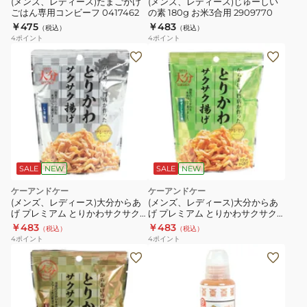
(メンズ、レディース)たまごかけ
(メンズ、レディース)じゅーしい
ごはん専用コンビーフ 0417462
の素 180g お米3合用 2909770
￥475
￥483
（税込）
（税込）
4
ポイント
4
ポイント
SALE
NEW
SALE
NEW
ケーアンドケー
ケーアンドケー
(メンズ、レディース)大分からあ
(メンズ、レディース)大分からあ
げ プレミアム とりかわサクサク
げ プレミアム とりかわサクサク
揚げ しお味 30g 5529286
揚げ ゆずこしょう味 30g
￥483
￥483
（税込）
（税込）
5579384
4
ポイント
4
ポイント