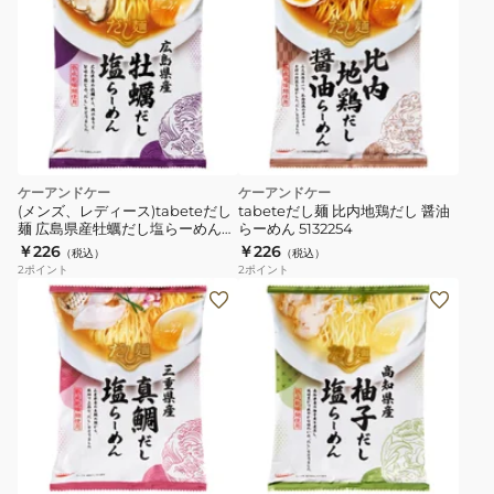
ケーアンドケー
ケーアンドケー
(メンズ、レディース)tabeteだし
tabeteだし麺 比内地鶏だし 醤油
麺 広島県産牡蠣だし塩らーめん
らーめん 5132254
5131548
￥226
￥226
（税込）
（税込）
2
ポイント
2
ポイント