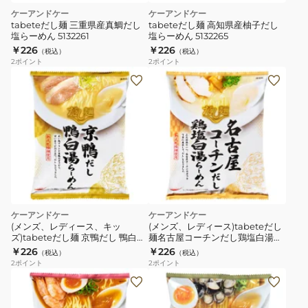
ケーアンドケー
ケーアンドケー
tabeteだし麺 三重県産真鯛だし
tabeteだし麺 高知県産柚子だし
塩らーめん 5132261
塩らーめん 5132265
￥226
￥226
（税込）
（税込）
2
ポイント
2
ポイント
ケーアンドケー
ケーアンドケー
(メンズ、レディース、キッ
(メンズ、レディース)tabeteだし
ズ)tabeteだし麺 京鴨だし 鴨白湯
麺名古屋コーチンだし鶏塩白湯ら
らーめん 5132269
ーめ 5132272
￥226
￥226
（税込）
（税込）
2
ポイント
2
ポイント