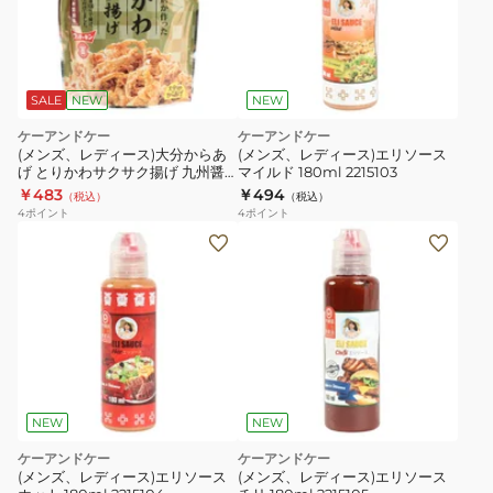
SALE
NEW
NEW
ケーアンドケー
ケーアンドケー
(メンズ、レディース)大分からあ
(メンズ、レディース)エリソース
げ とりかわサクサク揚げ 九州醤
マイルド 180ml 2215103
油味 30g 5735091
￥483
￥494
（税込）
（税込）
4
ポイント
4
ポイント
NEW
NEW
ケーアンドケー
ケーアンドケー
(メンズ、レディース)エリソース
(メンズ、レディース)エリソース