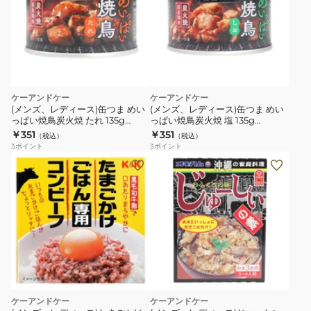
ケーアンドケー
ケーアンドケー
(メンズ、レディース)缶つま めい
(メンズ、レディース)缶つま めい
っぱい焼鳥炭火焼 たれ 135g
っぱい焼鳥炭火焼 塩 135g
0417600
0417601
￥351
￥351
（税込）
（税込）
3
ポイント
3
ポイント
ケーアンドケー
ケーアンドケー