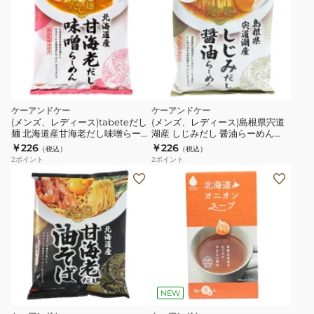
ケーアンドケー
ケーアンドケー
(メンズ、レディース)tabeteだし
(メンズ、レディース)島根県宍道
麺 北海道産甘海老だし味噌らーめ
湖産 しじみだし 醤油らーめん
ん 5132278
5131123
￥226
￥226
（税込）
（税込）
2
ポイント
2
ポイント
NEW