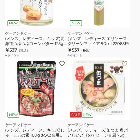
NEW
NEW
ケーアンドケー
ケーアンドケー
(メンズ、レディース、キッズ)北
(メンズ、レディース)エリソース
海道つぶつぶコーンバター 125g
グリーンファイア 90ml 2208319
0258103
￥537
￥537
（税込）
（税込）
4
ポイント
4
ポイント
NEW
SALE
NEW
ケーアンドケー
ケーアンドケー
(メンズ、レディース、キッズ)じ
(メンズ、レディース)缶つま 奥州
ゅーしぃの素 180g お米3合用
いわいどりのアヒージョ風 75g