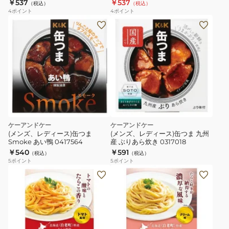
2909101
0412041
￥537
￥537
（税込）
（税込）
4
ポイント
4
ポイント
ケーアンドケー
ケーアンドケー
(メンズ、レディース)缶つま
(メンズ、レディース)缶つま 九州
Smoke あい鴨 0417564
産 ぶりあら炊き 0317018
￥540
￥591
（税込）
（税込）
5
ポイント
5
ポイント