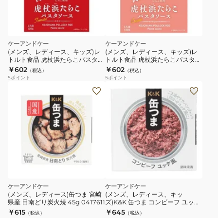
ケーアンドケー
ケーアンドケー
(メンズ、レディース、キッズ)レ
(メンズ、レディース、キッズ)レ
トルト食品 虎杖浜たらこパスタソ
トルト食品 虎杖浜たらこパスタソ
ーストマト風味 1642069
ースクリーム味 1642070
￥602
￥602
（税込）
（税込）
5
ポイント
5
ポイント
ケーアンドケー
ケーアンドケー
(メンズ、レディース)缶つま 宮崎
(メンズ、レディース、キッ
県産 日南どり炭火焼 45g 0417611
ズ)K&K 缶つま コンビーフ ユッケ
風 80g 0417451
￥615
￥645
（税込）
（税込）