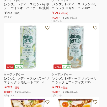
ケーアンドケー
ケーアンドケー
(メンズ、レディース)カンパイポ
(メンズ、レディース)メゾンペリ
テト ウイスキーハイボール 燻製
エ シック ロゼリーニ 250ml
チーズ・わさび・醤油味 5555321
3467102
￥213
￥213
（税込）
（税込）
1
ポイント
1%OFF
￥216
（税込）
1
ポイント
SALE
NEW
SALE
NEW
ケーアンドケー
ケーアンドケー
(メンズ、レディース)メゾンペリ
(メンズ、レディース)メゾンペリ
エ シック レモヒート 250ml
エ シック ピニャフィズ 250ml
3467103
3467129
￥213
￥213
（税込）
（税込）
1%OFF
￥216
1%OFF
￥216
（税込）
（税込）
1
ポイント
1
ポイント