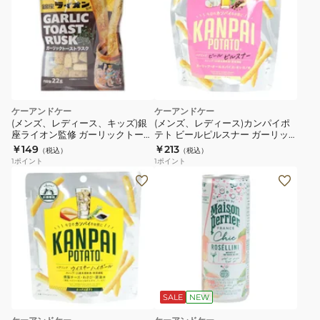
ケーアンドケー
ケーアンドケー
(メンズ、レディース、キッズ)銀
(メンズ、レディース)カンパイポ
座ライオン監修 ガーリックトース
テト ビールピルスナー ガーリッ
トラスク 5514024
ク・オールスパイス・オレガノ味
￥149
￥213
（税込）
（税込）
5555319
1
ポイント
1
ポイント
SALE
NEW