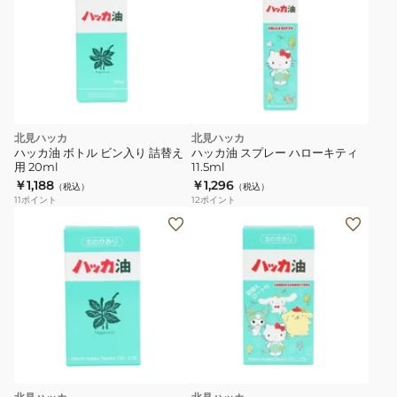
北見ハッカ
北見ハッカ
ハッカ油 ボトル ビン入り 詰替え
ハッカ油 スプレー ハローキティ
用 20ml
11.5ml
￥1,188
￥1,296
（税込）
（税込）
11
ポイント
12
ポイント