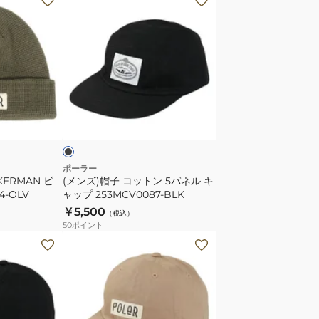
ン
ズ)
帽
子
コ
ッ
ブ
ト
ラ
ン
5
パ
ポーラー
KERMAN ビ
(メンズ)帽子 コットン 5パネル キ
ネ
4-OLV
ャップ 253MCV0087-BLK
ル
￥5,500
（税込）
キ
50
ポイント
ャ
(メ
ッ
ン
プ
ズ)
253MCV0087-
帽
BLK
子