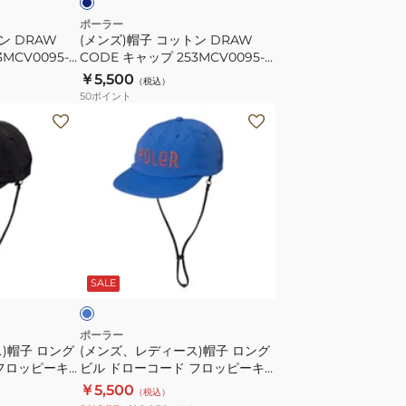
CODE
ポーラー
ン DRAW
(メンズ)帽子 コットン DRAW
キ
MCV0095-
CODE キャップ 253MCV0095-
ャ
NVY
￥5,500
（税込）
ッ
50
ポイント
プ
(メ
253MCV0095-
ン
NVY
ズ、
レ
デ
ィ
ー
ブ
ス)
ル
SALE
帽
子
ロ
ポーラー
)帽子 ロング
(メンズ、レディース)帽子 ロング
ン
フロッピーキ
ビル ドローコード フロッピーキ
グ
9-BLK
ャップ 261MCV0029-BLU
￥5,500
（税込）
ビ