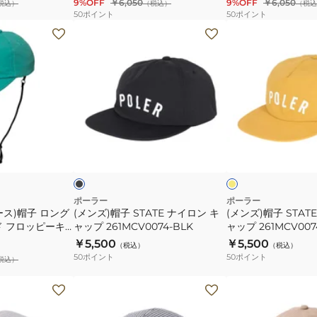
9%OFF
￥6,050
9%OFF
￥6,050
税込）
（税込）
（税込
リ
ル
50
ポイント
50
ポイント
ム
ド
(メ
(メ
ド
ロ
ン
ン
ロ
ー
ズ)
ズ)
ー
コ
帽
帽
コ
ー
子
子
ー
ド
STATE
STATE
ド
フ
ナ
ナ
ブ
マ
サ
ロ
イ
イ
ラ
ス
ッ
タ
ー
フ
ッ
ロ
ロ
ー
ブ
ァ
ピ
ン
ン
ド
リ
ー
キ
キ
ポーラー
ポーラー
ス)帽子 ロング
(メンズ)帽子 STATE ナイロン キ
(メンズ)帽子 STAT
ハ
キ
ャ
ャ
ド フロッピーキ
ャップ 261MCV0074-BLK
ャップ 261MCV007
ッ
ャ
ッ
ッ
029-GRN
￥5,500
￥5,500
（税込）
（税込）
ト
ッ
プ
プ
50
ポイント
50
ポイント
税込）
261MCV0028-
プ
261MCV0074-
261MCV0074-
BLK
261MCV0029-
BLK
MST
(メ
(メ
BLK
ン
ン