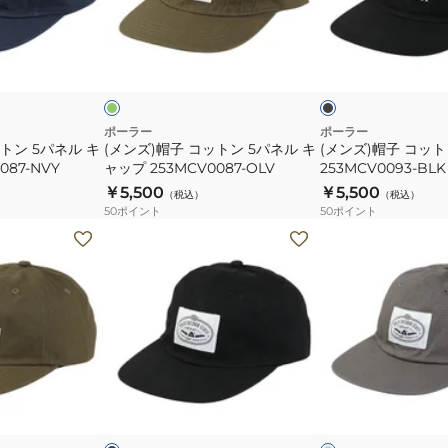
コ
コ
ッ
ッ
オ
ブ
ト
ト
リ
ラ
ー
ッ
ジ
ン
ン
ク
ュ
5
キ
パ
ャ
ポーラー
ポーラー
トン 5パネル キ
(メンズ)帽子 コットン 5パネル キ
(メンズ)帽子 コッ
ネ
ッ
087-NVY
ャップ 253MCV0087-OLV
253MCV0093-BLK
ル
プ
￥5,500
￥5,500
（税込）
（税込）
キ
253MCV0093-
50
ポイント
50
ポイント
ャ
BLK
(メ
(メ
ッ
ン
ン
プ
ズ)
ズ)
253MCV0087-
帽
帽
OLV
子
子
コ
コ
ッ
ッ
ブ
グ
ト
ト
ラ
レ
ッ
ー
ビ
ン
ン
ー
DRAW
DRAW