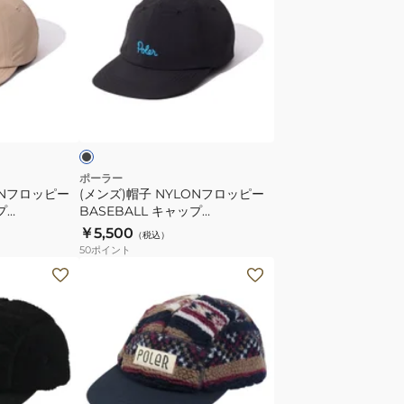
ズ)
帽
子
NYLON
フ
ブ
ロ
ラ
ッ
ピ
ー
ポーラー
ONフロッピー
(メンズ)帽子 NYLONフロッピー
BASEBALL
プ
BASEBALL キャップ
キ
261MCV0082-BLK
￥5,500
（税込）
ャ
50
ポイント
ッ
プ
261MCV0082-
BLK