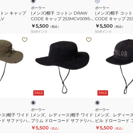
CODE
CODE
ポーラー
ポーラー
ットン キャップ
(メンズ)帽子 コットン DRAW
(メンズ)帽子 コット
キ
キ
LV
CODE キャップ 253MCV0095-
CODE キャップ 253
ャ
ャ
BLK
GRY
￥5,500
￥5,500
（税込）
（税込）
ッ
ッ
50
ポイント
50
ポイント
プ
プ
(メ
(メ
253MCV0095-
253MCV0095-
ン
ン
BLK
GRY
ズ、
ズ、
レ
レ
デ
デ
ィ
ィ
ー
ー
ブ
ブ
ス)
ス)
ラ
ラ
ッ
ッ
ー
SALE
SALE
帽
帽
ク
子
子
ワ
ロ
ポーラー
ポーラー
ス)帽子 ワイド
(メンズ、レディース)帽子 ワイド
(メンズ、レディース
イ
ン
ード サファリハ
ブリム ドローコード サファリハ
ビル ドローコード 
ド
グ
8-BEG
ット 261MCV0028-BLK
ャップ 261MCV002
￥5,500
￥5,500
（税込）
（税込）
ブ
ビ