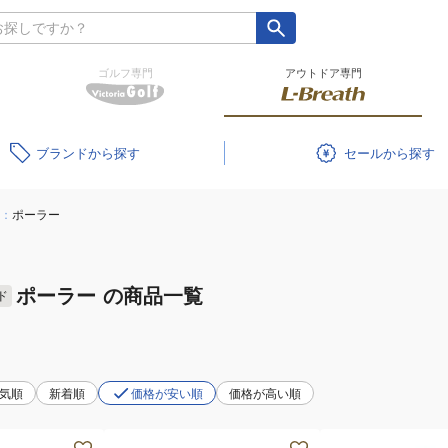
ゴルフ専門
アウトドア専門
ブランド
セール
：
ポーラー
ポーラー
の商品一覧
ド
気順
新着順
価格が安い順
価格が高い順
(メ
(メ