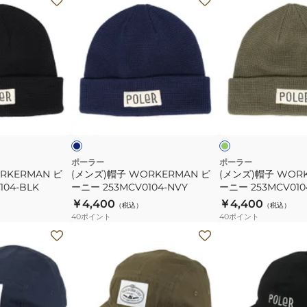
ン
ン
ズ)
ズ)
帽
帽
子
子
WORKERMAN
WORKERMAN
ビ
ビ
ネ
オ
ー
ー
イ
リ
ビ
ー
ッ
ニ
ニ
ブ
ク
ー
ー
253MCV0104-
253MCV0104-
ポーラー
ポーラー
RKERMAN ビ
(メンズ)帽子 WORKERMAN ビ
(メンズ)帽子 WOR
NVY
OLV
104-BLK
ーニー 253MCV0104-NVY
ーニー 253MCV010
￥4,400
￥4,400
（税込）
（税込）
40
ポイント
40
ポイント
(メ
(メ
ン
ン
ズ)
ズ)
帽
帽
子
子