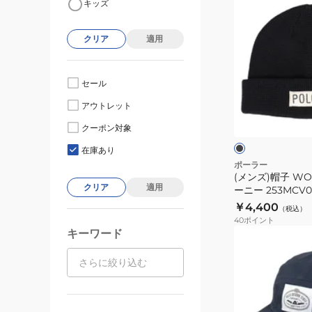
キッズ
ン
ズ)
クリア
適用
帽
子
WORKERMAN
セール
ビ
ブ
アウトレット
ー
ラ
ッ
ニ
クーポン対象
ク
ー
ー
在庫あり
253MCV0104-
ポーラー
(メンズ)帽子 WO
BLK
クリア
適用
ーニー 253MCV0
￥4,400
（税込）
40
ポイント
キーワード
(メ
ン
ズ)
帽
子