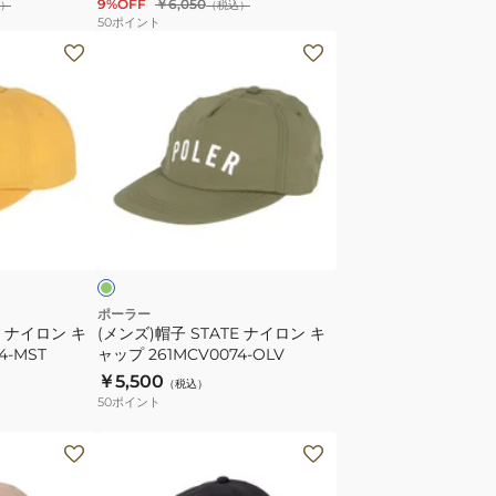
9%OFF
￥6,050
）
（税込）
ル
50
ポイント
ド
(メ
ロ
ン
ー
ズ)
コ
帽
ー
子
ド
STATE
フ
ナ
オ
ロ
イ
リ
ッ
ロ
ピ
ン
ー
キ
ポーラー
E ナイロン キ
(メンズ)帽子 STATE ナイロン キ
キ
ャ
4-MST
ャップ 261MCV0074-OLV
ャ
ッ
￥5,500
（税込）
ッ
プ
50
ポイント
プ
261MCV0074-
261MCV0029-
OLV
(メ
BLU
ン