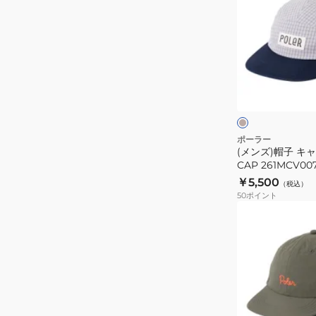
ズ)
コ
帽
ー
子
ド
キ
フ
ャ
ベ
ロ
ッ
ー
ジ
ッ
プ
ュ
ピ
CHECK
ー
5P
ポーラー
(メンズ)帽子 キャ
キ
CAP
CAP 261MCV00
ャ
261MCV0078-
￥5,500
（税込）
ッ
BGNV
50
ポイント
プ
(メ
261MCV0029-
ン
GRN
ズ)
帽
子
NYLON
フ