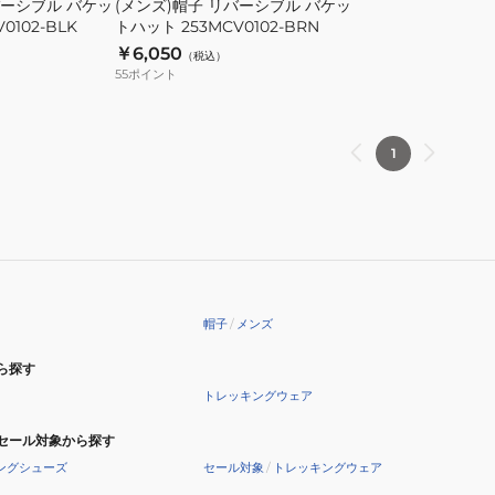
バーシブル バケッ
(メンズ)帽子 リバーシブル バケッ
バ
0102-BLK
トハット 253MCV0102-BRN
ケ
￥6,050
（税込）
ッ
55
ポイント
ト
ハ
ッ
1
ト
253MCV0102-
BRN
帽子
/
メンズ
ら探す
トレッキングウェア
セール対象から探す
ングシューズ
セール対象
/
トレッキングウェア