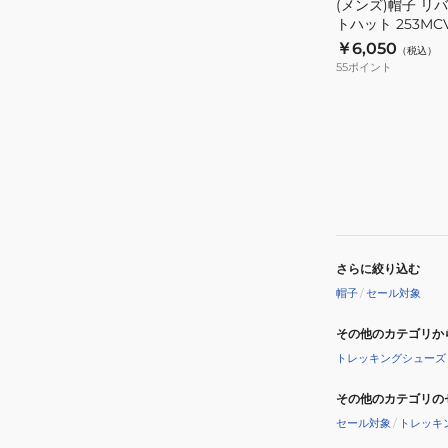
(メンズ)帽子 リ
バ
トハット 253MCV
ケ
￥6,050
（税込）
ッ
55
ポイント
ト
ハ
ッ
ト
253MCV0102-
BLK
さらに絞り込む
帽子
/
セール対象
その他のカテゴリか
トレッキングシューズ
その他のカテゴリの
セール対象
/
トレッキ