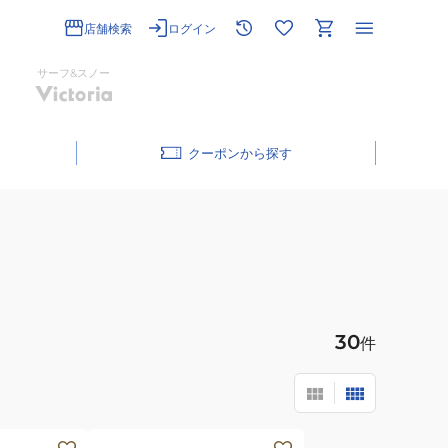
店舗検索
ログイン
サーフ&スノー
クーポン
30
件
(メ