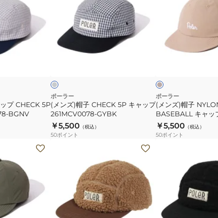
ズ)
ズ)
帽
帽
子
子
CHECK
NYLON
5P
フ
グ
ベ
キ
ロ
レ
ー
ー
ジ
ッ
ャ
ッ
ュ
ク
ッ
ピ
プ
ー
ポーラー
ポーラー
ップ CHECK 5P
(メンズ)帽子 CHECK 5P キャップ
(メンズ)帽子 NYL
261MCV0078-
BASEBALL
78-BGNV
261MCV0078-GYBK
BASEBALL キャッ
GYBK
キ
261MCV0082-BEG
￥5,500
￥5,500
（税込）
（税込）
ャ
50
ポイント
50
ポイント
ッ
(メ
(メ
プ
ン
ン
261MCV0082-
ズ)
ズ)
BEG
帽
帽
子
子
ボ
ボ
ア
ア