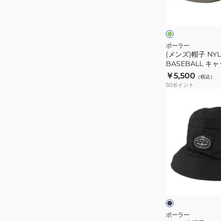
オ
ロ
リ
ー
ッ
ブ
ュ
ピ
ー
ポーラー
(メンズ)帽子 N
BASEBALL
BASEBALL キ
キ
261MCV0082-O
￥5,500
（税込）
ャ
50
ポイント
ッ
(メ
プ
ン
261MCV0082-
ズ)
OLV
帽
子
リ
バ
ブ
ー
ラ
ッ
シ
ク
ン
ブ
ル
ポーラー