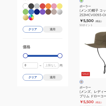
ャ
ポーラー
(メンズ)帽子 コ
ッ
253MCV0093-O
プ
￥5,500
（税込）
253MCV0093-
50
ポイント
OLV
クリア
適用
(メ
ン
ズ、
価格
レ
99000
0
デ
ィ
ー
～
円
ベ
ス)
ー
ジ
SALE
帽
クリア
適用
ュ
ク
子
ワ
ポーラー
(メンズ、レディー
イ
ブリム ドローコ
ド
ット 261MCV002
￥5,500
（税込）
ブ