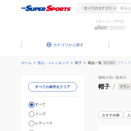
すべてのカテゴリ
大型スポーツ専門店
カテゴリ
ホーム
登山・トレッキング
帽子
商品一覧
ブランド
絞り込み
価格が安い
順表示
帽子
/
ブラン
すべての条件をクリア
すべて
メンズ
おすすめ順
人
レディース
(メ