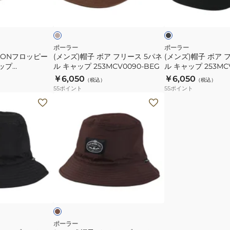
ベ
ブ
フ
フ
ー
ラ
ジ
ッ
リ
リ
ク
ー
ー
ス
ス
ポーラー
ポーラー
YLONフロッピー
(メンズ)帽子 ボア フリース 5パネ
(メンズ)帽子 ボア 
5
5
ャップ
ル キャップ 253MCV0090-BEG
ル キャップ 253MCV
パ
パ
LV
￥6,050
￥6,050
（税込）
（税込）
ネ
ネ
55
ポイント
55
ポイント
ル
ル
(メ
キ
キ
ン
ャ
ャ
ズ)
ッ
ッ
帽
プ
プ
子
253MCV0090-
253MCV0090-
リ
BEG
BLK
バ
ブ
ー
ラ
ウ
シ
ブ
ル
ポーラー