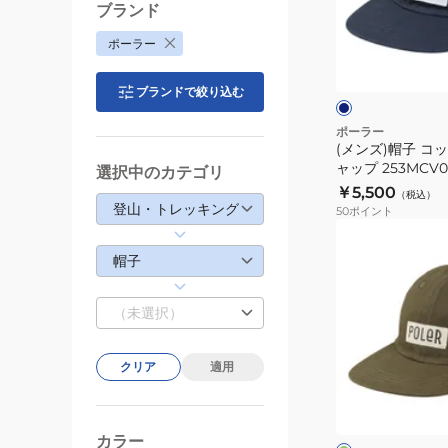
コ
ブランド
ッ
ネ
ポーラー
ト
イ
ビ
ン
ー
ブ
ブランドで絞り込む
5
パ
ポーラー
(メンズ)帽子 コッ
ネ
ャップ 253MCV0
選択中のカテゴリ
ル
￥5,500
（税込）
キ
登山・トレッキング
50
ポイント
ャ
(メ
ッ
ン
帽子
プ
ズ)
253MCV0087-
帽
（未選択）
NVY
子
コ
クリア
適用
ッ
オ
ト
リ
ー
ン
ブ
ク
カラー
キ