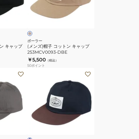
コ
ッ
ベ
ト
ー
ン
キ
ャ
ポーラー
トン キャップ
(メンズ)帽子 コットン キャップ
ッ
253MCV0093-DBE
プ
￥5,500
（税込）
253MCV0093-
50
ポイント
DBE
(メ
ン
ズ)
帽
子
コ
ッ
ネ
ト
イ
ン
DRAW