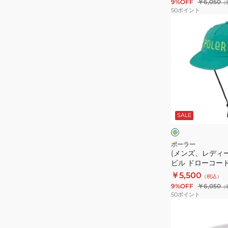
9%OFF
￥6,050
（
リ
50
ポイント
ム
(メ
ド
ン
ロ
ズ、
ー
レ
コ
デ
ー
ィ
ド
ー
グ
サ
ス)
リ
ー
SALE
フ
帽
ン
ク
ァ
子
リ
ロ
ポーラー
(メンズ、レディー
ハ
ン
ビル ドローコー
ッ
グ
ャップ 261MCV0
￥5,500
（税込）
ト
ビ
9%OFF
￥6,050
（
261MCV0028-
ル
50
ポイント
BEG
ド
(メ
ロ
ン
ー