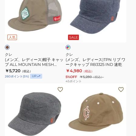
ズ、
ズ、
レ
レ
デ
デ
ィ
ィ
イ
ー
ー
ン
ス)
ス)TPN
デ
人気
SALE
ィ
帽
リ
ゴ
子
ブ
ブ
クレ
クレ
ル
キ
ワ
(メンズ、レディース)帽子 キャッ
(メンズ、レディース)TPN リブ ワ
ー
プ ALL MOUNTAIN MESH
ークキャップ RB3325 IND 速乾
ャ
ー
B.CAP RB3640 TAN タン 通気性
￥5,720
￥4,980
（税込）
（税込）
ッ
ク
速乾
UP
260
ポイント
(
5
%)
5%OFF
￥5,280
（税込）
プ
キ
45
ポイント
(メ
(メ
ALL
ャ
ン
ン
MOUNTAIN
ッ
ズ、
ズ、
MESH
プ
レ
レ
B.CAP
RB3325
デ
デ
RB3640
IND
ィ
ィ
TAN
速
タ
ー
ー
タ
乾
ン