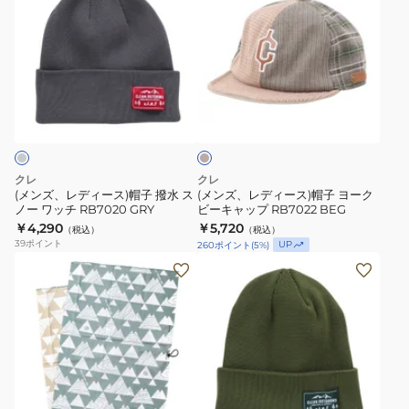
ズ、
ズ、
WORK
乾
ド
レ
レ
CAP
ア
デ
デ
RB3570
ミ
ィ
ィ
OLV
リ
ベ
ー
ー
オ
タ
ー
ス)
ス)
リ
リ
ジ
ュ
帽
帽
ー
ー
子
子
ブ
系
クレ
クレ
撥
ヨ
通
速
(メンズ、レディース)帽子 撥水 ス
(メンズ、レディース)帽子 ヨーク
ノー ワッチ RB7020 GRY
ビーキャップ RB7022 BEG
水
ー
気
乾
￥4,290
￥5,720
（税込）
（税込）
ス
ク
性
39
ポイント
UP
260
ポイント
(
5
%)
ノ
ビ
ア
(メ
(メ
ー
ー
ウ
ン
ン
ワ
キ
ト
ズ)
ズ、
ッ
ャ
ド
頬
レ
チ
ッ
ア
冠
デ
RB7020
プ
ミ
り
ィ
GRY
RB7022
オ
リ
ア
ー
リ