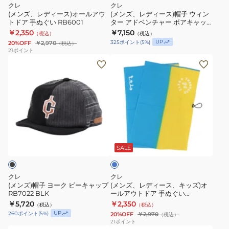
ブ
クレ
クレ
ラ
ル
ウ
(メンズ、レディース)オールアウ
(メンズ、レディース)帽子 ウィン
トドア 手ぬぐい RB6001
ター アドベンチャー ボアキャッ
ア
ィ
プ 2 RB7023 OLV
￥2,350
￥7,150
（税込）
（税込）
ウ
ン
UP
325
ポイント
(
5
%)
20%OFF
￥2,970
（税込）
ト
タ
21
ポイント
(メ
(メ
ド
ー
ン
ン
ア
ア
ズ)
ズ、
手
ド
帽
レ
ぬ
ベ
子
デ
ぐ
ン
ヨ
ィ
い
チ
タ
ー
ー
RB6001
ャ
ー
ク
ス、
ー
コ
SALE
イ
ビ
キ
ボ
ズ
ー
ッ
ア
クレ
クレ
キ
ズ)
キ
(メンズ)帽子 ヨーク ビーキャップ
(メンズ、レディース、キッズ)オ
RB7022 BLK
ールアウトドア 手ぬぐい
ャ
オ
ャ
RB6001TQ
￥5,720
￥2,350
（税込）
（税込）
ッ
ー
ッ
UP
260
ポイント
(
5
%)
20%OFF
￥2,970
（税込）
プ
ル
プ
21
ポイント