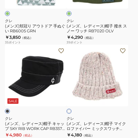
BEG
タ
ウ
ス)
ー
リ
ブ
ト
帽
ー
ド
子
クレ
クレ
系
ア
撥
(メンズ)頬冠り アウトドア 手ぬぐ
(メンズ、レディース)帽子 撥水 ス
い RB6005 GRN
ノー ワッチ RB7020 OLV
手
水
￥3,850
￥4,290
（税込）
（税込）
ぬ
ス
35
ポイント
39
ポイント
ぐ
ノ
(メ
(メ
い
ー
ン
ン
RB6005
ワ
ズ、
ズ、
GRN
ッ
レ
レ
チ
デ
デ
RB7020
ィ
ィ
ア
OLV
ー
ー
イ
ス)
ス)
SALE
ボ
リ
帽
帽
ー
子
子
クレ
クレ
キ
マ
(メンズ、レディース)帽子 キャッ
(メンズ、レディース)帽子 マイク
プ SKY RIB WORK CAP RB3570
ロファイバー ミックスワッチ
ャ
イ
BK ブラック 通気性 アウトドア ミ
RB7012 IVO
￥4,980
￥4,180
（税込）
（税込）
ッ
ク