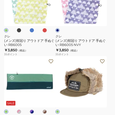
ッ
ッ
冠
冠
プ
プ
り
り
ブ
ブ
レ
2
2
ネ
ア
ア
ル
ッ
イ
RB7024
RB7024
ー
ド
ウ
ウ
ビ
GRN
BLK
ー
ト
ト
ド
ド
クレ
クレ
ア
ア
(メンズ)頬冠り アウトドア 手ぬぐ
(メンズ)頬冠り アウトドア 手ぬぐ
い RB6005
い RB6005 NVY
手
手
￥3,850
￥3,850
（税込）
（税込）
ぬ
ぬ
35
ポイント
35
ポイント
ぐ
ぐ
(メ
(メ
い
い
ン
ン
RB6005
RB6005
ズ、
ズ、
NVY
レ
レ
デ
デ
ィ
ィ
ピ
パ
ベ
オ
ー
ー
ー
ー
リ
ス)
ス)
プ
ジ
ー
SALE
ル
ュ
ブ
オ
帽
×
ー
子