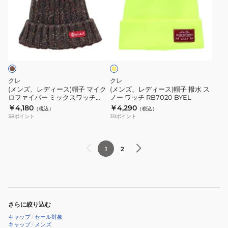
レ
レ
CAP
ッ
ア
デ
デ
RB3570
プ
ミ
ィ
ィ
BL
RB3631
リ
フ
ー
ー
ブ
TQ
タ
ラ
ス)
ス)
ル
速
リ
ッ
シ
帽
帽
ー
乾
ー
ュ
子
子
通
系
イ
クレ
クレ
エ
マ
撥
気
(メンズ、レディース)帽子 マイク
(メンズ、レディース)帽子 撥水 ス
ロ
ロファイバー ミックスワッチ
ノー ワッチ RB7020 BYEL
イ
水
性
ー
RB7012 BLK
￥4,180
￥4,290
（税込）
（税込）
ク
ス
ア
38
ポイント
39
ポイント
ロ
ノ
ウ
フ
ー
ト
ァ
ワ
ド
1
2
イ
ッ
ア
バ
チ
ミ
ー
RB7020
リ
ミ
BYEL
タ
さらに絞り込む
ッ
リ
キャップ
/
セール対象
ク
ー
キャップ
/
メンズ