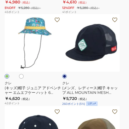
RB7019 BK 速乾
￥4,980
￥4,610
（税込）
（税込）
ク
ュ
ッ
5%OFF
￥5,280
12%OFF
￥5,280
（税込）
（税込）
キ
ビ
ト
45
ポイント
41
ポイント
(キ
(メ
ャ
ー
速
ッ
ン
ッ
キ
乾
ズ)
ズ、
プ
ャ
帽
レ
RB3325
ッ
子
デ
BEG
プ
ジ
ィ
速
RB7019
ホ
ネ
ュ
ー
乾
BK
イ
ニ
ス)
速
ビ
ー
ア
帽
乾
ア
子
クレ
クレ
ド
キ
(キッズ)帽子 ジュニア アドベンチ
(メンズ、レディース)帽子 キャッ
ャー エムエフケー ハット 6
プ ALL MOUNTAIN MESH
ベ
ャ
RB7029KD
B.CAP RB3640 NV ネイビー 通
￥4,620
￥5,720
（税込）
（税込）
ン
ッ
気性 速乾
42
ポイント
UP
260
ポイント
(
5
%)
チ
プ
(メ
(メ
ャ
ALL
ン
ン
ー
MOUNTAIN
ズ、
ズ)
エ
MESH