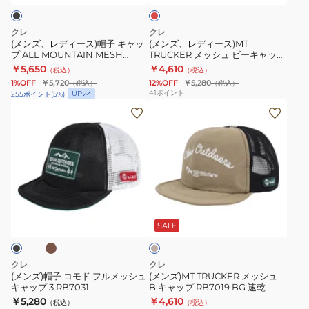
帽
TRUCKER
軽
速
子
メ
量
乾
クレ
クレ
キ
ッ
設
(メンズ、レディース)帽子 キャッ
(メンズ、レディース)MT
プ ALL MOUNTAIN MESH
TRUCKER メッシュ ビーキャップ
ャ
シ
計
B.CAP RB3640 BK ブラック 通
RB7019 WIN 速乾
￥5,650
￥4,610
（税込）
（税込）
ッ
ュ
UV
気性 速乾
1%OFF
￥5,720
12%OFF
￥5,280
（税込）
（税込）
プ
ビ
カ
41
ポイント
UP
255
ポイント
(
5
%)
ALL
ー
ッ
(メ
(メ
MOUNTAIN
キ
ト
ン
ン
MESH
ャ
速
ズ)
ズ)MT
B.CAP
ッ
乾
帽
TRUCKER
RB3640
プ
子
メ
BK
RB7019
コ
ッ
タ
ベ
ブ
WIN
モ
シ
ー
ラ
速
ド
ュ
ジ
SALE
ュ
ッ
乾
フ
B.
ク
ル
キ
クレ
クレ
通
メ
ャ
(メンズ)帽子 コモド フルメッシュ
(メンズ)MT TRUCKER メッシュ
キャップ 3 RB7031
B.キャップ RB7019 BG 速乾
気
ッ
ッ
￥5,280
￥4,610
（税込）
（税込）
性
シ
プ