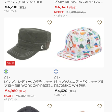
気
ノー ワッチ RB7020 BLK
プ SKY RIB WORK CAP RB3570
水
ャ
MUS ブラウン 通気性 アウトドア
￥4,290
性
￥4,940
（税込）
（税込）
ス
ッ
ミリタリー系 速乾
39
ポイント
6%OFF
￥5,280
（税込）
速
ノ
プ
44
ポイント
乾
(メ
(キ
ー
SKY
ン
ッ
ワ
RIB
ズ、
ズ)
ッ
WORK
レ
ジ
チ
CAP
デ
ュ
RB7020
RB3570
ィ
ニ
BLK
MUS
ホ
ー
ア
ブ
ワ
ス)
MFK
ラ
SALE
イ
ト
帽
キ
ウ
子
ャ
ン
クレ
クレ
キ
ッ
通
(メンズ、レディース)帽子 キャッ
(キッズ)ジュニア MFK キャップ 5
プ SKY RIB WORK CAP RB3570
RB7018KD WH 速乾
ャ
プ
気
OLV オリーブ 通気性 アウトドア
￥4,980
￥4,620
（税込）
（税込）
ッ
5
性
ミリタリー系
42
ポイント
5%OFF
￥5,280
（税込）
プ
RB7018KD
ア
45
ポイント
(メ
(メ
SKY
WH
ウ
ン
ン
RIB
速
ト