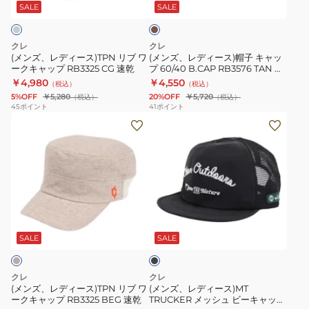
ス)TPN
ス)
ン
SALE
SALE
リ
帽
通
ブ
子
気
クレ
クレ
ワ
キ
性
(メンズ、レディース)TPN リブ ワ
(メンズ、レディース)帽子 キャッ
ークキャップ RB3325 CG 速乾
プ 60/40 B.CAP RB3576 TAN タ
ー
ャ
速
ン 軽量設計 UVカット 速乾
￥4,980
￥4,550
（税込）
（税込）
ク
ッ
乾
5%OFF
￥5,280
20%OFF
￥5,720
（税込）
（税込）
キ
プ
45
ポイント
41
ポイント
(メ
(メ
ャ
60/40
ン
ン
ッ
B.CAP
ズ、
ズ、
プ
RB3576
レ
レ
RB3325
TAN
デ
デ
CG
タ
ィ
ィ
速
ン
ブ
ー
ー
乾
軽
ラ
ス)TPN
ス)MT
量
ッ
SALE
SALE
ク
リ
TRUCKER
設
ブ
メ
計
クレ
クレ
ワ
ッ
UV
(メンズ、レディース)TPN リブ ワ
(メンズ、レディース)MT
ークキャップ RB3325 BEG 速乾
TRUCKER メッシュ ビーキャップ
ー
シ
カ