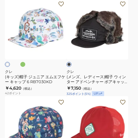
(キ
(メ
RB7022
ア
2
ッ
ン
BLK
ウ
RB7023
ズ)
ズ、
ト
OLV
帽
レ
ド
子
デ
ア
ジ
ィ
手
グ
ブ
ュ
ー
ぬ
ラ
ニ
ス)
ぐ
ッ
ク
ア
帽
い
エ
子
RB6001TQ
クレ
クレ
ム
ウ
(キッズ)帽子 ジュニア エムエフケ
(メンズ、レディース)帽子 ウィン
ー キャップ 6 RB7030KD
ター アドベンチャー ボアキャッ
エ
ィ
プ 2 RB7023 BLK
￥4,620
￥7,150
（税込）
（税込）
フ
ン
42
ポイント
UP
325
ポイント
(
5
%)
ケ
タ
(キ
(メ
ー
ー
ッ
ン
キ
ア
ズ)
ズ、
ャ
ド
ジ
レ
ッ
ベ
ュ
デ
プ
ン
ニ
ィ