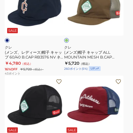
レ
帽
ム
B.CAP
デ
子
エ
RB3640
ィ
キ
フ
NV
オ
ー
ャ
リ
ケ
ネ
ス)
ッ
ー
SALE
ー
イ
ブ
帽
プ
ハ
ビ
子
ALL
クレ
クレ
ッ
ー
キ
MOUNTAIN
(メンズ、レディース)帽子 キャッ
(メンズ)帽子 キャップ ALL
ト
通
プ 60/40 B.CAP RB3576 NV ネ
MOUNTAIN MESH B.CAP
ャ
MESH
イビー 軽量設計 UVカット 速乾
RB3640 OLV オリーブ 通気性 速
6
￥4,780
気
￥5,720
（税込）
（税込）
ッ
B.CAP
乾
UP
260
ポイント
(
5
%)
16%OFF
￥5,720
（税込）
RB7029KD
性
プ
RB3640
43
ポイント
速
(メ
(メ
60/40
OLV
乾
ン
ン
B.CAP
オ
ズ、
ズ、
RB3576
リ
レ
レ
NV
ー
デ
デ
ネ
ブ
ィ
ィ
イ
通
エ
ー
ー
ビ
気
ン
ス)
ス)MT
ー
性
ジ
SALE
SALE