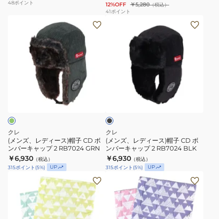
48
ポイント
12%OFF
￥5,280
（税込）
速
ュ
RB7019
41
ポイント
乾
(メ
(メ
キ
BG
ン
ン
ャ
速
ズ、
ズ、
ッ
乾
レ
レ
プ
デ
デ
3
ィ
ィ
RB7031
ブ
ー
ー
ラ
ス)
ス)
ッ
ク
帽
帽
子
子
クレ
クレ
CD
CD
(メンズ、レディース)帽子 CD ボ
(メンズ、レディース)帽子 CD ボ
ンバーキャップ 2 RB7024 GRN
ンバーキャップ 2 RB7024 BLK
ボ
ボ
￥6,930
￥6,930
（税込）
（税込）
ン
ン
UP
UP
315
ポイント
(
5
%)
315
ポイント
(
5
%)
バ
バ
(メ
(メ
ー
ー
ン
ン
キ
キ
ズ)
ズ)
ャ
ャ
頬
頬