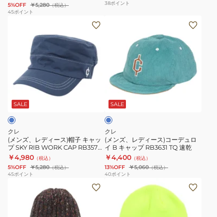
リタリー系
38
ポイント
5%OFF
￥5,280
（税込）
プ
ロ
45
ポイント
(メ
(メ
SKY
フ
ン
ン
RIB
ァ
ズ、
ズ、
WORK
イ
レ
レ
CAP
バ
デ
デ
RB3570
ー
ィ
ィ
BK
ミ
タ
ー
ー
ブ
ッ
ー
ス)
ス)
ラ
ク
コ
SALE
SALE
イ
帽
コ
ッ
ス
ズ
子
ー
ク
ワ
クレ
クレ
キ
デ
通
ッ
(メンズ、レディース)帽子 キャッ
(メンズ、レディース)コーデュロ
プ SKY RIB WORK CAP RB3570
イ B キャップ RB3631 TQ 速乾
ャ
ュ
気
チ
BL ブルー 通気性 アウトドア ミリ
￥4,980
￥4,400
（税込）
（税込）
ッ
ロ
性
RB7012
タリー系
5%OFF
￥5,280
13%OFF
￥5,060
（税込）
（税込）
プ
イ
ア
IVO
45
ポイント
40
ポイント
(メ
(メ
SKY
B
ウ
ン
ン
RIB
キ
ト
ズ、
ズ、
WORK
ャ
ド