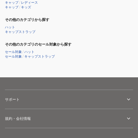
キャップ
/
レディース
ス
系
キャップ
/
キッズ
ワ
ッ
その他のカテゴリから探す
チ
ハット
キャップストラップ
RB7012
BLK
その他のカテゴリのセール対象から探す
セール対象
/
ハット
セール対象
/
キャップストラップ
サポート
規約・会社情報