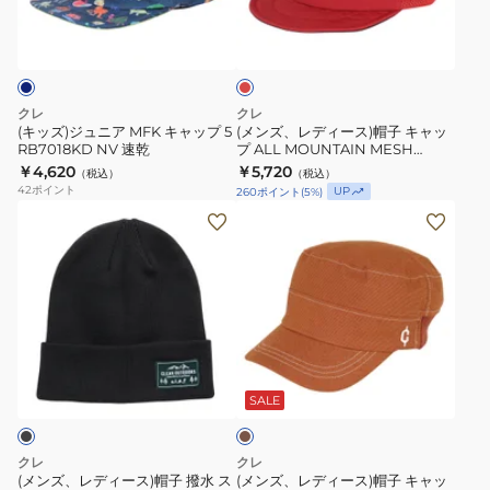
6
チ
レ
ア
ー
ッ
RB7030KD
ャ
MFK
ス)
ド
ー
キ
帽
ボ
ャ
子
クレ
クレ
ア
ッ
キ
(キッズ)ジュニア MFK キャップ 5
(メンズ、レディース)帽子 キャッ
キ
RB7018KD NV 速乾
プ ALL MOUNTAIN MESH
プ
ャ
B.CAP RB3640 RD レッド 通気
￥4,620
ャ
￥5,720
（税込）
（税込）
5
ッ
性 速乾
42
ポイント
UP
260
ポイント
(
5
%)
ッ
RB7018KD
プ
(メ
(メ
プ
NV
ALL
ン
ン
2
速
MOUNTAIN
ズ、
ズ、
RB7023
乾
MESH
レ
レ
BLK
B.CAP
デ
デ
RB3640
ィ
ィ
RD
ブ
ー
ー
ラ
レ
ス)
ス)
ウ
SALE
ッ
ン
帽
帽
ド
子
子
クレ
クレ
通
撥
キ
(メンズ、レディース)帽子 撥水 ス
(メンズ、レディース)帽子 キャッ