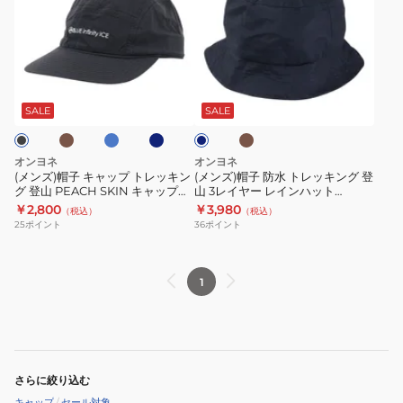
ズ)
ズ)
帽
帽
子
子
キ
防
カ
ブ
ネ
カ
ネ
ャ
水
ル
イ
ー
イ
ー
ビ
キ
ッ
ト
ビ
SALE
SALE
ー
ー
プ
レ
ト
ッ
オンヨネ
オンヨネ
レ
キ
(メンズ)帽子 キャップ トレッキン
(メンズ)帽子 防水 トレッキング 登
グ 登山 PEACH SKIN キャップ
山 3レイヤー レインハット
ッ
ン
BIA95904
ODA94072
￥2,800
￥3,980
（税込）
（税込）
キ
グ
25
ポイント
36
ポイント
ン
登
グ
山
登
3
1
山
レ
PEACH
イ
SKIN
ヤ
キ
ー
さらに絞り込む
ャ
レ
キャップ
/
セール対象