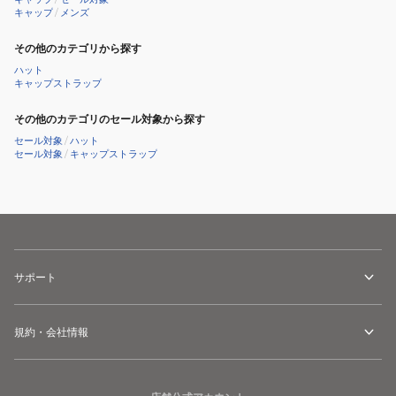
ッ
イ
キャップ
/
メンズ
プ
ン
BIA95904
その他のカテゴリから探す
ハ
ッ
ハット
キャップストラップ
ト
ODA94072
その他のカテゴリのセール対象から探す
セール対象
/
ハット
セール対象
/
キャップストラップ
サポート
規約・会社情報