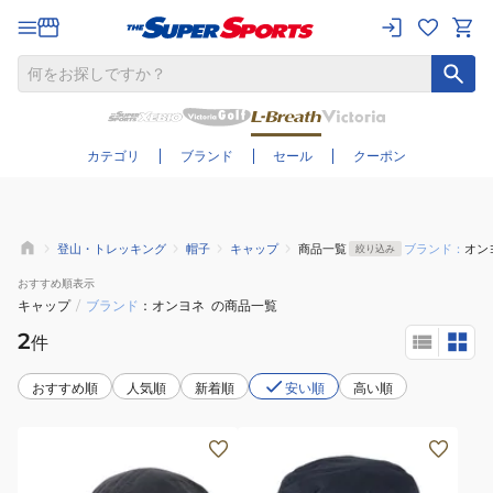
さらに絞り込む
カテゴリ
ブランド
セール
クーポン
登山・トレッキング
帽子
キャップ
商品一覧
ブランド：
オン
絞り込み
おすすめ
順表示
キャップ
/
ブランド
オンヨネ
の商品一覧
2
件
おすすめ順
人気順
新着順
安い順
高い順
(メ
(メ
ン
ン