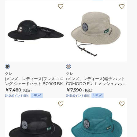
ッ
GRY
(メ
(メ
ト
冷
ン
ン
RB7016
感
ズ、
ズ、
WIN
速
レ
レ
速
乾
デ
デ
乾
ィ
ィ
ベ
ー
ー
ー
ス)
ス)
ジ
ュ
フ
帽
レ
子
クレ
クレ
ス
ハ
(メンズ、レディース)フレスコ ロ
(メンズ、レディース)帽子 ハット
ング シェードハット BC003 BK
COMODO FULL メッシュ ハット
コ
ッ
冷感 速乾
RB3649 BG ベージュ 通気性 サイ
￥7,480
￥7,590
（税込）
（税込）
ロ
ト
ズ調整
UP
UP
340
ポイント
(
5
%)
345
ポイント
(
5
%)
ン
COMODO
(メ
(メ
グ
FULL
ン
ン
シ
メ
ズ、
ズ、
ェ
ッ
レ
レ
ー
シ
デ
デ
ド
ュ