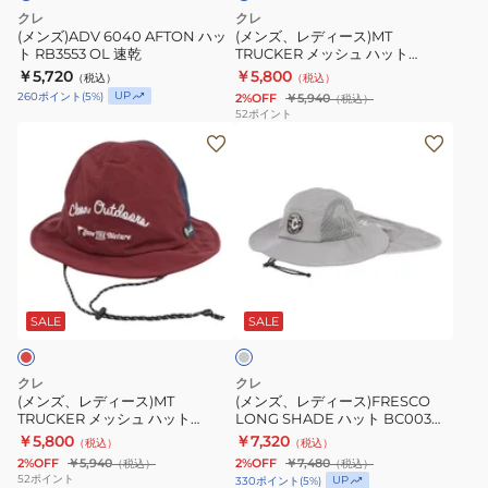
OL
メ
クレ
クレ
速
速
ッ
(メンズ)ADV 6040 AFTON ハッ
(メンズ、レディース)MT
乾
ト RB3553 OL 速乾
TRUCKER メッシュ ハット
乾
シ
RB7016 BG 速乾
￥5,720
￥5,800
（税込）
（税込）
ュ
UP
260
ポイント
(
5
%)
2%OFF
￥5,940
（税込）
ハ
52
ポイント
(メ
(メ
ッ
ン
ン
ト
ズ、
ズ、
RB7016
レ
レ
BG
デ
デ
速
ィ
ィ
乾
グ
ー
ー
レ
ス)MT
ス)FRESCO
ー
SALE
SALE
TRUCKER
LONG
メ
SHADE
クレ
クレ
ッ
ハ
(メンズ、レディース)MT
(メンズ、レディース)FRESCO
TRUCKER メッシュ ハット
LONG SHADE ハット BC003
シ
ッ
RB7016 WIN 速乾
GRY 冷感 速乾
￥5,800
￥7,320
（税込）
（税込）
ュ
ト
2%OFF
￥5,940
2%OFF
￥7,480
（税込）
（税込）
ハ
BC003
52
ポイント
UP
330
ポイント
(
5
%)