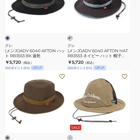
RB3321
AFTON
AFTON
ネ
ハ
HAT
イ
イ
ッ
RB3553
ン
ビ
ト
ネ
デ
ー
ィ
RB3553
イ
ゴ
帽
BK
ビ
ブ
クレ
クレ
子
ル
速
ー
(メンズ)ADV 6040 AFTON ハッ
(メンズ)ADV 6040 AFTON HAT
ー
速
ト RB3553 BK 速乾
RB3553 ネイビー ハット 帽子
乾
ハ
60/40(ロクヨン)クロス 速乾
￥5,720
乾
￥5,720
（税込）
（税込）
ッ
UP
UP
260
ポイント
(
5
%)
260
ポイント
(
5
%)
ト
(メ
(メ
帽
ン
ン
子
ズ)ADV
ズ、
60/40(ロ
6040
レ
ク
AFTON
デ
ヨ
ハ
ィ
ン)
ベ
ッ
ー
ー
ク
ト
ス)MT
ジ
SALE
ロ
ュ
RB3553
TRUCKER
ス