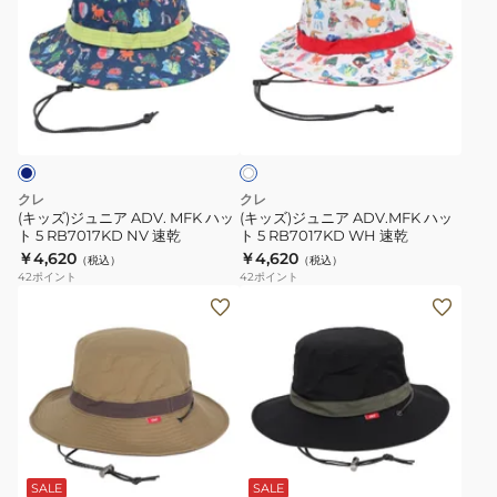
ズ)
ズ)
ジ
ジ
ュ
ュ
ニ
ニ
ホ
ア
ア
ワ
ADV.
ADV.MFK
イ
ト
MFK
ハ
ハ
ッ
クレ
クレ
ッ
ト
(キッズ)ジュニア ADV. MFK ハッ
(キッズ)ジュニア ADV.MFK ハッ
ト 5 RB7017KD NV 速乾
ト 5 RB7017KD WH 速乾
ト
5
￥4,620
￥4,620
（税込）
（税込）
5
RB7017KD
42
ポイント
42
ポイント
RB7017KD
WH
(メ
(メ
NV
速
ン
ン
速
乾
ズ、
ズ、
乾
レ
レ
デ
デ
ィ
ィ
ブ
ー
ー
ラ
ス)ADV.
ス)ADV.
ッ
SALE
SALE