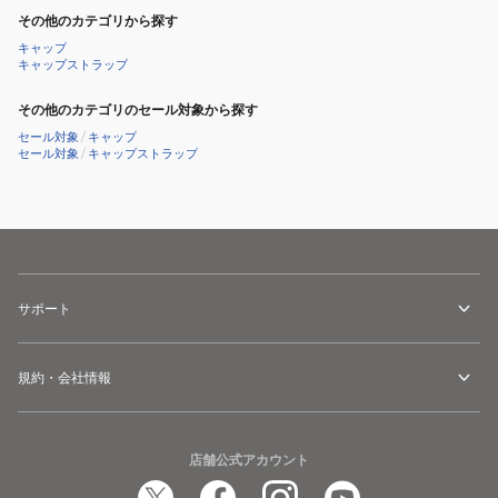
ブ
ブ
その他のカテゴリから探す
ラ
ル
キャップ
ッ
キャップストラップ
ー
ク
通
その他のカテゴリのセール対象から探す
通
気
セール対象
/
キャップ
気
性
セール対象
/
キャップストラップ
性
サ
サ
イ
イ
ズ
ズ
調
調
整
整
サポート
規約・会社情報
店舗公式アカウント