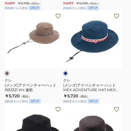
1%OFF
￥5,720
1%OFF
￥5,720
（税込）
（税込）
RB3553
RB3553
UP
UP
255
ポイント
(
5
%)
255
ポイント
(
5
%)
NVY
OLV
(メ
(メ
速
速
ン
ン
乾
乾
ズ)
ズ)
ア
ア
ド
ド
ベ
ベ
ネ
ン
ン
イ
チ
チ
ビ
ー
ャ
ャ
ー
ー
クレ
クレ
ハ
ハ
(メンズ)アドベンチャーハット
(メンズ)アドベンチャー ハット
RB3321 KH 速乾
MEX ADVENTURE HAT MEX
ッ
ッ
RB3321 ネイビー 帽子 速乾
￥5,720
￥5,720
（税込）
（税込）
ト
ト
UP
UP
260
ポイント
(
5
%)
260
ポイント
(
5
%)
RB3321
MEX
(メ
(メ
KH
ADVENTURE
ン
ン
速
HAT
ズ)ADV
ズ)ADV
乾
MEX
6040
6040