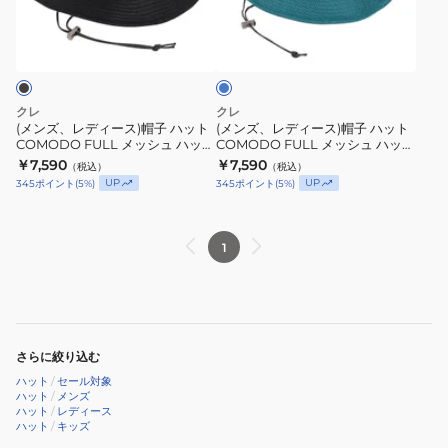
ィ
ィ
ハ
ハ
サ
ー
ー
ッ
ッ
ッ
ス)
ス)
ク
ト
ト
ス
帽
帽
BC003
RB3649
子
子
クレ
クレ
BK
BG
ハ
ハ
(メンズ、レディース)帽子 ハット
(メンズ、レディース)帽子 ハット
冷
ベ
COMODO FULL メッシュ ハット
COMODO FULL メッシュ ハット
ッ
ッ
RB3649 BK ブラック 通気性 サイ
RB3649 BL ブルー 通気性 サイズ
感
￥7,590
ー
￥7,590
（税込）
（税込）
ト
ト
ズ調整
調整
UP
UP
345
ポイント
(
5
%)
345
ポイント
(
5
%)
速
ジ
COMODO
COMODO
乾
ュ
FULL
FULL
通
メ
メ
1
気
ッ
ッ
性
シ
シ
サ
ュ
ュ
イ
ハ
ハ
ズ
さらに絞り込む
ッ
ッ
調
ハット
/
セール対象
ト
ト
ハット
/
メンズ
整
RB3649
RB3649
ハット
/
レディース
ハット
/
キッズ
BK
BL