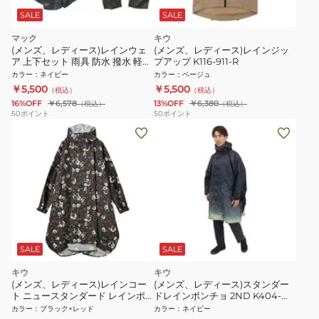
SALE
SALE
マック
キウ
(メンズ、レディース)レインウェ
(メンズ、レディース)レインジッ
ア 上下セット 雨具 防水 撥水 軽量
プアップ K116-911-R
くるっとパック レインスーツ AS-
カラー
：
ネイビー
カラー
：
ベージュ
7660
￥5,500
￥5,500
（税込）
（税込）
16%OFF
￥6,578
13%OFF
￥6,380
（税込）
（税込）
50
ポイント
50
ポイント
SALE
SALE
キウ
キウ
(メンズ、レディース)レインコー
(メンズ、レディース)スタンダー
ト ニュースタンダード レインポ
ドレインポンチョ 2ND K404-
ンチョ K163-389-R ブラック×レ
249 グラデーションネイビー
カラー
：
ブラック×レッド
カラー
：
ネイビー
ッド 収納袋付 防水ラミネート加