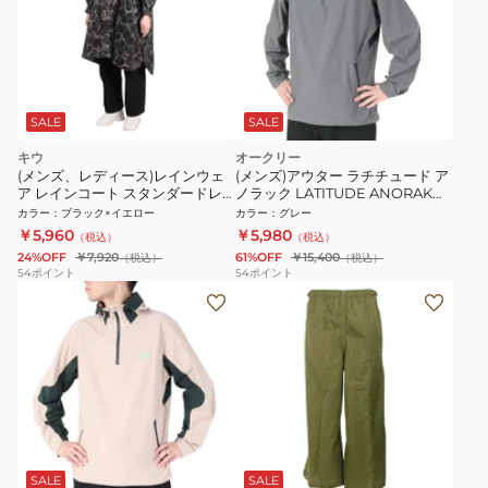
SALE
SALE
キウ
オークリー
(メンズ、レディース)レインウェ
(メンズ)アウター ラチチュード ア
ア レインコート スタンダードレ
ノラック LATITUDE ANORAK
インポンチョ 2ND K404-617
FOA404283-25N グレー 撥水 ハ
カラー
：
ブラック×イエロー
カラー
：
グレー
ーフジップ
￥5,960
￥5,980
（税込）
（税込）
24%OFF
￥7,920
61%OFF
￥15,400
（税込）
（税込）
54
ポイント
54
ポイント
SALE
SALE