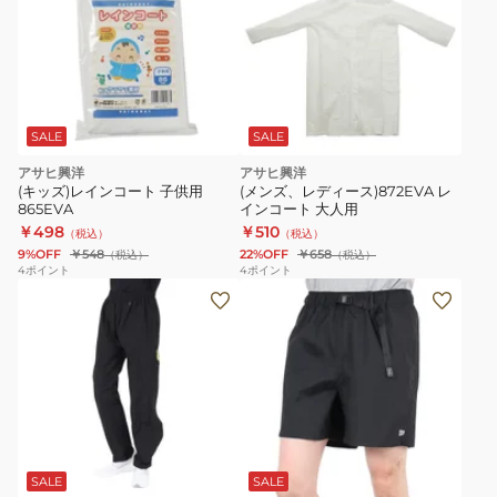
SALE
SALE
アサヒ興洋
アサヒ興洋
(キッズ)レインコート 子供用
(メンズ、レディース)872EVA レ
865EVA
インコート 大人用
￥498
￥510
（税込）
（税込）
9%OFF
￥548
22%OFF
￥658
（税込）
（税込）
4
ポイント
4
ポイント
SALE
SALE