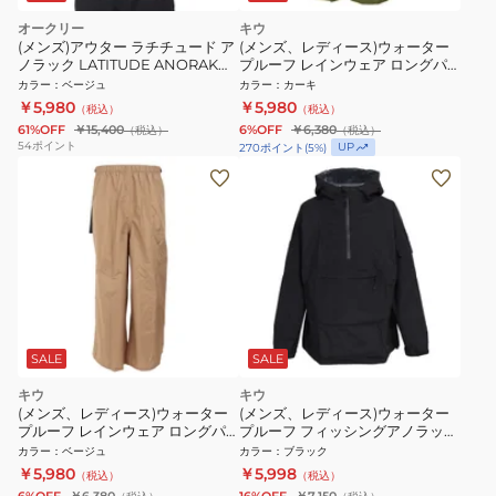
オークリー
キウ
(メンズ)アウター ラチチュード ア
(メンズ、レディース)ウォーター
ノラック LATITUDE ANORAK
プルーフ レインウェア ロングパ
FOA404283 ベージュ USサイズ
ンツ K323-906
カラー
：
ベージュ
カラー
：
カーキ
撥水 ハーフジップ
￥5,980
￥5,980
（税込）
（税込）
61%OFF
￥15,400
6%OFF
￥6,380
（税込）
（税込）
54
ポイント
UP
270
ポイント
(
5
%)
SALE
SALE
キウ
キウ
(メンズ、レディース)ウォーター
(メンズ、レディース)ウォーター
プルーフ レインウェア ロングパ
プルーフ フィッシングアノラック
ンツ K323-911
K299-900 BK
カラー
：
ベージュ
カラー
：
ブラック
￥5,980
￥5,998
（税込）
（税込）