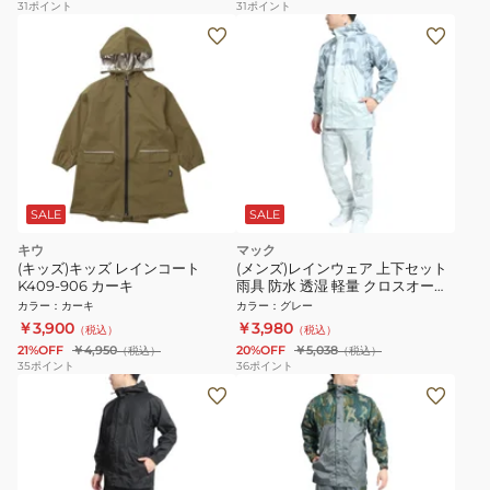
31
ポイント
31
ポイント
SALE
SALE
キウ
マック
(キッズ)キッズ レインコート
(メンズ)レインウェア 上下セット
K409-906 カーキ
雨具 防水 透湿 軽量 クロスオーバ
ーレインスーツ AS-8510 GRN グ
カラー
：
カーキ
カラー
：
グレー
リーン
￥3,900
￥3,980
（税込）
（税込）
21%OFF
￥4,950
20%OFF
￥5,038
（税込）
（税込）
35
ポイント
36
ポイント