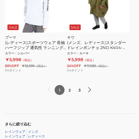
SALE
SALE
プーマ
キウ
(レディース)スポーツウェア 長袖
(メンズ、レディース)スタンダー
ハーフジップ 通気性 ランニング
ドレインポンチョ 2ND K404-
シーズンズ クォータジップ
906 カーキ
カラー
：
シルバー
カラー
：
カーキ
524908 42
￥5,998
￥5,998
（税込）
（税込）
50%OFF
￥12,100
24%OFF
￥7,920
（税込）
（税込）
54
ポイント
54
ポイント
1
2
3
さらに絞り込む
レインウェア
/
メンズ
レインウェア
/
レディース