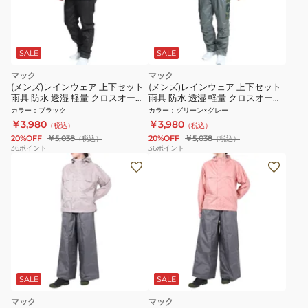
SALE
SALE
マック
マック
(メンズ)レインウェア 上下セット
(メンズ)レインウェア 上下セット
雨具 防水 透湿 軽量 クロスオーバ
雨具 防水 透湿 軽量 クロスオーバ
ーレインスーツ AS-8510
ーレインスーツ AS-8510 GR グレ
カラー
：
ブラック
カラー
：
グリーン×グレー
ー
￥3,980
￥3,980
（税込）
（税込）
20%OFF
￥5,038
20%OFF
￥5,038
（税込）
（税込）
36
ポイント
36
ポイント
SALE
SALE
マック
マック