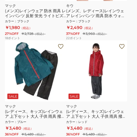
マック
キウ
(メンズ)レインウェア 防水 雨具 レ
(メンズ、レディース)レインウェ
インパンツ 反射 蛍光 ライトビズ
ア レインパンツ 雨具 防水 ウォー
レインパンツ ブラック AS-925
タープルーフ ショーツ K206-900
カラー
：
ブラック
カラー
：
ブラック
BK
￥1,980
￥2,490
（税込）
（税込）
27%OFF
￥2,728
37%OFF
￥3,960
（税込）
（税込）
18
ポイント
22
ポイント
SALE
SALE
マック
マック
(レディース、キッズ)レインウェ
(レディース、キッズ)レインウェ
ア 上下セット 大人 子供 雨具 撥水
ア 上下セット 大人 子供 雨具 撥水
防水 レインスーツ アジャストマ
防水 レインスーツ アジャストマ
カラー
：
ブルー
カラー
：
レッド
ックライト AS-7100 裾上げ調整
ックライト AS-7100 裾上げ調整
￥3,480
￥3,480
（税込）
（税込）
36%OFF
￥5,489
36%OFF
￥5,489
（税込）
（税込）