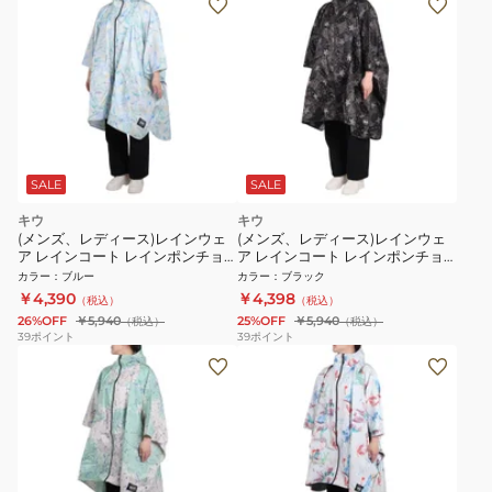
SALE
SALE
キウ
キウ
(メンズ、レディース)レインウェ
(メンズ、レディース)レインウェ
ア レインコート レインポンチョ
ア レインコート レインポンチョ
2ND K405-634
2ND K405-616
カラー
：
ブルー
カラー
：
ブラック
￥4,390
￥4,398
（税込）
（税込）
26%OFF
￥5,940
25%OFF
￥5,940
（税込）
（税込）
39
ポイント
39
ポイント