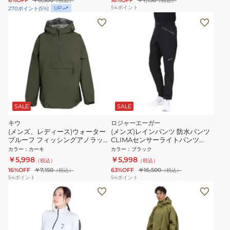
6%OFF
￥6,380
16%OFF
￥7,150
（税込）
（税込）
54
ポイント
UP
270
ポイント
(
5
%)
SALE
SALE
キウ
ロジャーエーガー
(メンズ、レディース)ウォーター
(メンズ)レインパンツ 防水パンツ
プルーフ フィッシングアノラック
CLIMAセンサーライトパンツ
K299-906 KH
RE23SHY5610025BLK ブラック
カラー
：
カーキ
カラー
：
ブラック
透湿防水
￥5,998
￥5,998
（税込）
（税込）
16%OFF
￥7,150
63%OFF
￥16,500
（税込）
（税込）
54
ポイント
54
ポイント