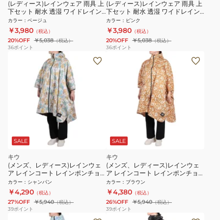
(レディース)レインウェア 雨具 上
(レディース)レインウェア 雨具 上
下セット 耐水 透湿 ワイドレイン
下セット 耐水 透湿 ワイドレイン
スーツ AS-620 ベージュ 透明バイ
スーツ AS-620 透明バイザー付き
カラー
：
ベージュ
カラー
：
ピンク
ザー付き
￥3,980
￥3,980
（税込）
（税込）
20%OFF
￥5,038
20%OFF
￥5,038
（税込）
（税込）
36
ポイント
36
ポイント
SALE
SALE
キウ
キウ
(メンズ、レディース)レインウェ
(メンズ、レディース)レインウェ
ア レインコート レインポンチョ
ア レインコート レインポンチョ
2ND K405-641
2ND K405-586
カラー
：
シャンパン
カラー
：
ブラウン
￥4,290
￥4,380
（税込）
（税込）
27%OFF
￥5,940
26%OFF
￥5,940
（税込）
（税込）
39
ポイント
39
ポイント