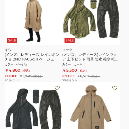
SALE
SALE
キウ
マック
(メンズ、レディース)レインポン
(メンズ、レディース)レインウェ
チョ 2ND K405-911 ベージュ
ア 上下セット 雨具 防水 撥水 軽量
くるっとパック レインスーツ AS-
カラー
：
ベージュ
カラー
：
カーキ
7660
￥4,800
￥5,500
（税込）
（税込）
19%OFF
￥5,940
16%OFF
￥6,578
（税込）
（税込）
43
ポイント
50
ポイント