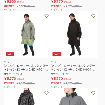
￥5,500
￥5,770
（税込）
（税込）
工
20%OFF
￥6,930
27%OFF
￥7,920
（税込）
（税込）
50
ポイント
52
ポイント
SALE
SALE
キウ
キウ
(メンズ、レディース)スタンダー
(メンズ、レディース)スタンダー
ドレインポンチョ 2ND K404-
ドレインポンチョ 2ND K404-
266 グラデーションベージュ
900 ブラック
カラー
：
ベージュ
カラー
：
ブラック
￥5,770
￥5,770
（税込）
（税込）
27%OFF
￥7,920
27%OFF
￥7,920
（税込）
（税込）
52
ポイント
52
ポイント