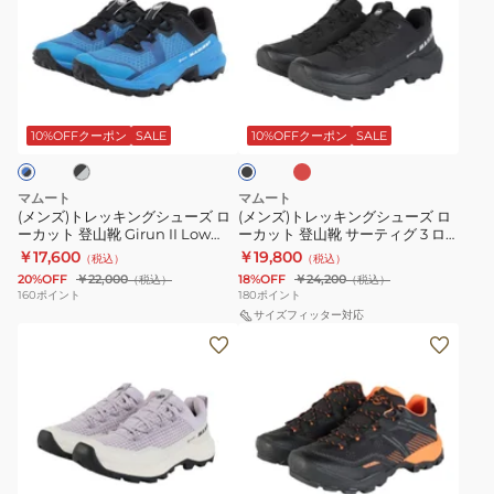
ズ)
ズ)
ト
ト
レ
レ
ッ
ッ
ボ
ブ
ブ
キ
キ
ル
ラ
ド
ン
ン
ッ
10%OFFクーポン
SALE
10%OFFクーポン
SALE
ー
ク
グ
グ
シ
シ
マムート
マムート
ュ
ュ
(メンズ)トレッキングシューズ ロ
(メンズ)トレッキングシューズ ロ
ーカット 登山靴 Girun II Low
ーカット 登山靴 サーティグ 3 ロ
ー
ー
GTX Men 3030-05380
ー ゴアテックス 3030-05590
￥17,600
￥19,800
（税込）
（税込）
ズ
ズ
20%OFF
￥22,000
18%OFF
￥24,200
（税込）
（税込）
ロ
ロ
160
ポイント
180
ポイント
ー
ー
サイズフィッター対応
(レ
(メ
カ
カ
デ
ン
ッ
ッ
ィ
ズ)
ト
ト
ー
ト
登
登
ス)
レ
山
山
サ
ッ
靴
靴
ネ
ブ
オ