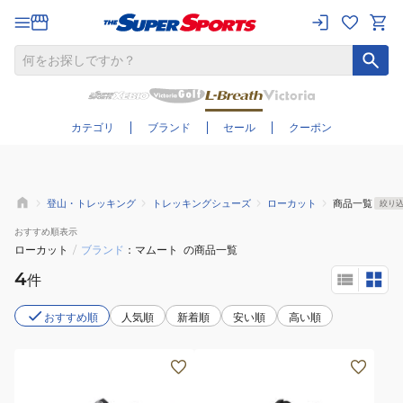
さらに絞り込む
カテゴリ
ブランド
セール
クーポン
登山・トレッキング
トレッキングシューズ
ローカット
商品一覧
絞り
おすすめ
順表示
ローカット
/
ブランド
マムート
の商品一覧
4
件
おすすめ順
人気順
新着順
安い順
高い順
(メ
(メ
ン
ン