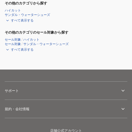
2
その他のカテゴリから探す
ロ
ハイカット
サンダル・ウォーターシューズ
ー
すべて表示する
ゴ
ア
その他のカテゴリのセール対象から探す
テ
セール対象
/
ハイカット
セール対象
/
サンダル・ウォーターシューズ
ッ
すべて表示する
ク
ス
3030-
05060
サポート
規約・会社情報
店舗公式アカウント