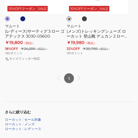
ー
キ
ラ
Girun
サ
レ
ッ
テ
ン
10%OFFクーポン
SALE
10%OFFクーポン
SALE
ン
II
ー
ク
ジ
ィ
グ
Low
テ
×
グ
シ
GTX
ィ
ブ
マムート
マムート
3
ュ
ラ
(レディース)サーティグ 3 ロー ゴ
(メンズ)トレッキングシューズ ロ
Men
グ
ッ
アテックス 3030-05600
ーカット 登山靴 デュカン 2 ロー
ロ
ー
3030-
3
ク
ゴアテックス 3030-05060
￥19,800
￥19,980
（税込）
（税込）
ー
ズ
05380
ロ
18%OFF
￥24,200
32%OFF
￥29,700
（税込）
（税込）
ゴ
ロ
180
ポイント
181
ポイント
ー
ア
サイズフィッター対応
ー
ゴ
テ
カ
ア
ッ
ッ
テ
1
ク
ト
ッ
ス
登
ク
3030-
山
ス
05600
靴
3030-
デ
さらに絞り込む
05590
ュ
ローカット
/
セール対象
ローカット
/
メンズ
カ
ローカット
/
レディース
ン