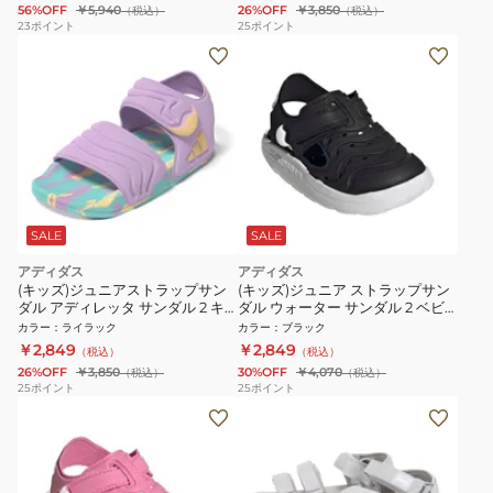
56%OFF
￥5,940
26%OFF
￥3,850
（税込）
（税込）
23
ポイント
25
ポイント
SALE
SALE
アディダス
アディダス
(キッズ)ジュニアストラップサン
(キッズ)ジュニア ストラップサン
ダル アディレッタ サンダル 2 キ
ダル ウォーター サンダル 2 ベビ
ッズ ライラック OOS63-JS4931
ー ブラック OOS77-JP6998 スポ
カラー
：
ライラック
カラー
：
ブラック
ーツサンダル カジュアル シュー
￥2,849
￥2,849
（税込）
（税込）
ズ
26%OFF
￥3,850
30%OFF
￥4,070
（税込）
（税込）
25
ポイント
25
ポイント