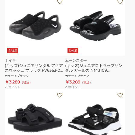
SALE
SALE
ナイキ
ムーンスター
(キッズ)ジュニアサンダル アクア
(キッズ)ジュニアストラップサン
スウッシュ ブラック FV6363-002
ダル ガールズ NM J109
日常履 タウン レジャー プール 耐
12298306 24SS
カラー
：
ブラック
カラー
：
ブラック
久性 クッション性
￥3,289
￥3,289
（税込）
（税込）
29
ポイント
29
ポイント