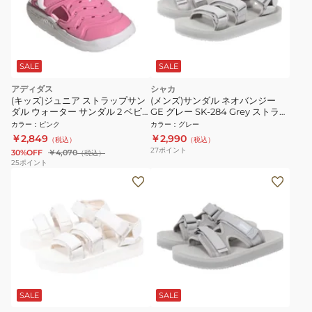
SALE
SALE
アディダス
シャカ
(キッズ)ジュニア ストラップサン
(メンズ)サンダル ネオバンジー
ダル ウォーター サンダル 2 ベビ
GE グレー SK-284 Grey ストラッ
ー ピンク OOS77-JP9415 スポー
プサンダル 面ファスナー タウン
カラー
：
ピンク
カラー
：
グレー
ツサンダル カジュアル シューズ
日常履き レジャー シンプル
￥2,849
￥2,990
（税込）
（税込）
27
ポイント
30%OFF
￥4,070
（税込）
25
ポイント
SALE
SALE