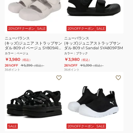
20%OFFクーポン
SALE
20%OFFクーポン
SALE
ニューバランス
ニューバランス
(キッズ)ジュニア ストラップサン
(キッズ)ジュニアストラップサン
ダル 809 v1 ベージュ SY809A1M
ダル 809 v1 Sandal SYA809P3M
スポーツ サンダル カジュアルシ
カラー
：
ベージュ
カラー
：
ブラック
ューズ
￥3,980
￥3,980
（税込）
（税込）
26%OFF
￥5,390
26%OFF
￥5,390
（税込）
（税込）
36
ポイント
36
ポイント
SALE
20%OFFクーポン
SALE