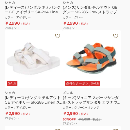
シャカ
シャカ
(レディース)サンダル ネオバンジ
(メンズ)サンダル チルアウト GE
ー GE アイボリー SK-284 Linen
グレー SK-285 Grey ストラップサ
ストラップサンダル 面ファスナー
ンダル 面ファスナー タウン 日常
カラー
：
アイボリー
カラー
：
グレー
タウン 日常履き レジャー
履き レジャー シンプル
￥2,990
￥2,990
（税込）
（税込）
27
ポイント
27
ポイント
SALE
条件付クーポン
SALE
シャカ
メレル
(レディース)サンダル チルアウト
(キッズ)ジュニア スポーツサンダ
GE アイボリー SK-285 Linen ス
ル ストラップサンダル カフナウ
トラップサンダル 面ファスナー
ェブ MK266760
カラー
：
アイボリー
カラー
：
グリーン×オレンジ
タウン 日常履き レジャー
￥2,990
￥2,990
（税込）
（税込）
27
ポイント
50%OFF
￥6,050
（税込）
27
ポイント