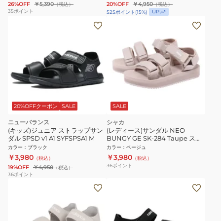
26%OFF
￥5,390
20%OFF
￥4,950
（税込）
（税込）
35
ポイント
UP
525
ポイント
(
15
%)
20%OFFクーポン
SALE
SALE
ニューバランス
シャカ
(キッズ)ジュニア ストラップサン
(レディース)サンダル NEO
ダル SPSD v1 A1 SYFSPSA1 M
BUNGY GE SK-284 Taupe スト
ラップサンダル
カラー
：
ブラック
カラー
：
ベージュ
￥3,980
￥3,980
（税込）
（税込）
36
ポイント
19%OFF
￥4,950
（税込）
36
ポイント