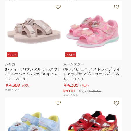
SALE
SALE
シャカ
ムーンスター
(レディース)サンダル チルアウト
(キッズ)ジュニア ストラップ ライ
GE ベージュ SK-285 Taupe スト
トアップサンダル ガールズ C1354
ラップサンダル 面ファスナー タ
ディズニー アリエル 12186304
カラー
：
ベージュ
カラー
：
ピンク
ウン 日常履き レジャー シンプル
25S2
￥4,389
￥4,389
（税込）
（税込）
39
ポイント
18%OFF
￥5,390
（税込）
39
ポイント