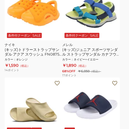
条件付クーポン
SALE
条件付クーポン
SALE
ナイキ
メレル
(キッズ)トドラーストラップサン
(キッズ)ジュニア スポーツサンダ
ダル アクア スウッシュ FN0875-
ル ストラップサンダル カナフウ
800 キッズ 子供 ベビー 水遊び キ
ェブ ネイビー イエロー
カラー
：
オレンジ
カラー
：
ネイビー×イエロー
ャンプ 耐久性
MK266759 BLUE/NAVY/LIME
￥1,590
￥1,890
（税込）
（税込）
キッズ 子供 ベビー 速乾性
14
ポイント
68%OFF
￥6,050
（税込）
17
ポイント