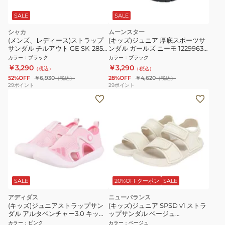
SALE
SALE
シャカ
ムーンスター
(メンズ、レディース)ストラップ
(キッズ)ジュニア 厚底スポーツサ
サンダル チルアウト GE SK-285
ンダル ガールズ ニーモ 12299636
Black
25S2
カラー
：
ブラック
カラー
：
ブラック
￥3,290
￥3,290
（税込）
（税込）
52%OFF
￥6,930
28%OFF
￥4,620
（税込）
（税込）
29
ポイント
29
ポイント
SALE
20%OFFクーポン
SALE
アディダス
ニューバランス
(キッズ)ジュニアストラップサン
(キッズ)ジュニア SPSD v1 ストラ
ダル アルタベンチャー3.0 キッズ
ップサンダル ベージュ
JR5698
YSPSD97S M
カラー
：
ピンク
カラー
：
ベージュ