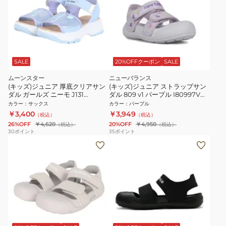
SALE
20%OFFクーポン
SALE
ムーンスター
ニューバランス
(キッズ)ジュニア 厚底クリアサン
(キッズ)ジュニア ストラップサン
ダル ガールズ ニーモ J131
ダル 809 v1 パープル I80997VM
12299659 25S2
スポーツ サンダル カジュアルシ
カラー
：
サックス
カラー
：
パープル
ューズ
￥3,400
￥3,949
（税込）
（税込）
26%OFF
￥4,620
20%OFF
￥4,950
（税込）
（税込）
30
ポイント
35
ポイント