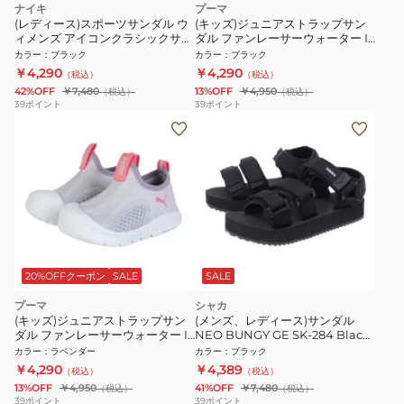
ナイキ
プーマ
(レディース)スポーツサンダル ウ
(キッズ)ジュニアストラップサン
ィメンズ アイコンクラシックサン
ダル ファンレーサーウォーター IF
ダル ブラック DH0223-004 厚底
ブラック 40493901
カラー
：
ブラック
カラー
：
ブラック
面ファスナー レジャー 街履き ビ
￥4,290
￥4,290
（税込）
（税込）
ーチ
42%OFF
￥7,480
13%OFF
￥4,950
（税込）
（税込）
39
ポイント
39
ポイント
20%OFFクーポン
SALE
SALE
プーマ
シャカ
(キッズ)ジュニアストラップサン
(メンズ、レディース)サンダル
ダル ファンレーサーウォーター IF
NEO BUNGY GE SK-284 Black
ラベンダー 40493904
ストラップサンダル
カラー
：
ラベンダー
カラー
：
ブラック
￥4,290
￥4,389
（税込）
（税込）
13%OFF
￥4,950
41%OFF
￥7,480
（税込）
（税込）
39
ポイント
39
ポイント