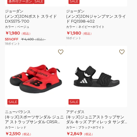
条件付クーポン
SALE
SALE
ジョーダン
ジョーダン
(メンズ)JDNポスト スライド
(メンズ)JDNジャンプマン スライ
DX5575-700
ド FQ1598-402
カラー
：
ベージュ
カラー
：
ネイビー×ホワイト
￥1,980
￥1,980
（税込）
（税込）
18
ポイント
55%OFF
￥4,400
（税込）
18
ポイント
SALE
SALE
ニューバランス
アディダス
(キッズ)スポーツサンダル ジュニ
(キッズ)ジュニアストラップサン
ア ストラップサンダル CRSR
ダル キッズ アディレッタ サンダ
Sandal SYCRSRD1 M シャワーサ
ル 2 ブラック ホワイト OOS63-
カラー
：
レッド
カラー
：
ブラック×ホワイト
ンダル キッズ 水遊び
HQ0114
￥2,590
￥2,849
（税込）
（税込）