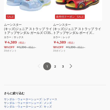
SALE
条件付クーポン
SALE
ムーンスター
ムーンスター
(キッズ)ジュニア ストラップ ライ
(キッズ)ジュニア ストラップ ライ
トアップサンダル ガールズ C1355
トアップサンダル ボーイズ
ディズニー アナと雪の女王
C13556 ディズニー カーズ
カラー
：
サックス
カラー
：
レッド
12186319 25S2
12186322 25S2
￥4,389
￥4,389
（税込）
（税込）
18%OFF
￥5,390
18%OFF
￥5,390
（税込）
（税込）
39
ポイント
39
ポイント
1
2
3
さらに絞り込む
サンダル・ウォーターシューズ
/
レディース
サンダル・ウォーターシューズ
/
メンズ
サンダル・ウォーターシューズ
/
キッズ