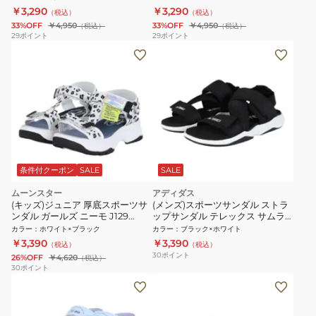
￥3,290
￥3,290
（税込）
（税込）
33%OFF
￥4,950
33%OFF
￥4,950
（税込）
（税込）
29
ポイント
29
ポイント
条件付クーポン
SALE
SALE
ムーンスター
アディダス
(キッズ)ジュニア 厚底スポーツサ
(メンズ)スポーツサンダル ストラ
ンダル ガールズ ニーモ J129
ップサンダル テレックス サムラ
12299631 25S2
NKT72-JI2086 スリッポンサンダ
カラー
：
ホワイト×ブラック
カラー
：
ブラック×ホワイト
ル クッション性
￥3,390
￥3,390
（税込）
（税込）
30
ポイント
26%OFF
￥4,620
（税込）
30
ポイント