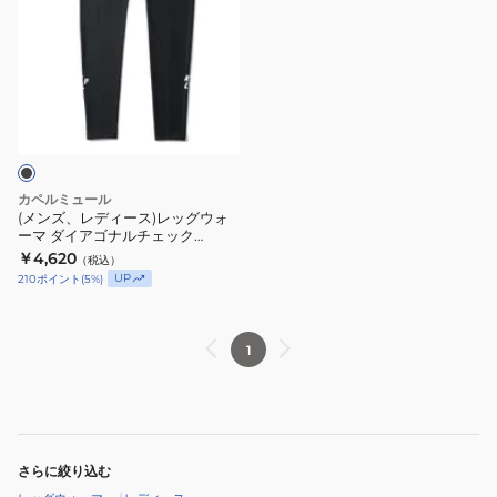
ズ、
レ
デ
ィ
ー
ス)
レ
ッ
カペルミュール
グ
(メンズ、レディース)レッグウォ
ーマ ダイアゴナルチェック
ウ
lilw007-BK
￥4,620
（税込）
ォ
UP
210
ポイント
(
5
%)
ー
マ
ダ
1
イ
ア
ゴ
ナ
さらに絞り込む
ル