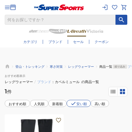
さらに絞り込む
カテゴリ
ブランド
セール
クーポン
登山・トレッキング
寒さ対策
レッグウォーマー
商品一覧
ブ
絞り込み
おすすめ
順表示
レッグウォーマー
/
ブランド
カペルミュール
の商品一覧
1
件
おすすめ順
人気順
新着順
安い順
高い順
(メ
ン