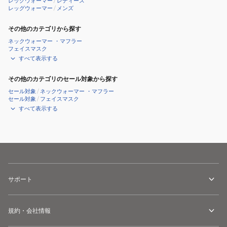
レッグウォーマー
/
レディース
チ
レッグウォーマー
/
メンズ
ェ
ッ
その他のカテゴリから探す
ク
ネックウォーマー ・マフラー
フェイスマスク
lilw007-
すべて表示する
BK
その他のカテゴリのセール対象から探す
セール対象
/
ネックウォーマー ・マフラー
セール対象
/
フェイスマスク
すべて表示する
サポート
規約・会社情報