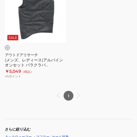
ズ、
レ
デ
ィ
ー
ス)
SALE
ア
ル
アウトドアリサーチ
パ
(メンズ、レディース)アルパイン
オンセット バラクラバ
イ
19842961025000
￥5,049
（税込）
ン
45
ポイント
オ
ン
セ
1
ッ
ト
バ
ラ
さらに絞り込む
ク
ネックウォーマー ・マフラー
/
セール対象