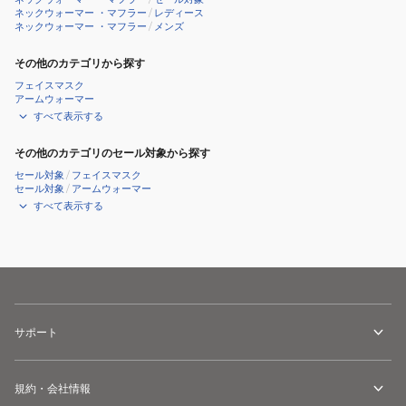
ラ
ネックウォーマー ・マフラー
/
レディース
ネックウォーマー ・マフラー
/
メンズ
バ
19842961025000
その他のカテゴリから探す
フェイスマスク
アームウォーマー
すべて表示する
その他のカテゴリのセール対象から探す
セール対象
/
フェイスマスク
セール対象
/
アームウォーマー
すべて表示する
サポート
規約・会社情報