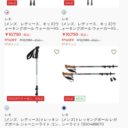
ス、
ス、
ン
カ
SALE
SALE
ロ
ー
キ
キ
グ
ル
×
ッ
ッ
ポ
ー
グ
レキ
レキ
ズ)
ズ)
リ
ー
1300490190
(メンズ、レディース、キッズ)ウ
(メンズ、レディース、キッズ)ウ
ー
ォーキングポール ウォーカーXS 2
ォーキングポール ウォーカーXS 2
ウ
ウ
ル
ス
ン
本セット 1300477253 ストック
本セット 1300477550 イエロー×
￥10,750
￥10,750
（税込）
（税込）
ォ
ォ
ス
ト
グリーン ストック
17%OFF
￥12,980
17%OFF
￥12,980
（税込）
（税込）
ー
ー
ピ
ッ
97
ポイント
97
ポイント
(メ
(メ
キ
キ
ン
ク
ン
ン
ン
ン
シ
登
ズ、
ズ)
グ
グ
ョ
山
レ
ト
ポ
ポ
ー
デ
レ
ー
ー
ト
ィ
ッ
ル
ル
13004381
ネ
ー
キ
ウ
ウ
イ
ス)
ン
ォ
ォ
ビ
10%OFFクーポン
SALE
SALE
NEW
ー
ト
グ
ー
ー
レ
ポ
カ
カ
レキ
レキ
ッ
ー
ー
ー
(メンズ、レディース)トレッキン
(メンズ)トレッキングポール レガ
グポール ジャーニーライト コン
シーライト 1300488670
キ
ル
XS
XS