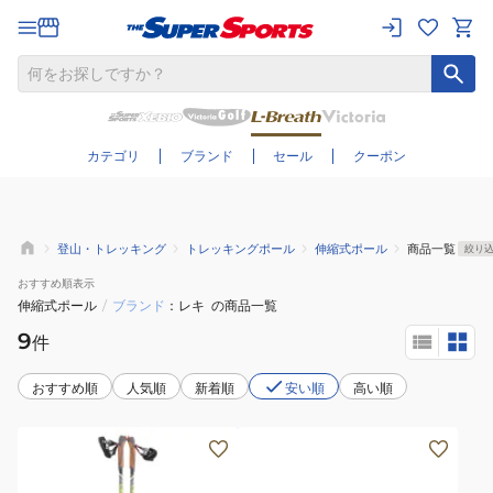
さらに絞り込む
カテゴリ
ブランド
セール
クーポン
登山・トレッキング
トレッキングポール
伸縮式ポール
商品一覧
絞り
おすすめ
順表示
伸縮式ポール
/
ブランド
レキ
の商品一覧
9
件
おすすめ順
人気順
新着順
安い順
高い順
(メ
(メ
ン
ン