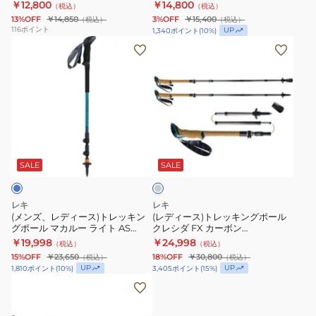
パクト 1300556102
￥12,800
￥14,800
（税込）
（税込）
ン
レ
2
2
13%OFF
￥14,850
3%OFF
￥15,400
（税込）
（税込）
グ
ガ
本
本
116
ポイント
UP
1,340
ポイント
(
10
%)
ポ
シ
セ
(メ
セ
(レ
ー
ー
ッ
ン
ッ
デ
ル
ラ
ト
ズ、
ト
ィ
ジ
イ
1300477253
レ
1300477550
ー
ャ
ト
ス
デ
イ
ス)
ー
1300488670
ト
ィ
エ
ト
グ
ニ
ッ
ー
ロ
レ
レ
ー
ク
ス)
ー
ッ
ー
SALE
SALE
ラ
ト
×
キ
イ
レ
グ
ン
レキ
レキ
ト
ッ
リ
グ
(メンズ、レディース)トレッキン
(レディース)トレッキングポール
グポール マカルー ライト AS
クレシダ FX カーボン
コ
キ
ー
ポ
1300554573
1300481100
￥19,998
￥24,998
（税込）
（税込）
ン
ン
ン
ー
15%OFF
￥23,650
18%OFF
￥30,800
（税込）
（税込）
パ
グ
ス
ル
UP
UP
1,810
ポイント
(
10
%)
3,405
ポイント
(
15
%)
ク
ポ
ト
ク
(メ
ト
ー
ッ
レ
ン
1300556102
ル
ク
シ