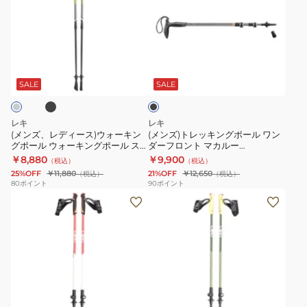
ズ、
ズ)
レ
ト
デ
レ
ィ
ッ
ブ
ブ
ー
キ
ラ
ス)
ン
ッ
SALE
SALE
ク
ウ
グ
ォ
ポ
レキ
レキ
ー
ー
(メンズ、レディース)ウォーキン
(メンズ)トレッキングポール ワン
グポール ウォーキングポール ス
ダーフロント マカルー
キ
ル
ピン ショート 13004381
1300490190 ストック 登山
￥8,880
￥9,900
（税込）
（税込）
ン
ワ
25%OFF
￥11,880
21%OFF
￥12,650
（税込）
（税込）
グ
ン
80
ポイント
90
ポイント
(メ
(メ
ポ
ダ
ン
ン
ー
ー
ズ、
ズ、
ル
フ
レ
レ
ウ
ロ
デ
デ
ォ
ン
ィ
ィ
ー
ト
イ
ー
ー
キ
マ
エ