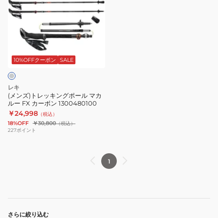
ズ)
マ
ダ
ト
カ
FX
レ
ル
カ
ッ
ー
ー
キ
ラ
ボ
ン
10%OFFクーポン
SALE
イ
ン
グ
ト
1300481100
ポ
レキ
AS
ー
(メンズ)トレッキングポール マカ
ルー FX カーボン 1300480100
1300554573
ル
￥24,998
（税込）
マ
18%OFF
￥30,800
（税込）
カ
227
ポイント
ル
ー
1
FX
カ
ー
ボ
ン
さらに絞り込む