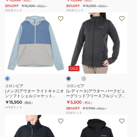
（税込）
（税込）
レ
ク
ジ
30%OFF
￥16,500
30%OFF
￥16,500
（税込）
（税込）
ン
ロ
ャ
105
ポイント
105
ポイント
(メ
(レ
ジ
ー
ケ
ン
デ
ジ
バ
ッ
ズ)
ィ
ャ
ー
ト
ア
ー
ケ
レ
AE3276
ウ
ス)
ッ
ン
464
タ
ア
ト
ジ
グ
ブ
ー
ウ
PM0653
ジ
レ
ラ
ー
ラ
タ
221
ャ
ッ
SALE
ク
イ
ー
ケ
ト
パ
ッ
コロンビア
コロンビア
キ
ー
ト
(メンズ)アウター ライトキャニオ
(レディース)アウター パークビュ
ンソフトシェルジャケット
ーグリッドフリースフルジップジ
ャ
ク
PM0653
XE9962 461
ャケット AR9965 速乾 吸湿
￥15,950
￥5,500
（税込）
（税込）
ニ
ビ
010
145
ポイント
28%OFF
￥7,700
（税込）
オ
ュ
50
ポイント
(メ
(メ
ン
ー
ン
ン
ソ
グ
ズ)
ズ)
フ
リ