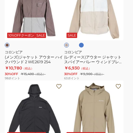
ジ
ー
パ
ア
ャ
ス)
ス
ー
ケ
ア
II
バ
ラ
ベ
ッ
ウ
XE9226
レ
イ
ー
ト
ト
タ
010
ー
ジ
10%OFFクーポン
SALE
SALE
ブ
ュ
ア
ー
ウ
ル
ウ
ジ
ィ
ー
コロンビア
コロンビア
タ
ャ
ン
(メンズ)ジャケット アウター ハイ
(レディース)アウター ジャケット
クバウンド 2 WE2619 254
スパイアーバレー ウィンドブレー
ー
ケ
ド
カー WR7658
￥10,780
￥6,930
（税込）
（税込）
ハ
ッ
ブ
30%OFF
￥15,400
30%OFF
￥9,900
（税込）
（税込）
イ
ト
レ
98
ポイント
63
ポイント
(メ
(メ
ク
ス
ー
ン
ン
バ
パ
カ
ズ)
ズ)
ウ
イ
ー
ジ
ジ
ン
ア
WR7658
ャ
ャ
ド
ー
010
ケ
ケ
2
バ
ブ
ベ
ッ
ッ
WE2619
レ
ー