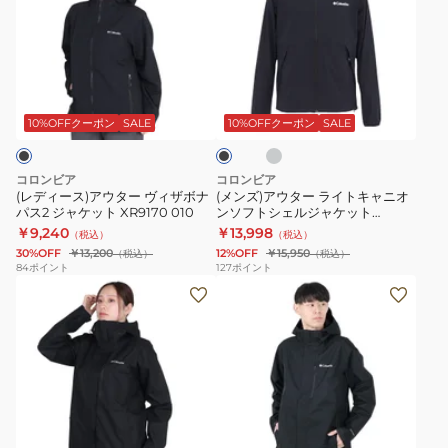
ィ
ズ)
ー
ア
ス)
ウ
ア
タ
ラ
ブ
ウ
ー
イ
ラ
ト
タ
ラ
ッ
10%OFFクーポン
SALE
10%OFFクーポン
SALE
グ
ク
ー
イ
レ
ヴ
ト
ー
コロンビア
コロンビア
ィ
キ
(レディース)アウター ヴィザボナ
(メンズ)アウター ライトキャニオ
パス2 ジャケット XR9170 010
ンソフトシェルジャケット
ザ
ャ
XE9962
￥9,240
￥13,998
（税込）
（税込）
ボ
ニ
30%OFF
￥13,200
12%OFF
￥15,950
（税込）
（税込）
ナ
オ
84
ポイント
127
ポイント
(レ
(メ
パ
ン
デ
ン
ス
ソ
ィ
ズ)
2
フ
ー
ア
ジ
ト
ス)
ウ
ャ
シ
ア
タ
ケ
ェ
グ
ブ
ウ
ー
ッ
ル
レ
ラ