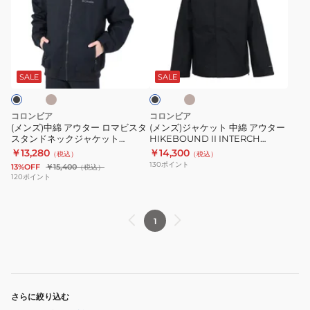
中
ジ
ト
ッ
綿
ャ
シ
ド
ア
ケ
ェ
フ
キ
ベ
ブ
ウ
ッ
ル
リ
ー
ラ
ジ
タ
ト
ジ
ー
ッ
SALE
SALE
ュ
ク
ー
中
ャ
ス
ロ
綿
ケ
フ
コロンビア
コロンビア
マ
ア
ッ
ル
(メンズ)中綿 アウター ロマビスタ
(メンズ)ジャケット 中綿 アウター
スタンドネックジャケット
HIKEBOUND II INTERCH
ビ
ウ
ト
ジ
XM5673
WE4714
￥13,280
￥14,300
（税込）
（税込）
ス
タ
XE9962
ッ
130
ポイント
13%OFF
￥15,400
（税込）
タ
ー
461
プ
120
ポイント
ス
HIKEBOUND
ジ
タ
II
ャ
1
ン
INTERCH
ケ
ド
WE4714
ッ
ネ
ト
ッ
AR9965
ク
速
さらに絞り込む
ジ
乾