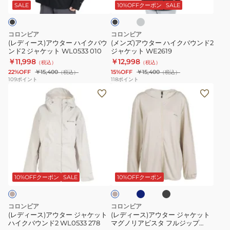
ー
タ
ハ
ト
ジ
ッ
SALE
10%OFFクーポン
SALE
ク
ー
イ
XR9170
ャ
ハ
ク
010
ケ
コロンビア
コロンビア
イ
バ
ッ
(レディース)アウター ハイクバウ
(メンズ)アウター ハイクバウンド2
ンド2 ジャケット WL0533 010
ジャケット WE2619
ク
ウ
ト
￥11,998
￥12,998
（税込）
（税込）
バ
ン
XE9962
22%OFF
￥15,400
15%OFF
￥15,400
（税込）
（税込）
ウ
ド
109
ポイント
118
ポイント
(レ
(レ
ン
2
デ
デ
ド
ジ
ィ
ィ
2
ャ
ー
ー
ジ
ケ
ス)
ス)
ャ
ッ
ア
ア
ケ
ト
ブ
ブ
サ
ウ
ウ
ッ
WE2619
ル
ラ
ン
ー
ッ
タ
タ
ト
ド
10%OFFクーポン
SALE
10%OFFクーポン
グ
ク
ベ
ー
ー
WL0533
レ
ー
ジ
ジ
010
ー
ジ
コロンビア
コロンビア
ュ
ャ
ャ
(レディース)アウター ジャケット
(レディース)アウター ジャケット
ハイクバウンド2 WL0533 278
マグノリアビスタ フルジップ
ケ
ケ