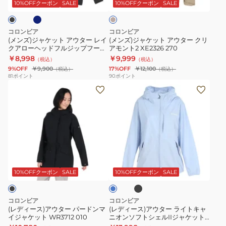
ト
ト
254
ー
ジ
10%OFFクーポン
SALE
10%OFFクーポン
SALE
ュ
ア
ア
ウ
ウ
ウ
ィ
コロンビア
コロンビア
タ
タ
ン
(メンズ)ジャケット アウター レイ
(メンズ)ジャケット アウター クリ
クアローヘッドフルジップフーデ
アモント2 XE2326 270
ー
ー
ド
ィ XE9713
￥8,998
￥9,999
（税込）
（税込）
レ
ク
ブ
9%OFF
￥9,900
17%OFF
￥12,100
（税込）
（税込）
イ
リ
レ
81
ポイント
90
ポイント
(レ
(レ
ク
ア
ー
デ
デ
ア
モ
カ
ィ
ィ
ロ
ン
ー
ー
ー
ー
ト
WR7658
ス)
ス)
ヘ
2
ア
ア
ッ
XE2326
ブ
ラ
ウ
ウ
ド
270
ラ
イ
ッ
タ
タ
フ
ト
10%OFFクーポン
SALE
10%OFFクーポン
SALE
ク
ブ
ー
ー
ル
ル
パ
ラ
ジ
ー
コロンビア
コロンビア
ー
イ
ッ
(レディース)アウター パードンマ
(レディース)アウター ライトキャ
イジャケット WR3712 010
ニオンソフトシェルIIジャケット
ド
ト
プ
XR7789