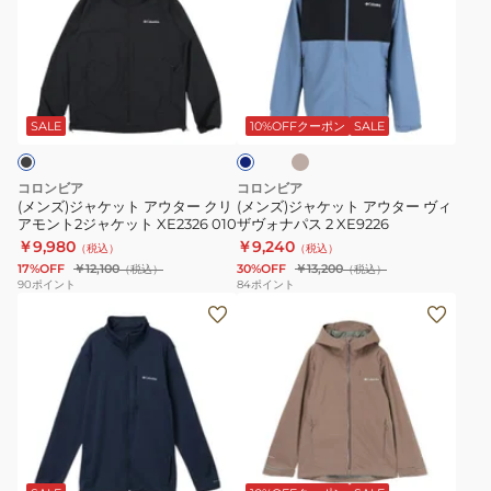
ジ
ジ
ニ
パ
ャ
ャ
オ
ス
ケ
ケ
ン
II
ベ
ブ
ッ
ッ
2
XE9226
ー
ル
ジ
ト
ト
フ
347
ー
SALE
10%OFFクーポン
SALE
ュ
グ
ア
ア
ー
レ
ウ
ウ
デ
ー
コロンビア
コロンビア
タ
タ
ッ
(メンズ)ジャケット アウター クリ
(メンズ)ジャケット アウター ヴィ
アモント2ジャケット XE2326 010
ザヴォナパス 2 XE9226
ー
ー
ド
￥9,980
￥9,240
（税込）
（税込）
ク
ヴ
ジ
17%OFF
￥12,100
30%OFF
￥13,200
（税込）
（税込）
リ
ィ
ャ
90
ポイント
84
ポイント
(メ
(メ
ア
ザ
ケ
ン
ン
モ
ヴ
ッ
ズ)
ズ)
ン
ォ
ト
フ
ジ
ト
ナ
WE1602
ル
ャ
2
パ
ジ
ケ
ジ
ス
ブ
ダ
モ
ッ
ッ
ャ
2
ラ
ー
カ
プ
ト