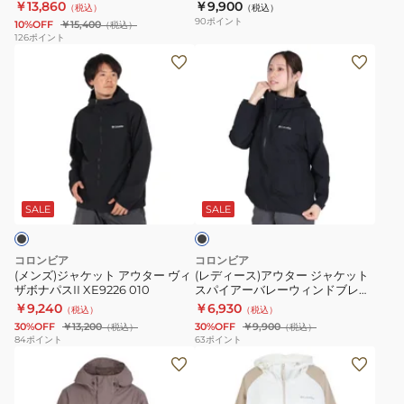
PL5646
￥13,860
￥9,900
（税込）
（税込）
ッ
ッ
90
ポイント
10%OFF
￥15,400
（税込）
ト
ト
126
ポイント
(メ
(レ
ハ
マ
ン
デ
イ
グ
ズ)
ィ
ク
ノ
ジ
ー
バ
リ
ャ
ス)
ウ
ア
ケ
ア
ン
ビ
ブ
ッ
ウ
ド
ス
ラ
ト
タ
2
タ
ッ
SALE
SALE
ク
ア
ー
WL0533
フ
ウ
ジ
278
ル
コロンビア
コロンビア
タ
ャ
ジ
(メンズ)ジャケット アウター ヴィ
(レディース)アウター ジャケット
ザボナパスII XE9226 010
スパイアーバレーウィンドブレー
ー
ケ
ッ
カー WR7658 010
￥9,240
￥6,930
（税込）
（税込）
ヴ
ッ
プ
30%OFF
￥13,200
30%OFF
￥9,900
（税込）
（税込）
ィ
ト
PL5646
84
ポイント
63
ポイント
(メ
(レ
ザ
ス
ン
デ
ボ
パ
ズ)
ィ
ナ
イ