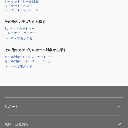
ジャケット
/
セール対象
ャ
吸
ジャケット
/
メンズ
ジャケット
/
レディース
ケ
湿
ッ
その他のカテゴリから探す
ト
Tシャツ・カットソー
XM5673
トレーナー・パーカー
すべて表示する
その他のカテゴリのセール対象から探す
セール対象
/
Tシャツ・カットソー
セール対象
/
トレーナー・パーカー
すべて表示する
サポート
規約・会社情報