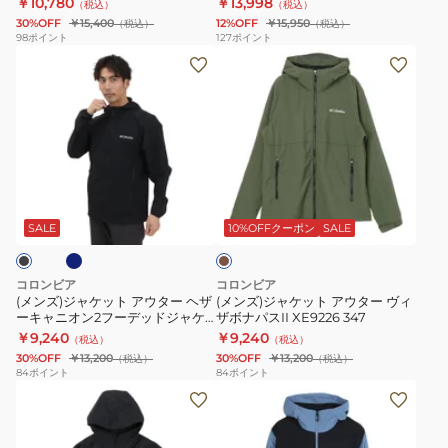
￥10,780
￥13,998
（税込）
（税込）
ン
キ
フ
30%OFF
￥15,400
12%OFF
￥15,950
（税込）
（税込）
マ
ャ
ー
98
ポイント
127
ポイント
(メ
(メ
イ
ニ
デ
ン
ン
ジ
オ
ィ
ズ)
ズ)
ャ
ン
XE9713
ジ
ジ
ケ
ソ
ャ
ャ
ッ
フ
ケ
ケ
ト
ト
ネ
カ
ッ
ッ
WR3712
シ
ー
ト
ト
010
ェ
キ
SALE
10%OFFクーポン
SALE
ア
ア
ル
ウ
ウ
II
コロンビア
コロンビア
タ
タ
ジ
(メンズ)ジャケット アウター ヘザ
(メンズ)ジャケット アウター ヴィ
ーキャニオン2フーデッドジャケ
ザボナパスII XE9226 347
ー
ー
ャ
ット WE1602
￥9,240
￥9,240
（税込）
（税込）
ヘ
ヴ
ケ
30%OFF
￥13,200
30%OFF
￥13,200
（税込）
（税込）
ザ
ィ
ッ
84
ポイント
84
ポイント
(メ
(メ
ー
ザ
ト
ン
ン
キ
ボ
XR7789
ズ)
ズ)
ャ
ナ