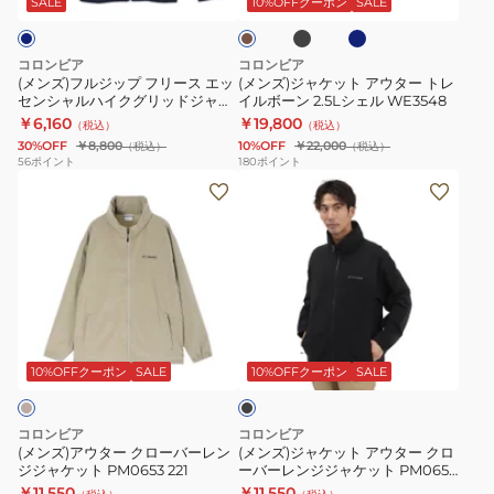
ッ
ク
ケ
XE9226
チ
SALE
10%OFFクーポン
SALE
ク
ブ
ャ
フ
ア
ッ
ル
リ
ウ
ト
ー
コロンビア
コロンビア
ー
タ
XE2326
(メンズ)フルジップ フリース エッ
(メンズ)ジャケット アウター トレ
センシャルハイクグリッドジャケ
イルボーン 2.5Lシェル WE3548
ス
ー
010
ット AE3276 464
￥6,160
￥19,800
（税込）
（税込）
エ
ト
30%OFF
￥8,800
10%OFF
￥22,000
（税込）
（税込）
ッ
レ
56
ポイント
180
ポイント
(メ
(メ
セ
イ
ン
ン
ン
ル
ズ)
ズ)
シ
ボ
ア
ジ
ャ
ー
ウ
ャ
ル
ン
タ
ケ
ハ
2.5L
ブ
ー
ッ
イ
シ
ラ
ク
ト
ク
ェ
ッ
10%OFFクーポン
SALE
10%OFFクーポン
SALE
ク
ロ
ア
グ
ル
ー
ウ
リ
WE3548
コロンビア
コロンビア
バ
タ
ッ
(メンズ)アウター クローバーレン
(メンズ)ジャケット アウター クロ
ジジャケット PM0653 221
ーバーレンジジャケット PM0653
ー
ー
ド
010
￥11,550
￥11,550