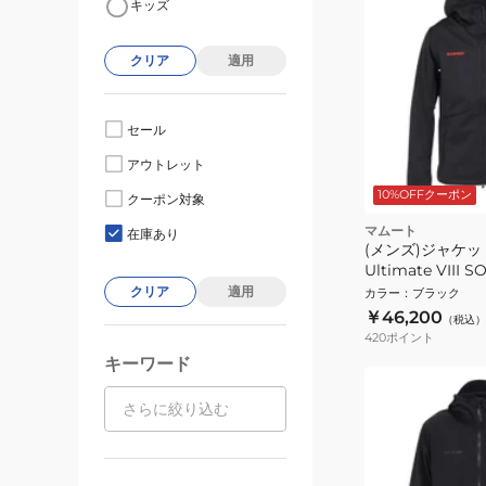
キッズ
クリア
適用
セール
アウトレット
10%OFFクーポン
クーポン対象
マムート
在庫あり
(メンズ)ジャケッ
Ultimate VII
ケット 1011-0306
クリア
適用
カラー
：
ブラック
￥46,200
（税込）
420
ポイント
キーワード