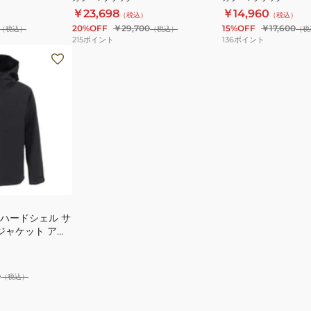
61-0001
ク EUROサイズ 撥
￥23,698
￥14,960
（税込）
（税込）
20%OFF
￥29,700
15%OFF
￥17,600
（税込）
（税込）
（税
215
ポイント
136
ポイント
 ハードシェル サ
ジャケット アジ
32170-0001
0
（税込）