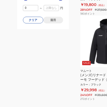
HS AF 1010-286
￥19,800
（税込）
～
円
28%OFF
￥27,500
180
ポイント
クリア
適用
SALE
マムート
(メンズ)リナード
ーモ フーデッド 
アンフィット 1010-
カラー
：
ブラック
￥29,998
（税込）
24%OFF
￥39,60
272
ポイント