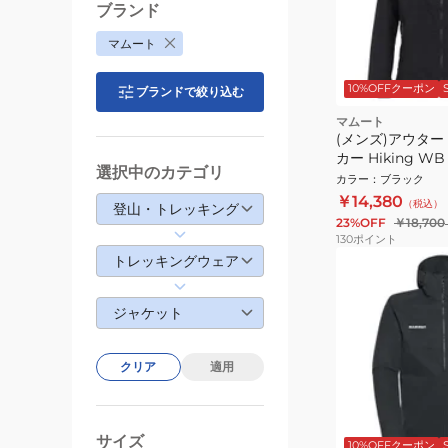
ブランド
マムート
10%OFFクーポン
ブランドで絞り込む
マムート
(メンズ)アウター
カー Hiking 
選択中のカテゴリ
ケット AF 1012-0
カラー
：
ブラック
EUROサイズ 撥
￥14,380
（税込）
登山・トレッキング
23%OFF
￥18,700
130
ポイント
トレッキングウェア
ジャケット
クリア
適用
サイズ
10%OFFクーポン