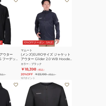
E
10%OFFクーポン
SALE
マムート
 アウター
(メンズ)EUROサイズ ジャケット
0 HS フーデッド
アウター Glider 2.0 WB Hooded
ジアンフィット
1012-00630-0001
カラー
：
ブラック
￥18,398
（税込）
20%OFF
￥23,100
税込）
（税込）
167
ポイント