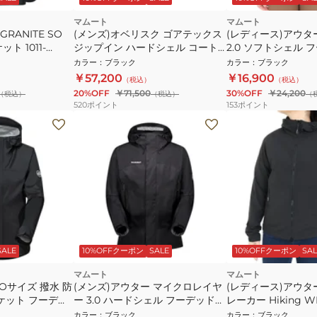
マムート
マムート
RANITE SO
(メンズ)オベリスク ゴアテックス
(レディース)アウター
ト 1011-
ジップイン ハードシェル コート
2.0 ソフトシェル 
アジアンフィット 1010-31670-
ケット AF 1011-008
カラー
：
ブラック
カラー
：
ブラック
0001
ック
￥57,200
￥16,900
（税込）
（税込）
20%OFF
￥71,500
30%OFF
￥24,200
（税込）
（税込）
（
520
ポイント
153
ポイント
SALE
10%OFFクーポン
SALE
10%OFFクーポン
SAL
マムート
マムート
ROサイズ 撥水 防
(メンズ)アウター マイクロレイヤ
(レディース)アウタ
ケット フーディ
ー 3.0 ハードシェル フーデッド
レーカー Hiking 
rolayer 2.0
ジャケット 1010-28652-0001
ャケット 1012-0040
カラー
：
ブラック
カラー
：
ブラック