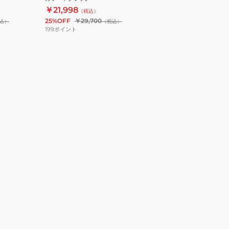
水
￥21,998
（税込）
25%OFF
￥29,700
込）
（税込）
199
ポイント