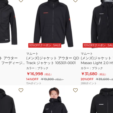
10%OFFクーポン
SALE
10%OFFクーポン
SAL
マムート
マムート
ト アウター
(メンズ)ジャケット アウター QD
(メンズ)ジャケット
I SO フーディージャ
Track ジャケット 105301-0001
Masao Light 2.
0-0001
ジャケット JE ア
カラー
：
ブラック
カラー
：
ブラック
1010-32070-0001
￥16,998
￥31,680
（税込）
（税込）
14%OFF
￥19,800
20%OFF
￥39,600
（税込）
（
154
ポイント
288
ポイント