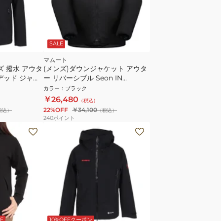
SALE
マムート
ズ 撥水 アウタ
(メンズ)ダウンジャケット アウタ
フーデッド ジャケ
ー リバーシブル Seon IN
01
Cardigan 1013-00653-0052 ブラ
カラー
：
ブラック
ック
￥26,480
（税込）
22%OFF
￥34,100
税込）
（税込）
240
ポイント
E
10%OFFクーポン