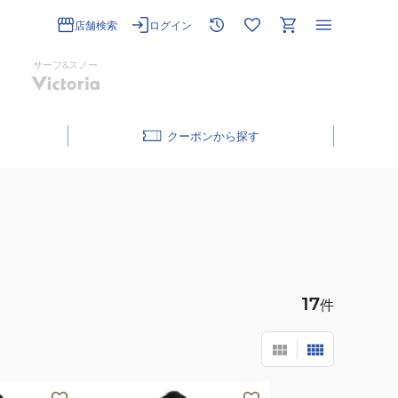
店舗検索
ログイン
サーフ&スノー
クーポン
17
件