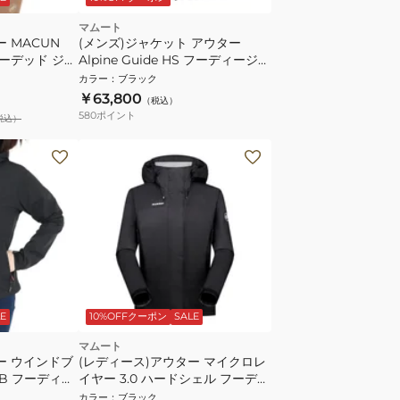
マムート
 MACUN
(メンズ)ジャケット アウター
フーデッド ジャ
Alpine Guide HS フーディージャ
02-0001 ブラ
ケット AF Men Classic 105284-
カラー
：
ブラック
0001
￥63,800
（税込）
580
ポイント
税込）
E
10%OFFクーポン
SALE
マムート
ー ウインドブ
(レディース)アウター マイクロレ
WB フーディジ
イヤー 3.0 ハードシェル フーデッ
1-0001 ブラッ
ド ジャケット 1010-28662-0001
カラー
：
ブラック