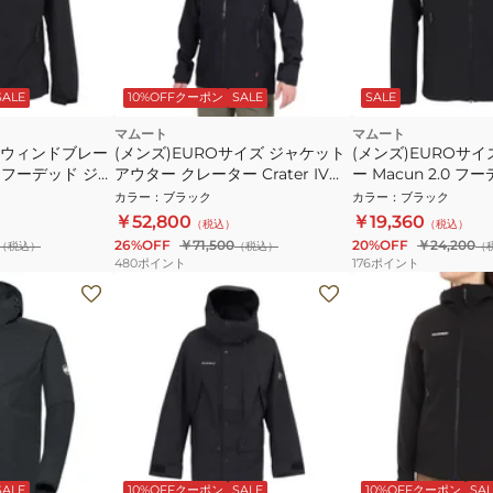
SALE
10%OFFクーポン
SALE
SALE
マムート
マムート
 ウィンドブレー
(メンズ)EUROサイズ ジャケット
(メンズ)EUROサイ
WB フーデッド ジャ
アウター クレーター Crater IV
ー Macun 2.0 
0391-0001
HS フーデッドジャケット AF
ット 1011-00792-00
カラー
：
ブラック
カラー
：
ブラック
水
1010-30760-0001
￥52,800
￥19,360
（税込）
（税込）
26%OFF
￥71,500
20%OFF
￥24,200
（税込）
（税込）
（
480
ポイント
176
ポイント
SALE
10%OFFクーポン
SALE
10%OFFクーポン
SAL