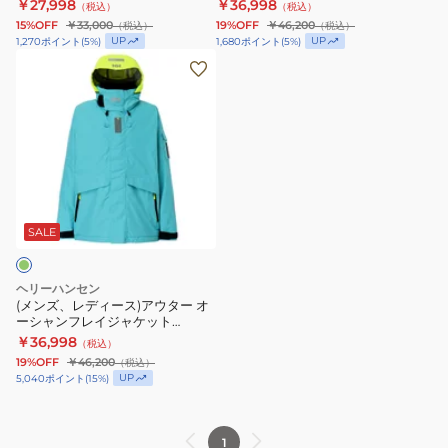
ット HH12558 CW
HH12540 AL
￥27,998
￥36,998
（税込）
（税込）
ト
オ
ャ
ャ
15%OFF
￥33,000
19%OFF
￥46,200
（税込）
（税込）
ア
ー
ケ
ケ
UP
UP
1,270
ポイント
(
5
%)
1,680
ポイント
(
5
%)
ウ
シ
ッ
(メ
ッ
タ
ャ
ト
ン
ト
ー
ン
HH12558
ズ、
HH12558
マ
フ
レ
CM
イ
レ
デ
ル
イ
ィ
ド
ジ
ー
ウ
ャ
ス)
SALE
イ
ケ
ア
ン
ッ
ウ
ヘリーハンセン
ド
ト
タ
(メンズ、レディース)アウター オ
ーシャンフレイジャケット
ジ
HH12540
ー
HH12540 CM
￥36,998
（税込）
ャ
AL
オ
19%OFF
￥46,200
（税込）
ケ
ー
UP
5,040
ポイント
(
15
%)
ッ
シ
ト
ャ
1
HH12558
ン