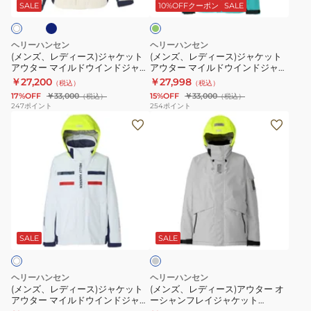
ス)
ス)
ケ
ー
SALE
10%OFFクーポン
SALE
ン
ジ
ジ
ッ
ャ
ャ
ト
ヘリーハンセン
ヘリーハンセン
ケ
ケ
HH12603
(メンズ、レディース)ジャケット
(メンズ、レディース)ジャケット
アウター マイルドウインドジャケ
アウター マイルドウインドジャケ
ッ
ッ
K
ット HH12558
ット HH12558 CM
￥27,200
￥27,998
（税込）
（税込）
ト
ト
17%OFF
￥33,000
15%OFF
￥33,000
（税込）
（税込）
ア
ア
247
ポイント
254
ポイント
(メ
(メ
ウ
ウ
ン
ン
タ
タ
ズ、
ズ、
ー
ー
レ
レ
マ
マ
デ
デ
イ
イ
ィ
ィ
ル
ル
グ
ー
ー
ド
ド
レ
ス)
ス)
ウ
ウ
ー
SALE
SALE
ジ
ア
イ
イ
ャ
ウ
ン
ン
ヘリーハンセン
ヘリーハンセン
ケ
タ
ド
ド
(メンズ、レディース)ジャケット
(メンズ、レディース)アウター オ
アウター マイルドウインドジャケ
ーシャンフレイジャケット
ッ
ー
ジ
ジ