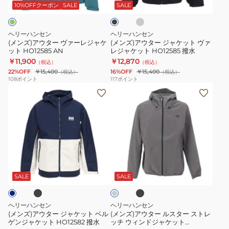
ー
ヴ
ジ
ッ
10%OFFクーポン
SALE
SALE
ク
ァ
ャ
ー
ケ
ヘリーハンセン
ヘリーハンセン
レ
ッ
(メンズ)アウター ヴァーレジャケ
(メンズ)アウター ジャケット ヴァ
ット HO12585 AN
レジャケット HO12585 撥水
ジ
ト
￥11,900
￥12,870
（税込）
（税込）
ャ
ヴ
22%OFF
￥15,400
16%OFF
￥15,400
（税込）
（税込）
ケ
ァ
108
ポイント
117
ポイント
(メ
(メ
ッ
レ
ン
ン
ト
ジ
ズ)
ズ)
HO12585
ャ
ア
ア
AN
ケ
ウ
ウ
ッ
タ
タ
ト
ブ
ブ
グ
ー
ー
HO12585
ラ
レ
ッ
ジ
ル
撥
ー
SALE
SALE
ク
ャ
ス
水
ケ
タ
ヘリーハンセン
ヘリーハンセン
ッ
ー
(メンズ)アウター ジャケット ベル
(メンズ)アウター ルスター ストレ
ゲンジャケット HO12582 撥水
ッチ ウィンドジャケット
ト
ス