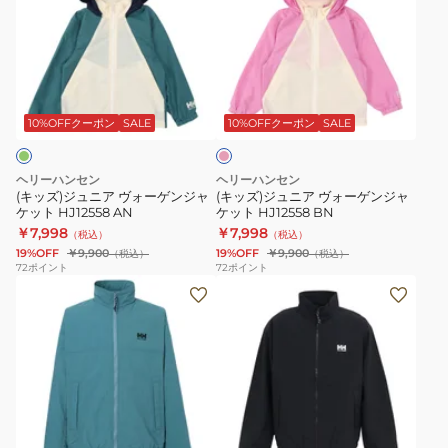
ズ)
ズ)
ジ
ジ
ュ
ュ
ニ
ニ
ピ
ア
ア
ン
ヴ
ヴ
ク
10%OFFクーポン
SALE
10%OFFクーポン
SALE
ォ
ォ
ー
ー
ヘリーハンセン
ヘリーハンセン
ゲ
ゲ
(キッズ)ジュニア ヴォーゲンジャ
(キッズ)ジュニア ヴォーゲンジャ
ケット HJ12558 AN
ケット HJ12558 BN
ン
ン
￥7,998
￥7,998
（税込）
（税込）
ジ
ジ
19%OFF
￥9,900
19%OFF
￥9,900
（税込）
（税込）
ャ
ャ
72
ポイント
72
ポイント
(メ
(メ
ケ
ケ
ン
ン
ッ
ッ
ズ)
ズ)
ト
ト
ア
ア
HJ12558
HJ12558
ウ
ウ
AN
BN
タ
タ
グ
ブ
ー
ー
レ
ラ