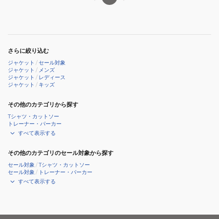
CW
フ
レ
イ
ジ
さらに絞り込む
ャ
ジャケット
/
セール対象
ケ
ジャケット
/
メンズ
ジャケット
/
レディース
ッ
ジャケット
/
キッズ
ト
HH12540
その他のカテゴリから探す
CM
Tシャツ・カットソー
トレーナー・パーカー
すべて表示する
その他のカテゴリのセール対象から探す
セール対象
/
Tシャツ・カットソー
セール対象
/
トレーナー・パーカー
すべて表示する