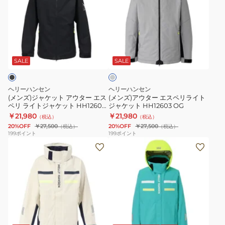
ジ
ア
ー
イ
ャ
ウ
ジ
ト
ケ
タ
ャ
ジ
グ
ッ
ー
ケ
ャ
レ
ト
エ
ッ
ケ
ー
SALE
SALE
ア
ス
ト
ッ
ウ
ペ
HH12508
ト
ヘリーハンセン
ヘリーハンセン
タ
リ
K
HH12603
(メンズ)ジャケット アウター エス
(メンズ)アウター エスペリライト
ペリ ライトジャケット HH12603
ジャケット HH12603 OG
ー
ラ
CW
K
￥21,980
￥21,980
（税込）
（税込）
エ
イ
20%OFF
￥27,500
20%OFF
￥27,500
（税込）
（税込）
ス
ト
199
ポイント
199
ポイント
(メ
(メ
ペ
ジ
ン
ン
リ
ャ
ズ、
ズ、
ラ
ケ
レ
レ
イ
ッ
デ
デ
ト
ト
ィ
ィ
ジ
HH12603
ネ
グ
ー
ー
ャ
OG
リ