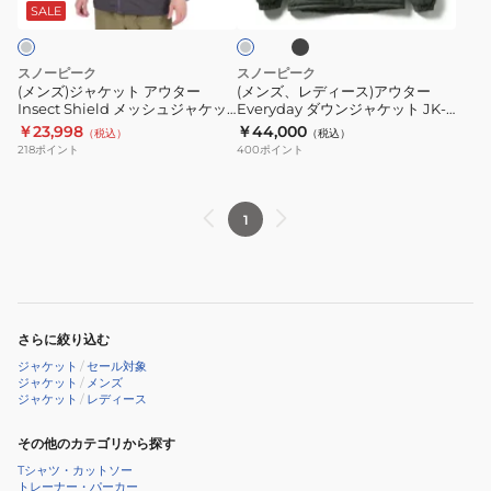
26SU001
26SU001
ッ
ト
ス)
コ
SALE
ク
ー
019
021
ア
ア
ル
ウ
ウ
グ
スノーピーク
スノーピーク
レ
タ
タ
(メンズ)ジャケット アウター
(メンズ、レディース)アウター
ー
Insect Shield メッシュジャケッ
Everyday ダウンジャケット JK-
ー
ー
ト JK-24SU011CH
25AU001
￥23,998
￥44,000
（税込）
（税込）
Insect
Everyday
218
ポイント
400
ポイント
Shield
ダ
メ
ウ
ッ
ン
1
シ
ジ
ュ
ャ
ジ
ケ
ャ
ッ
さらに絞り込む
ケ
ト
ジャケット
/
セール対象
ッ
JK-
ジャケット
/
メンズ
ジャケット
/
レディース
ト
25AU001
JK-
その他のカテゴリから探す
24SU011CH
Tシャツ・カットソー
トレーナー・パーカー