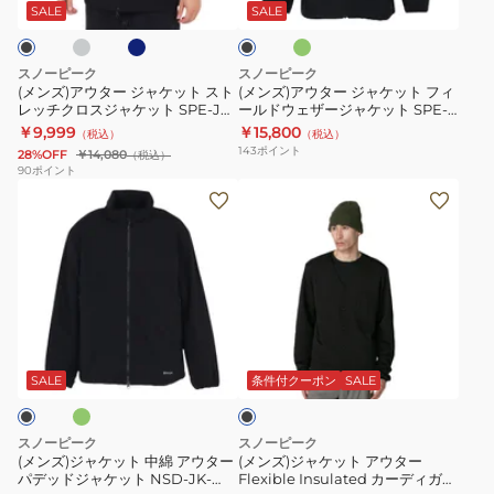
ビ
ー
ジ
ジ
ル
ー
ッ
SALE
SALE
ー
ブ
ク
ャ
ャ
オ
デ
ケ
ケ
ー
ィ
スノーピーク
スノーピーク
ッ
ッ
バ
ー
(メンズ)アウター ジャケット スト
(メンズ)アウター ジャケット フィ
レッチクロスジャケット SPE-JK-
ールドウェザージャケット SPE-
ト
ト
ー
SPE-
23AU001
JK-23AU002
￥9,999
￥15,800
（税込）
（税込）
ス
フ
SPE-
SW-
143
ポイント
28%OFF
￥14,080
（税込）
ト
ィ
SW-
23AU001
90
ポイント
(メ
(メ
レ
ー
23AU002
ン
ン
ッ
ル
ズ)
ズ)
チ
ド
ジ
ジ
ク
ウ
ャ
ャ
ロ
ェ
ケ
ケ
ス
ザ
オ
ブ
ッ
ッ
ジ
ー
ラ
ト
ト
ャ
ジ
ッ
SALE
条件付クーポン
SALE
ク
中
ア
ケ
ャ
綿
ウ
ッ
ケ
スノーピーク
スノーピーク
ア
タ
ト
ッ
(メンズ)ジャケット 中綿 アウター
(メンズ)ジャケット アウター
パデッドジャケット NSD-JK-
Flexible Insulated カーディガン
ウ
ー
SPE-
ト