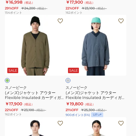
25AU001
SW-25SU001 019
￥16,998
￥17,900
（税込）
（税込）
タ
Flexible
JK-
SPE-
29%OFF
￥24,200
22%OFF
￥23,100
（税込）
（税込）
ー
Insulated
23AU001
JK-
154
ポイント
162
ポイント
(メ
(メ
パ
カ
23AU002
ン
ン
デ
ー
ズ)
ズ)
ッ
デ
ジ
ジ
ド
ィ
ャ
ャ
ジ
ガ
ケ
ケ
ャ
ン
チ
ッ
ッ
ケ
SW-
ャ
ト
ト
ッ
25SU001
コ
SALE
SALE
ー
ア
ア
ト
019
ル
ウ
ウ
NSD-
グ
スノーピーク
スノーピーク
レ
タ
タ
JK-
(メンズ)ジャケット アウター
(メンズ)ジャケット アウター
ー
Flexible Insulated カーディガン
Flexible Insulated カーディガン
ー
ー
25AU001
SW-25SU001 066
JK-26SU001 013
￥17,900
￥19,800
（税込）
（税込）
Flexible
Flexible
22%OFF
￥23,100
21%OFF
￥25,300
（税込）
（税込）
Insulated
Insulated
162
ポイント
UP
900
ポイント
(
5
%)
カ
カ
(メ
(メ
ー
ー
ン
ン
デ
デ
ズ)
ズ)