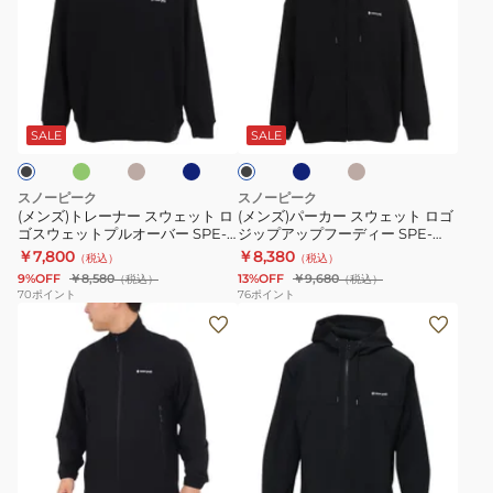
ズ)
ズ)
ト
パ
レ
ー
ー
カ
オ
キ
ネ
ネ
キ
ブ
ナ
ー
ャ
イ
イ
ャ
ラ
メ
ビ
ビ
メ
ー
ス
ッ
SALE
SALE
ル
ー
ー
ル
ク
ス
ウ
ウ
ェ
スノーピーク
スノーピーク
ェ
ッ
(メンズ)トレーナー スウェット ロ
(メンズ)パーカー スウェット ロゴ
ゴスウェットプルオーバー SPE-
ジップアップフーディー SPE-
ッ
ト
SW-23AU002
SW-23AU001
￥7,800
￥8,380
（税込）
（税込）
ト
ロ
9%OFF
￥8,580
13%OFF
￥9,680
（税込）
（税込）
ロ
ゴ
70
ポイント
76
ポイント
(メ
(メ
ゴ
ジ
ン
ン
ス
ッ
ズ)
ズ)
ウ
プ
ア
ア
ェ
ア
ウ
ウ
ッ
ッ
タ
タ
ト
プ
グ
ネ
オ
ブ
ー
ー
プ
フ
イ
リ
ラ