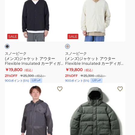
ィ
ィ
ジ
ジ
ガ
ガ
ャ
ャ
ン
ン
ケ
ケ
キ
SW-
JK-
ッ
ッ
ナ
25SU001
26SU001
ト
ト
リ
SALE
SALE
066
013
ア
ア
ウ
ウ
スノーピーク
スノーピーク
タ
タ
(メンズ)ジャケット アウター
(メンズ)ジャケット アウター
Flexible Insulated カーディガン
Flexible Insulated カーディガン
ー
ー
JK-26SU001 019
JK-26SU001 021
￥19,800
￥19,800
（税込）
（税込）
Flexible
Flexible
21%OFF
￥25,300
21%OFF
￥25,300
（税込）
（税込）
Insulated
Insulated
UP
UP
900
ポイント
(
5
%)
900
ポイント
(
5
%)
カ
カ
(メ
(メ
ー
ー
ン
ン
デ
デ
ズ)
ズ、
ィ
ィ
ジ
レ
ガ
ガ
ャ
デ
ン
ン
ケ
ィ
ブ
チ
JK-
JK-
ッ
ー
ラ
ャ