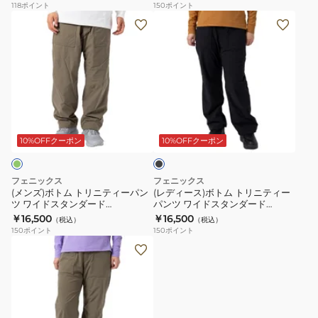
118
ポイント
150
ポイント
ー
ン
(メ
(レ
パ
ツ
ン
デ
ン
ワ
ズ)
ィ
ツ
イ
ボ
ー
保
ド
ト
ス)
温
ス
ム
ボ
ブ
撥
タ
ト
ト
ラ
水
ン
リ
ム
ッ
10%OFFクーポン
10%OFFクーポン
ス
ダ
ク
ニ
ト
ト
ー
テ
リ
フェニックス
フェニックス
レ
ド
ィ
ニ
(メンズ)ボトム トリニティーパン
(レディース)ボトム トリニティー
ッ
POM25PA52BLACK
ツ ワイドスタンダード
パンツ ワイドスタンダード
ー
テ
POM25PA52KHAKI
POW25PA72BLACK
￥16,500
￥16,500
チ
（税込）
（税込）
パ
ィ
150
ポイント
150
ポイント
POW24PA70BLACK
ン
ー
(レ
ツ
パ
デ
ワ
ン
ィ
イ
ツ
ー
ド
ワ
ス)