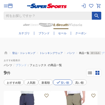
さらに絞り込む
カテゴリ
ブランド
セール
クーポン
登山・トレッキング
トレッキングウェア
パンツ
商品一覧
ブ
絞り込み
おすすめ
順表示
パンツ
/
ブランド
フェニックス
の商品一覧
9
件
おすすめ順
人気順
新着順
安い順
高い順
(レ
(メ
デ
ン