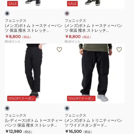
ン
ー
ー
キ
SALE
SALE
ツ
ス
ス
POW24PA30
テ
テ
フェニックス
フェニックス
ィ
ィ
(メンズ)ボトム トースティーパン
(メンズ)ボトム トースティーパン
ツ 保温 撥水 ストレッチ
ツ 保温 撥水 ストレッチ
ー
ー
POM24PA50BLACK
POM24PA50KHAKI
￥8,800
￥8,800
（税込）
（税込）
パ
パ
80
ポイント
80
ポイント
ン
ン
(レ
(メ
ツ
ツ
デ
ン
保
保
ィ
ズ)
温
温
ー
ボ
撥
撥
ス)
ト
水
水
ボ
ム
ブ
ス
ス
ト
ト
ラ
ト
ト
ム
リ
ッ
10%OFFクーポン
10%OFFクーポン
レ
レ
ク
ト
ニ
ッ
ッ
ー
テ
フェニックス
フェニックス
チ
チ
ス
ィ
(レディース)ボトム トースティー
(メンズ)ボトム トリニティーパン
POM24PA50BLACK
POM24PA50KHAKI
パンツ 保温 撥水 ストレッチ
ツ ワイドスタンダード
テ
ー
POW24PA70BLACK
POM25PA52BLACK
￥12,980
￥16,500
（税込）
（税込）
ィ
パ