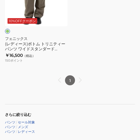
ス
イ
ボ
タ
ド
ト
ン
ス
ム
10%OFFクーポン
ダ
タ
ト
ー
ン
リ
フェニックス
ド
ダ
ニ
(レディース)ボトム トリニティー
POM25PA52KHAKI
ー
パンツ ワイドスタンダード
テ
POW25PA72KHAKI
￥16,500
ド
（税込）
ィ
150
ポイント
POW25PA72BLACK
ー
パ
ン
1
ツ
ワ
イ
ド
さらに絞り込む
ス
パンツ
/
セール対象
タ
パンツ
/
メンズ
パンツ
/
レディース
ン