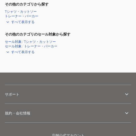
ダ
その他のカテゴリから探す
ー
Tシャツ・カットソー
ド
トレーナー・パーカー
POW25PA72KHAKI
すべて表示する
その他のカテゴリのセール対象から探す
セール対象
/
Tシャツ・カットソー
セール対象
/
トレーナー・パーカー
すべて表示する
サポート
規約・会社情報
店舗公式アカウント