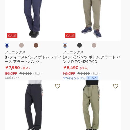
ィ
ズ)
ー
パ
ス)
ン
パ
ツ
ベ
カ
ブ
ベ
カ
ン
ボ
ー
ラ
ー
ー
キ
ッ
ジ
ツ
ト
キ
SALE
SALE
ク
ュ
ボ
ム
ト
ア
フェニックス
フェニックス
ム
ラ
(レディース)パンツ ボトム レディ
(メンズ)パンツ ボトム アラート パ
ース アラートパンツ
ンツ R POM24PA10
レ
ー
POW24PA30
￥7,980
￥8,490
（税込）
（税込）
デ
ト
19%OFF
￥9,900
14%OFF
￥9,900
（税込）
（税込）
ィ
パ
72
ポイント
UP
385
ポイント
(
5
%)
ー
ン
(メ
(メ
ス
ツ
ン
ン
ア
R
ズ)
ズ)
ラ
POM24PA10
ボ
ボ
ー
ト
ト
ト
ム
ム
カ
パ
ト
ト
ー