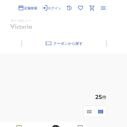
店舗検索
ログイン
サーフ&スノー
クーポン
25
件
(レ