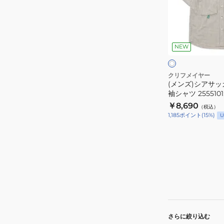
ア
サ
ッ
ア
カ
イ
NEW
ボ
ー
リ
チ
ー
ェ
クリフメイヤー
(メンズ)シアサッ
ッ
袖シャツ 2555101:
ク
￥8,690
（税込）
半
1,185
ポイント
(
15
%)
U
袖
シ
ャ
ツ
2555101:8:IVORY
さらに絞り込む