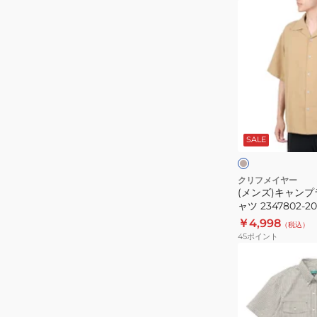
ラ
(メ
ッ
ン
ク
ズ)
ト
キ
ッ
ャ
プ
ン
2337805
プ
ベ
ラ
ー
ジ
SALE
ビ
ュ
ー
ッ
ル
グ
ト
クリフメイヤー
レ
(メンズ)キャン
刺
ー
ャツ 2347802-20
繍
￥4,998
（税込）
シ
45
ポイント
ャ
(メ
ツ
ン
2347802-
ズ)
20:BEIGE
シ