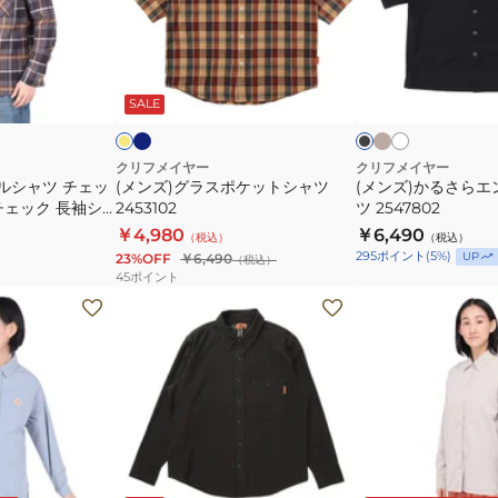
エ
ラ
る
ラ
ス
さ
チ
ポ
ら
ネ
サ
ホ
イ
ブ
ェ
イ
ン
ワ
ケ
エ
エ
ラ
ビ
ド
イ
ロ
ッ
ビ
SALE
ッ
ッ
ン
ー
ベ
ク
ト
ク
ー
ク
ト
ジ
ー
ジ
長
シ
ョ
クリフメイヤー
クリフメイヤー
ュ
ルシャツ チェッ
(メンズ)グラスポケットシャツ
(メンズ)かるさら
袖
ャ
イ
チェック 長袖シ
2453102
ツ 2547802
シ
ツ
シ
 CHARCOAL
￥4,980
￥6,490
（税込）
（税込）
ャ
2453102
ャ
295
ポイント
(
5
%)
UP
23%OFF
￥6,490
（税込）
ツ
ツ
45
ポイント
2413500
2547802
(メ
(レ
ン
デ
ズ)
ィ
ビ
ー
エ
ス)
ラ
長
長
袖
モ
グ
チ
ア
カ
リ
袖
シ
ャ
イ