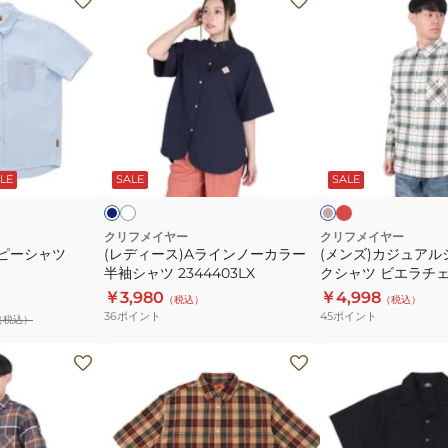
デ
ン
ィ
ズ)
ー
カ
ス)A
ジ
ラ
ュ
イ
ア
レ
ホ
ネ
キ
ッ
ワ
ン
ル
イ
ナ
ド
イ
ビ
リ
コ
LE
SALE
SALE
ノ
シ
ト
ー
ー
ャ
ル
グ
カ
ツ
クリフメイヤー
クリフメイヤー
レ
ッピーシャツ
(レディース)Aラインノーカラー
(メンズ)カジュアル
ラ
チ
ー
半袖シャツ 2344403LX
クシャツ ビエラチェ
ー
ェ
ャツ 2413500
￥3,980
￥4,998
（税込）
（税込）
半
ッ
36
ポイント
45
ポイント
（税込）
袖
ク
シ
シ
(メ
(メ
ャ
ャ
ン
ン
ツ
ツ
ズ)
ズ)
2344403LX
ビ
グ
か