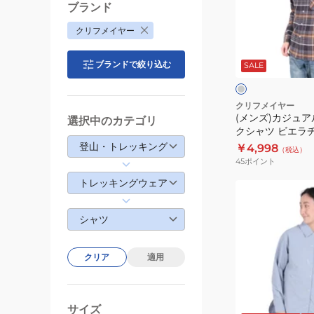
ジ
ブランド
ュ
クリフメイヤー
ア
チ
ル
ャ
ブランドで絞り込む
コ
SALE
シ
ー
ー
ャ
ル
グ
ツ
クリフメイヤー
レ
(メンズ)カジュア
チ
選択中のカテゴリ
ー
クシャツ ビエラ
ェ
ャツ 2413500:17
登山・トレッキング
￥4,998
（税込）
ッ
45
ポイント
ク
トレッキングウェア
シ
(レ
ャ
デ
シャツ
ツ
ィ
ビ
ー
エ
ス)
クリア
適用
ラ
長
チ
袖
グ
ベ
サ
ェ
リ
ー
シ
ッ
サイズ