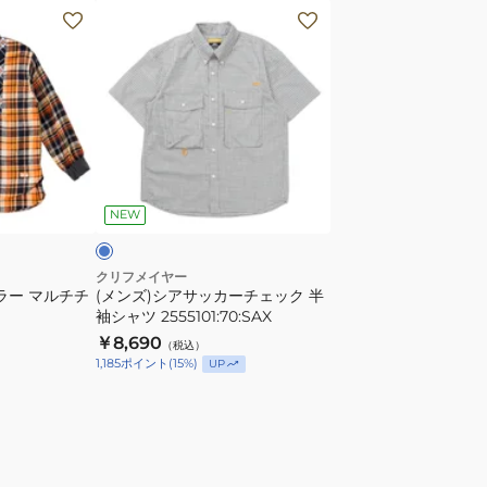
レ
(メ
ギ
ン
ュ
ズ)
ラ
シ
ー
ア
チ
サ
ェ
ッ
サ
ッ
カ
ッ
NEW
ク
ー
シ
チ
ャ
ェ
クリフメイヤー
ラー マルチチ
(メンズ)シアサッカーチェック 半
ツ
ッ
袖シャツ 2555101:70:SAX
2414419LX:22:CAMEL
ク
NGE
￥8,690
（税込）
速
半
1,185
ポイント
(
15
%)
UP
乾
袖
シ
ャ
ツ
2555101:70:SAX