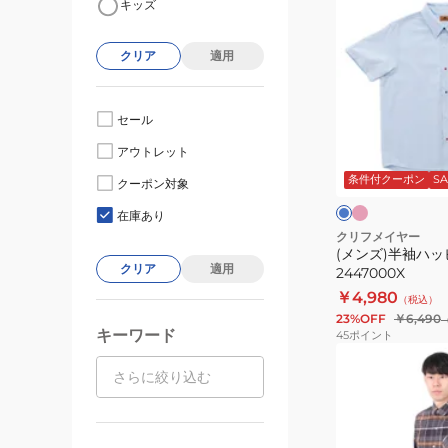
キッズ
ン
ズ)
クリア
適用
半
袖
ハ
セール
ッ
ピ
サ
アウトレット
ン
ピ
ッ
ク
ク
条件付クーポン
SA
ー
クーポン対象
ス
ー
シ
在庫あり
ャ
クリフメイヤー
(メンズ)半袖ハ
ツ
クリア
適用
2447000X
2447000X
￥4,980
（税込）
23%OFF
￥6,490
キーワード
45
ポイント
(メ
ン
ズ)
カ