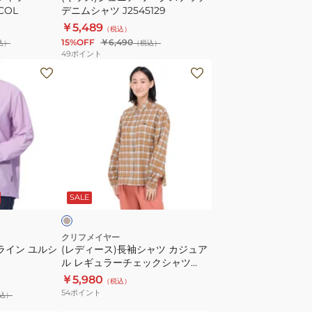
-COL
デニムシャツ J2545129
ッ
￥5,489
（税込）
チ
15%OFF
￥6,490
込）
（税込）
デ
49
ポイント
ニ
(レ
ム
デ
シ
ィ
ャ
ー
ツ
ス)
J2545129
長
袖
キ
シ
ャ
SALE
ャ
ツ
カ
クリフメイヤー
Aライン ユルシ
(レディース)長袖シャツ カジュア
ジ
ル レギュラーチェックシャツ
ュ
2414419LX:22:CAMEL 速乾
￥5,980
（税込）
ア
54
ポイント
込）
ル