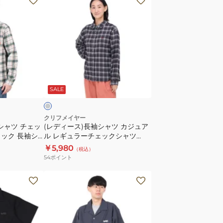
デ
ィ
ー
ス)
長
袖
チ
シ
ャ
SALE
ャ
ツ
カ
クリフメイヤー
シャツ チェッ
(レディース)長袖シャツ カジュア
ジ
ック 長袖シ
ル レギュラーチェックシャツ
ュ
2414419LX:17:CHARCOAL 速乾
￥5,980
（税込）
ア
54
ポイント
ル
レ
(メ
ギ
ン
ュ
ズ)
ラ
か