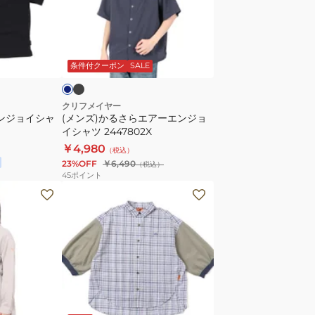
ー
る
チ
さ
ェ
ら
ブ
ネ
ッ
ラ
エ
イ
ッ
条件付クーポン
SALE
ク
ア
シ
ー
ャ
エ
クリフメイヤー
エンジョイシャ
(メンズ)かるさらエアーエンジョ
ツ
ン
イシャツ 2447802X
2414419LX:17:CHARCOAL
ジ
￥4,980
（税込）
速
ョ
23%OFF
￥6,490
（税込）
乾
イ
45
ポイント
シ
(レ
ャ
デ
ツ
ィ
2447802X
ー
ス)
涼
し
ネ
ラ
イ
げ
イ