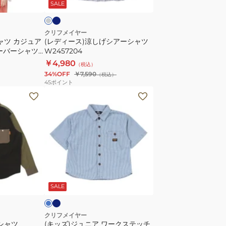
ビ
SALE
シ
ア
ー
クリフメイヤー
ャツ カジュア
(レディース)涼しげシアーシャツ
シ
ーバーシャツ
W2457204
ャ
￥4,980
（税込）
ツ
34%OFF
￥7,590
（税込）
W2457204
45
ポイント
(キ
ッ
ズ)
ジ
ュ
ニ
ア
ネ
ブ
イ
ワ
ル
ビ
SALE
ー
ク
ス
クリフメイヤー
シャツ
(キッズ)ジュニア ワークステッチ
テ