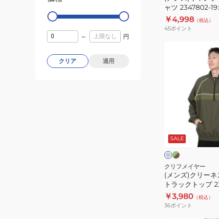
ャツ 2347802-19
繍
￥4,998
（税込）
シ
45
ポイント
ャ
～
円
ツ
(メ
2347802-
ン
クリア
適用
19:BLACK
ズ)
ク
リ
ー
ネ
グ
チ
リ
ス
ャ
ー
コ
SALE
ハ
ン
ー
ベ
ー
×
ル
ー
ブ
グ
ジ
フ
クリフメイヤー
ラ
レ
ュ
(メンズ)クリーネ
ジ
ウ
ー
トラックトップ 23
ン
ッ
￥3,980
（税込）
プ
36
ポイント
ト