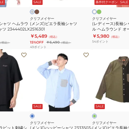
チ
ー
コ
ト
LE
SALE
条件付クーポン
SALE
ボ
シ
ャ
ャ
ン
ー
グ
リ
ャ
ツ
レ
ー
ー
ツ
カ
クリフメイヤー
クリフメイヤー
シャツ ヘムラウ
(メンズ)ビエラ長袖シャツ
(レディース)長袖シ
2516301
ジ
ツ 2344402LX
2516301
ル ヘムラウンド オ
ュ
2414429LX
￥5,489
￥5,980
（税込）
（税込）
ア
54
ポイント
15%OFF
￥6,490
（税込）
（税込）
ル
49
ポイント
ヘ
(メ
(メ
ム
ン
ン
ラ
ズ)
ズ)
ウ
ハ
ビ
ン
ッ
エ
ド
ピ
ラ
オ
ー
長
サ
オ
ー
シ
袖
ッ
リ
ク
ー
ー
SALE
SALE
バ
ャ
シ
ー
ブ
ー
ツ
ャ
シ
2333503-
ツ
クリフメイヤー
クリフメイヤー
プラビット刺繍シ
(メンズ)ハッピーシャツ 2333503-
(メンズ)ビエラ長袖
ャ
90:MULTI-
2516301:90:MULTI-