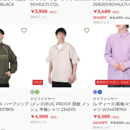
:BLACK
90:MULTI-COL
2516301:90:MULTI
ツ
COL
COL
￥3,998
￥5,489
（税込）
（税込）
2414429LX
36
ポイント
15%OFF
￥6,490
（税
49
ポイント
(メ
(レ
ン
デ
ズ)BUG
ィ
PROOF
ー
防
ス)
蚊
長
メ
袖
オ
サ
サ
パ
リ
ッ
ッ
A
ン
ー
ー
ク
ド
プ
メ
SALE
条件付クーポン
SALE
シ
ラ
ブ
ス
ル
ル
ュ
イ
半
ン
クリフメイヤー
クリフメイヤー
ス ハーフジップ
(メンズ)BUG PROOF 防蚊 メッ
(レディース)長袖 
袖
ユ
37805
シュ 半袖シャツ 2345115
ャツ W2447876X
シ
ル
￥4,998
￥6,589
（税込）
（税込）
ャ
シ
45
ポイント
24%OFF
￥8,690
（税
ツ
ャ
59
ポイント