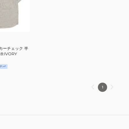
ツ
2415800L:45:ORA
カーチェック 半
8:IVORY
P
1