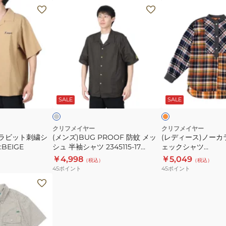
2345115
ツ
(メ
(レ
W2447876X
ン
デ
ズ)BUG
ィ
PROOF
ー
防
ス)
蚊
ノ
メ
ー
チ
オ
ッ
カ
ャ
レ
コ
ン
ク
SALE
SALE
シ
ラ
ジ
ス
ュ
ー
半
マ
クリフメイヤー
クリフメイヤー
プラビット刺繍シ
(メンズ)BUG PROOF 防蚊 メッ
(レディース)ノーカ
袖
ル
:BEIGE
シュ 半袖シャツ 2345115-17
ェックシャツ
シ
チ
CHARCOAL
2415800L:45:ORA
￥4,998
￥5,049
（税込）
（税込）
ャ
チ
45
ポイント
45
ポイント
ツ
ェ
2345115-
ッ
17
ク
CHARCOAL
シ
ャ