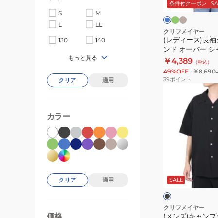
ー
ジ
ク
条件付クーポン
SA
ッ
ャ
ン
ュ
ス
ー
S
M
ク
ツ
ル
L
LL
長
グ
ヘ
クリフメイヤー
レ
(レディース)長袖
袖
130
140
ム
ー
ンド オーバー シャ
シ
ラ
もっと見る
￥4,389
（税込）
ャ
ウ
49%OFF
￥8,690
ツ
ン
39
ポイント
クリア
適用
2413500:17
ド
(メ
CHARCOAL
オ
ン
ー
ズ)
カラー
バ
キ
ー
ャ
シ
ン
ャ
プ
ブ
ツ
ラ
ラ
ッ
クリア
適用
SALE
2344402LX
ビ
ク
ス
ッ
ト
クリフメイヤー
価格
(メンズ)キャン
99000
0
刺