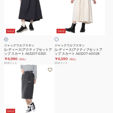
ィ
ィ
ー
ー
ス)
ス)
ア
ア
オ
ク
ク
フ
テ
テ
SALE
SALE
ホ
ワ
ィ
ィ
イ
ブ
ブ
ト
ジャックウルフスキン
ジャックウルフスキン
セ
セ
(レディース)アクティブセットア
(レディース)アクティブセットア
ップ スカート A63207-6350
ップ スカート A63207-A0028
ッ
ッ
￥6,980
￥6,590
（税込）
（税込）
ト
ト
63
ポイント
59
ポイント
ア
ア
(レ
ッ
ッ
デ
プ
プ
ィ
ス
ス
ー
カ
カ
ス)
ー
ー
ス
ベ
ト
ト
カ
A63207-
A63207-
ー
SALE