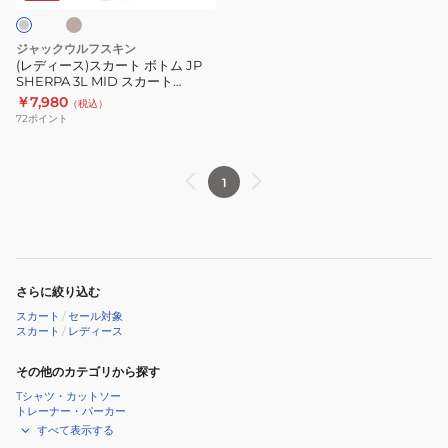
6350
A0028
ト
ボ
ジャックウルフスキン
ト
(レディース)スカート ボトム JP
SHERPA 3L MID スカート
ム
5029812
￥7,980
（税込）
JP
72
ポイント
SHERPA
3L
MID
1
ス
カ
ー
ト
さらに絞り込む
5029812
スカート
/
セール対象
スカート
/
レディース
その他のカテゴリから探す
Tシャツ・カットソー
トレーナー・パーカー
すべて表示する