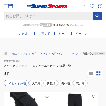
さらに絞り込む
カテゴリ
ブランド
セール
クーポン
登山・トレッキング
トレッキングウェア
スパッツ
商品一覧
絞り込み
おすすめ
順表示
スパッツ
/
ブランド
ロジャーエーガー
の商品一覧
3
件
おすすめ順
人気順
新着順
安い順
高い順
(メ
(メ
ン
ン