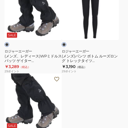
ズ、
ズ)
レ
パ
デ
ン
ィ
ツ
ブ
ー
ボ
ラ
ス)WP
ト
ッ
SALE
ク
ミ
ム
ド
ル
ロジャーエーガー
ロジャーエーガー
ル
ー
(メンズ、レディース)WPミドルス
(メンズ)パンツ ボトム ルーズロン
パッツ ゲイター
グ トレックタイツ
ス
ズ
RE23FHY5700016 BLK ブラック
RE26SUK5610019 BLK
￥3,289
￥3,190
（税込）
（税込）
パ
ロ
防水 登山用 雪国
29
ポイント
29
ポイント
ッ
ン
(メ
ツ
グ
ン
ゲ
ト
ズ、
イ
レ
レ
タ
ッ
デ
ー
ク
ィ
RE23FHY5700016
タ
ー
BLK
イ
ス)WP
SALE