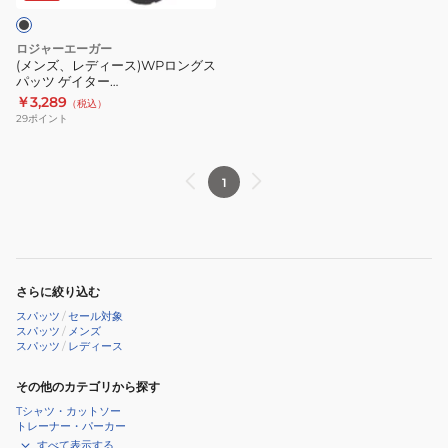
ブ
ツ
ロ
ラ
RE26SUK5610019
ン
ロジャーエーガー
ッ
BLK
グ
(メンズ、レディース)WPロングス
ク
パッツ ゲイター
ス
RE23FHY5700017 BLK ブラック
￥3,289
防
（税込）
パ
軽量 透湿防水 登山用 雪国
29
ポイント
水
ッ
登
ツ
山
ゲ
1
用
イ
雪
タ
国
ー
RE23FHY5700017
さらに絞り込む
BLK
スパッツ
/
セール対象
ブ
スパッツ
/
メンズ
スパッツ
/
レディース
ラ
ッ
その他のカテゴリから探す
ク
Tシャツ・カットソー
軽
トレーナー・パーカー
量
すべて表示する