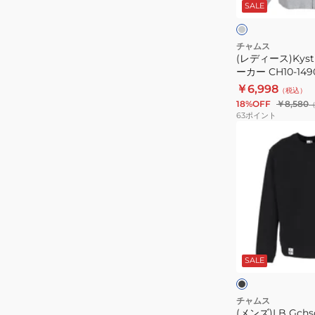
ー
SALE
デ
ッ
ク
ッ
プ
ド
パ
チャムス
プ
(レディース)Kys
ー
ーカー CH10-149
ル
カ
￥6,998
オ
（税込）
ー
18%OFF
￥8,580
ー
CH10-
63
ポイント
バ
1490-
(メ
ー
G005
ン
CH01-
ズ)LB
2297
Gchsosm
CrwTp
長
袖
ブ
ト
ラ
ッ
SALE
レ
ク
ー
ナ
チャムス
(メンズ)LB Gchs
ー