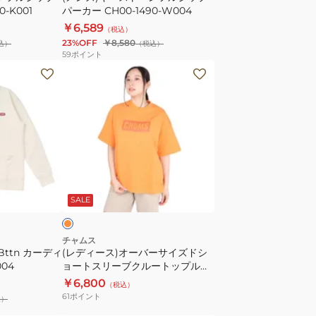
0-K001
パーカー CH00-1490-W004
デ
ッ
￥6,589
（税込）
ィ
プ
23%OFF
￥8,580
込）
（税込）
ガ
パ
59
ポイント
ン
ー
(レ
CH10-
カ
デ
1388
ー
ィ
CH00-
ー
1490-
ス)
W004
オ
ー
オ
バ
レ
SALE
ー
サ
イ
チャムス
Bttn カーディ
(レディース)オーバーサイズドシ
ズ
004
ョートスリーブクルートップルー
ド
プパイル CH10-1446-D001
￥6,800
（税込）
シ
61
ポイント
込）
ョ