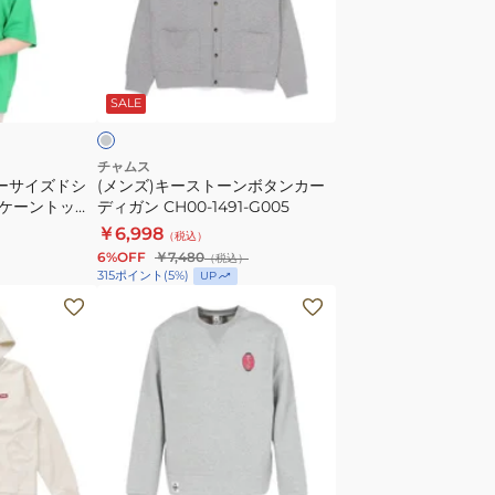
ー
1446-
ル
ス
D001
ー
ト
グ
プ
ー
レ
パ
SALE
ン
イ
ボ
ル
タ
チャムス
CH20-
バーサイズドシ
(メンズ)キーストーンボタンカー
ン
ケーントップ
1079-
ディガン CH00-1491-G005
カ
447-M001
Y001
￥6,998
（税込）
ー
6%OFF
￥7,480
（税込）
デ
315
ポイント
(
5
%)
UP
ィ
(メ
ガ
ン
ン
ズ)LB
CH00-
Gchsosm
1491-
CrwTp
G005
長
袖
グ
ト
レ