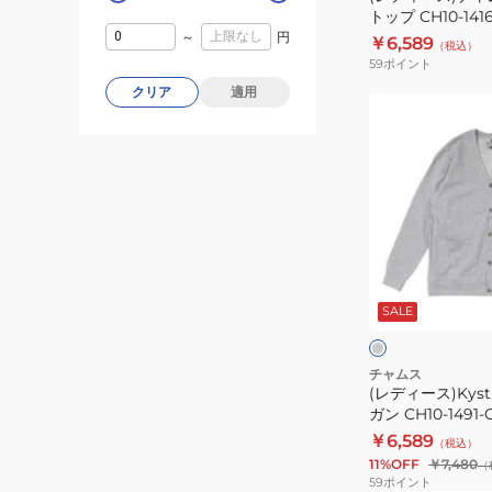
ビ
トップ CH10-1416
シ
ル
ー
～
円
￥6,589
（税込）
ャ
ー
59
ポイント
ツ
ト
クリア
適用
CH10-
ッ
(レ
1493-
プ
デ
K001
CH10-
ィ
ブ
1416-
ー
ラ
C091
ス)Kystn
ッ
Bttn
ク
カ
グ
重
ー
レ
ー
ね
SALE
デ
ク
着
ィ
セ
ガ
チャムス
ッ
(レディース)Kyst
ン
ガン CH10-1491-
ト
CH10-
￥6,589
（税込）
1491-
11%OFF
￥7,480
（
G005
59
ポイント