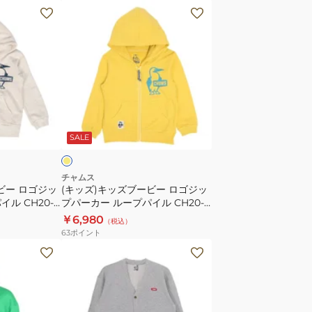
ー
(キ
ト
ッ
ス
ズ)
リ
キ
ー
ッ
ブ
ズ
ク
ブ
イ
ル
ー
エ
SALE
ー
ビ
ト
ー
ッ
ロ
チャムス
ビー ロゴジッ
(キッズ)キッズブービー ロゴジッ
プ
ゴ
ル CH20-
プパーカー ループパイル CH20-
ル
ジ
1079-Y001
￥6,980
（税込）
ー
ッ
63
ポイント
プ
プ
(メ
パ
パ
ン
イ
ー
ズ)
ル
カ
キ
CH10-
ー