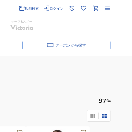
店舗検索
ログイン
サーフ&スノー
クーポン
97
件
(レ