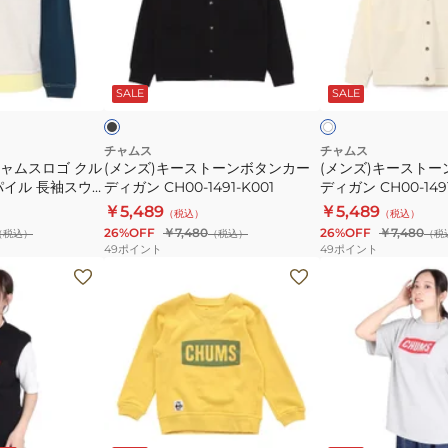
ョ
CH20-
ー
ー
ー
1071-
ス
ス
ト
G050
ト
ト
ブ
ア
ス
ー
ー
ラ
イ
ッ
ー
SALE
SALE
ボ
リ
ン
ン
ー
リ
ー
ボ
ボ
×
ー
ー
ホ
ブ
タ
タ
チャムス
チャムス
ワ
チャムスロゴ クル
(メンズ)キーストーンボタンカー
(メンズ)キースト
ポ
ン
ン
イ
パイル 長袖スウ
ディガン CH00-1491-K001
ディガン CH00-149
ケ
ト
カ
カ
-C103
￥5,489
￥5,489
（税込）
（税込）
ッ
ー
ー
26%OFF
￥7,480
26%OFF
￥7,480
（税込）
（税込）
（税
ト
デ
デ
49
ポイント
49
ポイント
ク
ィ
ィ
(キ
(レ
ル
ガ
ガ
ッ
デ
ー
ン
ン
ズ)
ィ
ト
CH00-
CH00-
キ
ー
ッ
1491-
1491-
ッ
ス)
プ
K001
W004
ズ
オ
CH10-
チ
ー
グ
イ
チ
1492-
レ
ャ
バ
エ
ャ