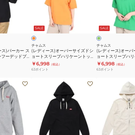
ス)
ス)
ル
ル
オ
オ
ー
ー
ー
ー
オ
グ
プ
プ
バ
バ
レ
リ
パ
パ
ン
ー
ー
SALE
SALE
ー
ー
ン
イ
イ
サ
サ
ル
ル
イ
イ
チャムス
チャムス
CH20-
CH20-
ス)パーカー ス
(レディース)オーバーサイズドシ
(レディース)オー
ズ
ズ
ーフーデッドプル
1079-
ョートスリーブハリケーントップ
1079-
ョートスリーブハリ
ド
ド
297
ループパイル CH10-1447-D001
ループパイル CH10-1
N001
￥6,998
W003
￥6,998
（税込）
（税込）
シ
シ
63
ポイント
63
ポイント
ョ
ョ
ー
ー
(レ
(レ
ト
ト
デ
デ
ス
ス
ィ
ィ
リ
リ
ー
ー
ー
ー
ス)Kystn
ス)Kystn
ブ
ブ
フ
フ
ハ
ハ
ル
ル
ブ
ア
リ
リ
ジ
ジ
ラ
イ