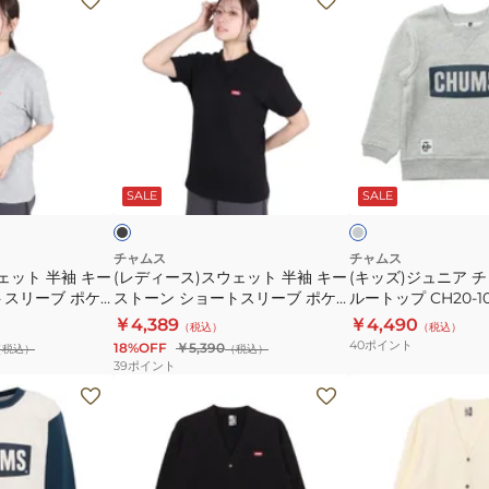
デ
ッ
ィ
ズ)
ー
ジ
ス)
ュ
ス
ニ
ウ
ア
ブ
チ
ェ
チ
ラ
ャ
ッ
コ
ー
SALE
SALE
ッ
ャ
ー
ト
ム
ル
グ
半
ス
チャムス
チャムス
レ
ェット 半袖 キー
(レディース)スウェット 半袖 キー
(キッズ)ジュニア 
袖
ロ
ー
トスリーブ ポケ
ストーン ショートスリーブ ポケ
ルートップ CH20-10
キ
ゴ
H10-1492-
ット クルートップ CH10-1492-
￥4,389
￥4,490
（税込）
（税込）
ー
ク
K001 ブラック
40
ポイント
18%OFF
￥5,390
（税込）
（税込）
ス
ル
39
ポイント
ト
ー
(メ
(メ
ー
ト
ン
ン
ン
ッ
ズ)
ズ)
シ
プ
キ
キ