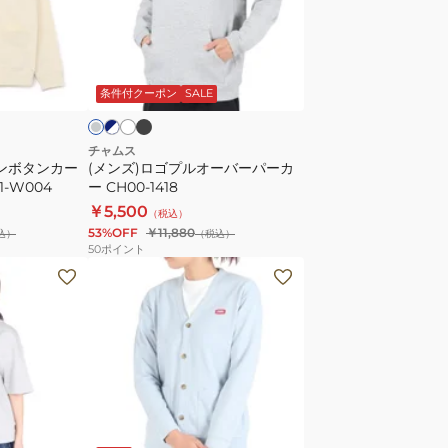
ー
ゴ
ン
プ
レ
ル
ブ
ネ
ア
グ
イ
ラ
イ
イ
オ
レ
ッ
ビ
ボ
条件付クーポン
SALE
ヤ
ー
ク
リ
ー
バ
ド
ー
チャムス
ーンボタンカー
(メンズ)ロゴプルオーバーパーカ
T
パ
1-W004
ー CH00-1418
シ
ー
￥5,500
（税込）
ャ
カ
53%OFF
￥11,880
込）
（税込）
ツ
ー
50
ポイント
CH10-
CH00-
(レ
1493-
1418
デ
G005
ィ
グ
ー
レ
ス)
ー
カ
重
ー
ブ
ラ
ね
ラ
デ
イ