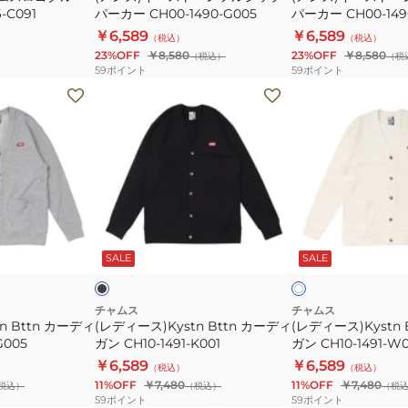
-C091
パーカー CH00-1490-G005
パーカー CH00-149
CH20-
ル
ッ
ッ
￥6,589
￥6,589
（税込）
（税込）
1077-
ー
プ
プ
23%OFF
￥8,580
23%OFF
￥8,580
（税込）
（税
Y001
プ
パ
パ
59
ポイント
59
ポイント
パ
ー
ー
(レ
(レ
イ
カ
カ
デ
デ
ル
ー
ー
ィ
ィ
CH10-
CH00-
CH00-
ー
ー
1446
1490-
1490-
ス)Kystn
ス)Kystn
G005
K001
Bttn
Bttn
カ
カ
ブ
ア
ー
ー
ラ
イ
ッ
ン
SALE
SALE
ボ
デ
デ
ジ
リ
ィ
ィ
ー
ガ
ガ
チャムス
チャムス
n Bttn カーディ
(レディース)Kystn Bttn カーディ
(レディース)Kystn 
ン
ン
G005
ガン CH10-1491-K001
ガン CH10-1491-W
CH10-
CH10-
￥6,589
￥6,589
（税込）
（税込）
1491-
1491-
11%OFF
￥7,480
11%OFF
￥7,480
税込）
（税込）
（税
K001
W004
59
ポイント
59
ポイント