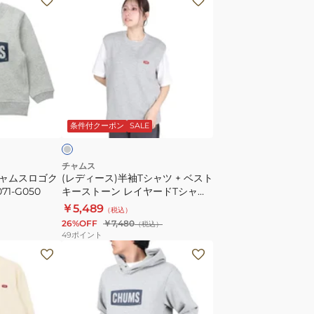
デ
ィ
ー
ス)
半
袖
グ
T
レ
条件付クーポン
SALE
シ
ャ
ツ
チャムス
チャムスロゴク
(レディース)半袖Tシャツ + ベスト
+
71-G050
キーストーン レイヤードTシャツ
ベ
CH10-1493-G005 グレー 重ね着
￥5,489
（税込）
ス
セット
26%OFF
￥7,480
（税込）
ト
49
ポイント
キ
(メ
ー
ン
ス
ズ)
ト
ロ