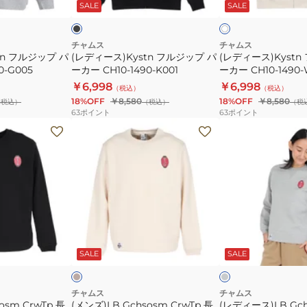
ッ
ー
SALE
SALE
ボ
ケ
ケ
ッ
ッ
リ
ー
ー
プ
プ
ー
ン
ン
パ
パ
チャムス
チャムス
tn フルジップ パ
ト
(レディース)Kystn フルジップ パ
ト
(レディース)Kystn
ー
ー
0-G005
ーカー CH10-1490-K001
ーカー CH10-1490
ッ
ッ
カ
カ
￥6,998
￥6,998
プ
（税込）
プ
（税込）
ー
ー
18%OFF
￥8,580
18%OFF
￥8,580
（税込）
（税込）
（税
ル
ル
CH10-
CH10-
63
ポイント
63
ポイント
ー
ー
1490-
1490-
(メ
(レ
プ
プ
K001
W004
ン
デ
パ
パ
ズ)LB
ィ
イ
イ
Gchsosm
ー
ル
ル
CrwTp
ス)LB
CH10-
CH10-
長
Gchsosm
1447-
1447-
袖
CrwTp
キ
グ
D001
M001
ト
長
ナ
レ
リ
ー
ッ
SALE
SALE
レ
袖
ク
ー
ト
ナ
レ
チャムス
チャムス
osm CrwTp 長
(メンズ)LB Gchsosm CrwTp 長
(レディース)LB Gc
ー
ー