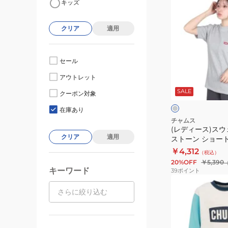
キッズ
デ
ィ
クリア
適用
ー
ス)
ス
セール
ウ
グ
アウトレット
ェ
レ
ー
SALE
ッ
クーポン対象
ク
ト
在庫あり
半
チャムス
(レディース)スウ
袖
クリア
適用
ストーン ショー
キ
ット クルートップ C
￥4,312
（税込）
ー
G005 グレー
20%OFF
￥5,390
ス
キーワード
39
ポイント
ト
(キ
ー
ッ
ン
ズ)
シ
キ