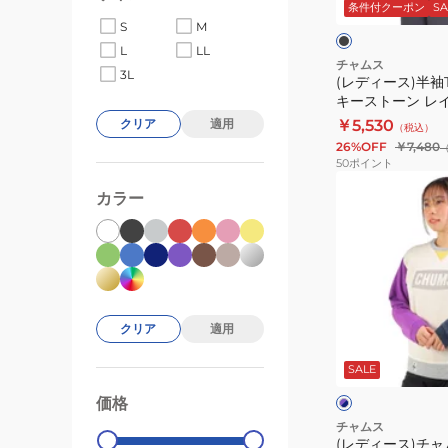
ッ
G005
条件付クーポン
SA
ル
シ
ク
ー
S
M
グ
長
ャ
L
LL
レ
袖
ツ
チャムス
3L
ー
(レディース)半袖
ス
+
キーストーン レ
ウ
ベ
CH10-1493-K
￥5,530
クリア
適用
（税込）
ェ
ス
セット
26%OFF
￥7,480
ッ
ト
50
ポイント
ト
キ
(レ
カラー
CH20-
ー
デ
1077-
ス
ィ
C103
ト
ー
ー
ス)
ン
チ
レ
ャ
クリア
適用
パ
イ
ム
ー
SALE
プ
ヤ
ス
ル
ー
ロ
価格
99000
0
×
ド
ネ
ゴ
チャムス
イ
(レディース)チ
T
ク