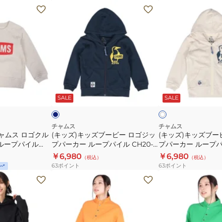
(キ
(キ
ッ
ッ
ズ)
ズ)
キ
キ
ッ
ッ
ズ
ズ
ブ
ブ
ネ
オ
ー
ー
イ
フ
ビ
ロ
SALE
SALE
ホ
ビ
ビ
ー
ワ
ー
ー
イ
ト
ロ
ロ
チャムス
チャムス
ャムス ロゴクル
(キッズ)キッズブービー ロゴジッ
(キッズ)キッズブー
ゴ
ゴ
 ループパイル
プパーカー ループパイル CH20-
プパーカー ループパイ
ジ
ジ
1079-N001
1079-W003
￥6,980
￥6,980
（税込）
（税込）
ッ
ッ
63
ポイント
63
ポイント
プ
プ
(レ
(レ
パ
パ
デ
デ
ー
ー
ィ
ィ
カ
カ
ー
ー
ー
ー