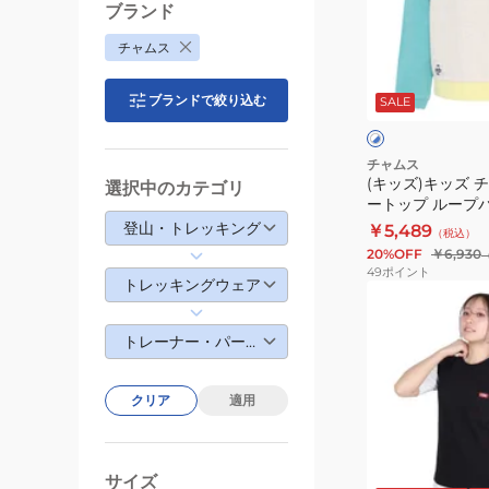
ョ
ッ
ブランド
ー
ズ
チャムス
ト
チ
ホ
ス
ャ
ワ
ブランドで絞り込む
SALE
イ
リ
ム
ク
ト
ー
ス
×
ブ
ブ
ロ
チャムス
ル
(キッズ)キッズ 
ポ
ゴ
選択中のカテゴリ
ー
ートップ ループ
ケ
ク
ェット CH20-1077
登山・トレッキング
￥5,489
（税込）
ッ
ル
20%OFF
￥6,930
ト
ー
49
ポイント
トレッキングウェア
ク
ト
(レ
ル
ッ
デ
トレーナー・パーカー
ー
プ
ィ
ト
ル
ー
ッ
ー
ス)
クリア
適用
プ
プ
半
CH10-
パ
袖
ブ
1492-
イ
T
ラ
サイズ