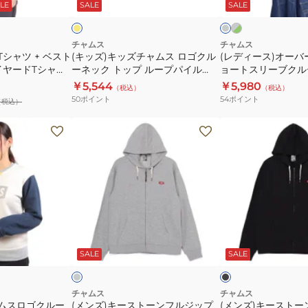
ー
ロ
コ
ト
K001
LE
SALE
SALE
ム
ー
ン
×
ー
ブ
ブ
ス
サ
グ
ル
ル
リ
ラ
グ
ー
ロ
イ
チャムス
チャムス
ー
レ
ッ
Tシャツ + ベスト
(キッズ)キッズチャムス ロゴクル
(レディース)オー
ゴ
ズ
ン
ー
イヤードTシャツ
ーネック トップ ループパイル
ョートスリーブクル
ク
ク
ド
001 ブラック 重ね着
CH20-1077-Y001
プパイル CH10-144
￥5,544
￥5,980
（税込）
（税込）
ル
シ
50
ポイント
54
ポイント
（税込）
ー
ョ
ネ
ー
(メ
(メ
ッ
ト
ン
ン
ク
ス
ズ)
ズ)
ト
リ
キ
キ
ッ
ー
ー
ー
プ
ブ
ス
ス
ル
ク
ト
ト
グ
ブ
ー
ル
ー
ー
レ
ラ
ー
ッ
SALE
SALE
ボ
プ
ー
ン
ン
ク
リ
パ
ト
フ
フ
ー
イ
ッ
ル
ル
チャムス
チャムス
ャムスロゴクルー
(メンズ)キーストーンフルジップ
(メンズ)キースト
ル
プ
ジ
ジ