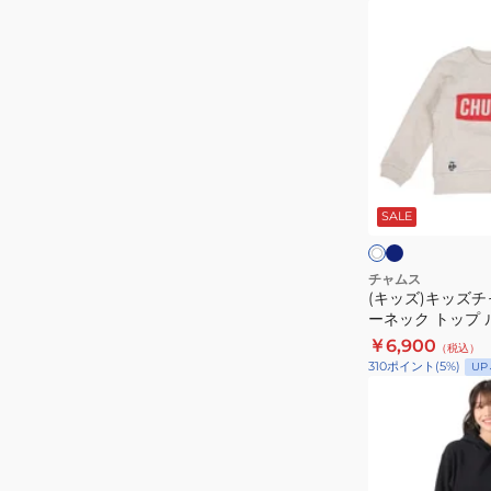
(キ
ッ
ズ)
キ
ッ
ズ
チ
ネ
オ
イ
ャ
フ
ビ
SALE
ホ
ム
ー
ー
ワ
ス
イ
ト
ロ
チャムス
(キッズ)キッズチ
ゴ
ーネック トップ
ク
CH20-1077
￥6,900
（税込）
ル
310
ポイント
(
5
%)
UP
ー
(メ
ネ
ン
ッ
ズ、
ク
レ
ト