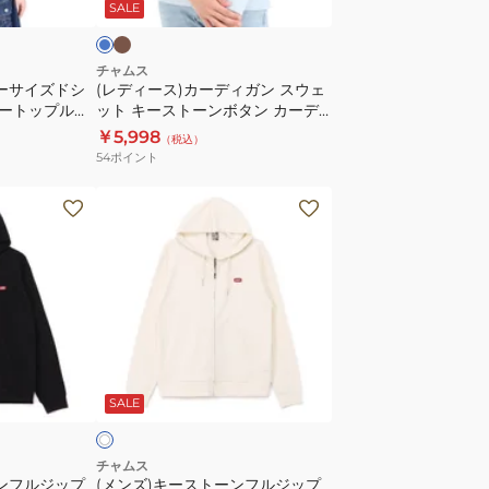
ウ
着
SALE
ィ
セ
ガ
ッ
ン
チャムス
ト
バーサイズドシ
(レディース)カーディガン スウェ
ス
ートップルー
ット キーストーンボタン カーデ
ウ
6
ィガン CH10-1388
￥5,998
（税込）
ェ
54
ポイント
ッ
ト
(メ
キ
ン
ー
ズ)
ス
キ
ト
ー
ー
ス
ン
ト
ア
ボ
ー
イ
SALE
タ
ン
ン
フ
カ
ル
チャムス
ーンフルジップ
(メンズ)キーストーンフルジップ
ー
ジ