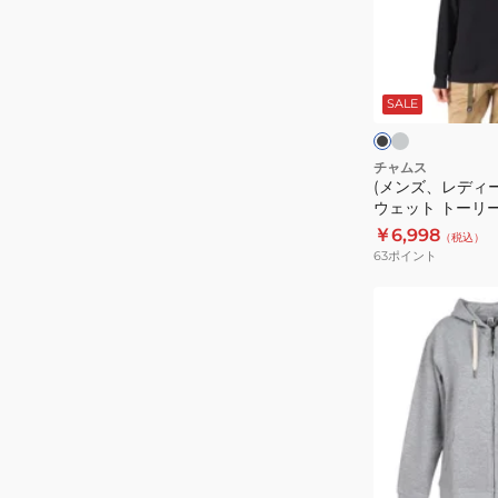
デ
ッ
ィ
プ
ー
グ
ブ
ル
レ
ス)
ラ
ー
ー
ッ
SALE
パ
ク
ジ
プ
ー
パ
カ
チャムス
イ
(メンズ、レディー
ー
ル
ウェット トーリ
ス
オーバー CH01-2
CH20-
￥6,998
（税込）
ウ
63
ポイント
1077
ェ
ッ
(レ
ト
デ
ト
ィ
ー
ー
リ
ス)Kystn
ー
フ
フ
ル
グ
ー
ジ
レ