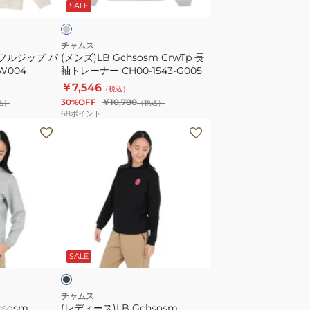
SALE
レ
ー
ナ
チャムス
 フルジップ パ
(メンズ)LB Gchsosm CrwTp 長
ー
-W004
袖トレーナー CH00-1543-G005
CH00-
￥7,546
（税込）
1543-
30%OFF
￥10,780
込）
（税込）
G005
68
ポイント
(レ
デ
ィ
ー
ス)LB
Gchsosm
CrwTp
ブ
長
ラ
SALE
袖
ト
レ
チャムス
hsosm
(レディース)LB Gchsosm
ー