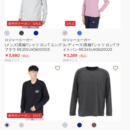
ー
袖
ス)
ロ
T
長
ブ
ブ
ブ
ピ
ン
シ
袖
ル
ル
ン
グ
ー
ー
ャ
T
ク
条件付クーポン
SALE
SALE
グ
ス
ツ
シ
リ
ロ
ャ
ロジャーエーガー
ロジャーエーガー
ー
ン
ツ
(メンズ)長袖Tシャツ ロンT ユング
(レディース)長袖Tシャツ ロンT ラ
ブ
フラウ RE25SUK5610003
イトバン RE24SUK5620023
T
ロ
￥3,980
￥3,289
テ
（税込）
（税込）
ユ
ン
36
ポイント
29
ポイント
ィ
ン
T
(メ
(メ
ー
グ
ラ
ン
ン
RE24SUK5610009
フ
イ
ズ)
ズ)
ラ
ト
長
長
ウ
バ
袖
袖
RE25SUK5610003
ン
T
ロ
グ
ダ
カ
チ
RE24SUK5620023
シ
ン
ー
ー
ャ
ク
キ
ャ
T
コ
条件付クーポン
SALE
ブ
ー
ツ
AURO
ル
ル
ロ
TECH
ー