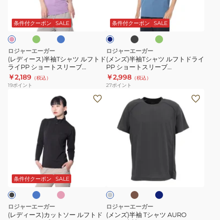
ミ
ブ
ブ
ミ
ネ
シ
袖
シ
ル
ラ
ン
イ
ャ
ー
ッ
ト
T
ャ
ビ
条件付クーポン
SALE
条件付クーポン
SALE
ク
ツ
ー
シ
ツ
RE26SCD5620031
ャ
ル
ロジャーエーガー
ロジャーエーガー
ツ
フ
(レディース)半袖Tシャツ ルフトド
(メンズ)半袖Tシャツ ルフトドライ
ライPP ショートスリーブ
PP ショートスリーブ
ル
ト
RE24SUK5620005
RE24SUK5610002
￥2,189
￥2,998
（税込）
（税込）
フ
ド
19
ポイント
27
ポイント
ト
ラ
(レ
(メ
ド
イ
デ
ン
ラ
PP
ィ
ズ)
イ
シ
ー
半
PP
ョ
ス)
袖
シ
ー
カ
T
ブ
ピ
カ
ダ
チ
ョ
ト
ッ
シ
ン
ー
ー
ャ
ー
ス
ク
キ
ク
ト
ャ
コ
条件付クーポン
SALE
ブ
ト
リ
ー
ソ
ツ
ル
ル
ス
ー
ー
AURO
ー
グ
ロジャーエーガー
ロジャーエーガー
リ
ブ
レ
ル
TECH
(レディース)カットソー ルフトド
(メンズ)半袖 Tシャツ AURO