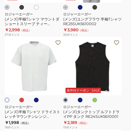
グ
ク
ト
ツ
ホ
ツ
ウ
レ
RE26SCD5610022
ル
マ
半
ー
ロジャーエーガー
ロジャーエーガー
ン
ウ
袖
(メンズ)半袖Tシャツ マウントダ
(メンズ)ユングフラウ 半袖Tシャツ
T
ショートスリーブ ティー
RE25SUK5610002
ン
T
RE24SUK5610007
￥2,998
￥3,980
シ
（税込）
（税込）
ト
シ
27
ポイント
36
ポイント
ャ
ダ
ャ
(メ
(メ
ツ
シ
ツ
ン
ン
RE26SCD5610023
ョ
RE25SUK5610002
ズ)
ズ)
ー
半
タ
ト
袖
ン
ス
T
ク
ス
ダ
ブ
ミ
ブ
リ
シ
ト
ー
ル
ン
ラ
ー
ク
ー
ト
ャ
ッ
ッ
条件付クーポン
SALE
ブ
グ
ブ
ク
ツ
プ
レ
テ
ド
ル
ー
ロジャーエーガー
ロジャーエーガー
ィ
ラ
フ
(メンズ)半袖 Tシャツ ドライスト
(メンズ)タンクトップ ルフトドラ
ー
レッチマウンテンレンジ
イPP タンク RE24SUK5610001
イ
ト
RE26SCD5610024
￥1,998
￥2,189
RE24SUK5610007
（税込）
（税込）
ス
ド
18
ポイント
19
ポイント