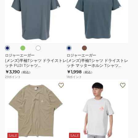
ズ)
ズ)
半
半
袖
袖
T
T
オ
カ
オ
ダ
シ
シ
ー
フ
ー
キ
ャ
ャ
ホ
ク
ワ
ブ
ツ
ツ
ル
ド
ド
ー
ロジャーエーガー
ロジャーエーガー
ラ
ラ
(メンズ)半袖Tシャツ ドライストレ
(メンズ)半袖Tシャツ ドライストレ
ッチ FUJI Tシャツ
ッチ マッターホルン Tシャツ
イ
イ
RE26SCD5610022
RE26SCD5610023
￥3,190
￥1,998
（税込）
（税込）
ス
ス
29
ポイント
18
ポイント
ト
ト
(メ
(メ
レ
レ
ン
ン
ッ
ッ
ズ)
ズ)
チ
チ
半
ユ
FUJI
マ
袖
ン
T
ッ
T
グ
ブ
ブ
ブ
ホ
キ
シ
タ
シ
フ
ル
ラ
ワ
ナ
ャ
ー
ー
ッ
ャ
ラ
イ
リ
SALE
SALE