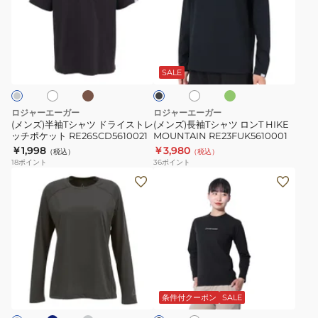
半
長
グ
袖
袖
ロ
T
T
カ
オ
オ
ホ
ブ
ン
シ
シ
ー
リ
ワ
ラ
グ
キ
ー
ャ
ャ
イ
ッ
SALE
ブ
ト
ス
ク
ツ
ツ
リ
ド
ロ
ロジャーエーガー
ロジャーエーガー
ー
ラ
ン
(メンズ)半袖Tシャツ ドライストレ
(メンズ)長袖Tシャツ ロンT HIKE
ブ
ッチポケット RE26SCD5610021
MOUNTAIN RE23FUK5610001
イ
T
￥1,998
￥3,980
T
（税込）
（税込）
ス
HIKE
18
ポイント
36
ポイント
シ
ト
MOUNTAIN
(レ
(レ
ャ
レ
RE23FUK5610001
デ
デ
ツ
ッ
ィ
ィ
RE24FUK5620007
チ
ー
ー
ポ
ス)
ス)
ケ
ロ
長
ダ
ラ
ホ
ブ
ッ
ン
袖
イ
ワ
ラ
ト
ト
T
T
イ
ッ
条件付クーポン
SALE
グ
ト
RE26SCD5610021
ク
AURO
シ