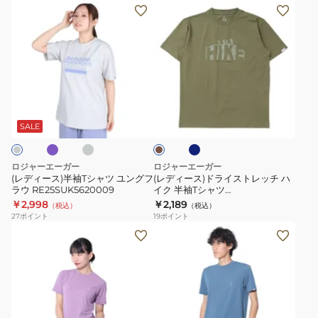
ト
ラ
(レ
(レ
レ
イ
デ
デ
ッ
PP
ィ
ィ
チ
タ
ー
ー
マ
ン
ス)
ス)
ウ
ク
半
ド
ラ
チ
ダ
カ
ン
RE24SUK5610001
袖
ラ
ャ
ー
ー
テ
コ
ク
T
イ
キ
SALE
ー
ブ
ン
シ
ス
ル
レ
ャ
ト
ー
ロジャーエーガー
ロジャーエーガー
ン
ツ
レ
(レディース)半袖Tシャツ ユングフ
(レディース)ドライストレッチ ハ
ジ
ラウ RE25SUK5620009
イク 半袖Tシャツ
ユ
ッ
RE26SCD5620031
￥2,998
￥2,189
RE26SCD5610024
（税込）
（税込）
ン
チ
27
ポイント
19
ポイント
グ
ハ
(レ
(メ
フ
イ
デ
ン
ラ
ク
ィ
ズ)
ウ
半
ー
半
RE25SUK5620009
袖
ス)
袖
T
半
T