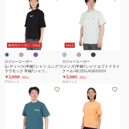
ィ
イ
ト
デ
ン
ー
カ
ダ
ィ
ズ)
RE24SUK5620023
ー
シ
ー
半
シ
ョ
ス)
袖
ョ
ー
半
T
キ
ラ
サ
ブ
キ
ー
ト
袖
シ
イ
ン
ラ
ナ
ト
ス
ラ
ド
ッ
T
ャ
リ
条件付クーポン
SALE
SALE
ッ
ベ
ク
ス
リ
シ
ツ
ー
リ
ー
ャ
ル
ジ
ロジャーエーガー
ロジャーエーガー
ュ
ー
ブ
ツ
フ
(レディース)半袖Tシャツ ユングフ
(メンズ)半袖Tシャツ ルフトドライ
ブ
テ
ラウモック 半袖Tシャツ
クール RE25SUK5610001
ユ
ト
RE25SUK5620010
￥2,998
￥3,980
テ
ィ
（税込）
（税込）
ン
ド
27
ポイント
36
ポイント
ィ
ー
グ
ラ
(メ
(レ
ー
RE24SUK5620010
フ
イ
ン
デ
RE24SUK5620011
ラ
ク
ズ)
ィ
ウ
ー
半
ー
モ
ル
袖
ス)
ッ
RE25SUK5610001
T
半
ブ
サ
ブ
チ
ホ
オ
ク
シ
袖