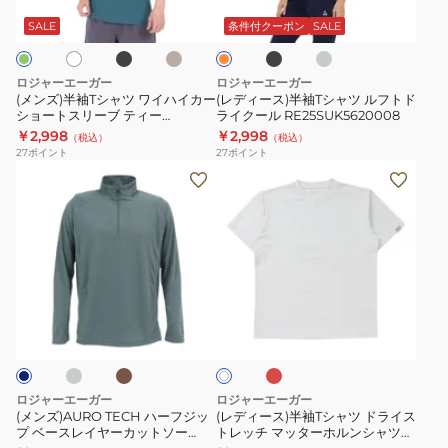
ラ
ン
ラ
ャ
レ
半
ッ
ド
ッ
コ
ャ
T
ン
SALE
条件付クーポン
SALE
ク
ベ
ク
ー
袖
ジ
ツ
シ
ー
ル
T
ワ
ャ
ジ
グ
ロジャーエーガー
ロジャーエーガー
ュ
レ
シ
イ
ツ
(メンズ)半袖Tシャツ ワイハイカー
(レディース)半袖Tシャツ ルフトド
ー
ャ
ショートスリーブ ティー
ライクール RE25SUK5620008
ハ
ル
RE24SUK5610008
￥2,998
￥2,998
ツ
（税込）
（税込）
イ
フ
27
ポイント
27
ポイント
RE25SUK5620010
カ
ト
(メ
(レ
ー
ド
ン
デ
シ
ラ
ズ)AURO
ィ
ョ
イ
TECH
ー
ー
ク
ハ
ス)
ト
ー
ー
半
チ
カ
ス
オ
ス
ル
フ
袖
ー
カ
フ
リ
RE25SUK5620008
キ
ー
ジ
T
ホ
レ
ー
ワ
ッ
シ
ッ
イ
ブ
プ
ャ
ト
ト
ロジャーエーガー
ロジャーエーガー
テ
ベ
ツ
(メンズ)AURO TECH ハーフジッ
(レディース)半袖Tシャツ ドライス
ィ
プ ベースレイヤーカットソー
トレッチ マッターホルンシャツ
ー
ド