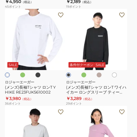
RE26SES5610003
RE26SCD5620032
￥4,950
￥2,189
ー
（税込）
（税込）
ス
ラ
45
ポイント
19
ポイント
RE24SUK5610008
レ
イ
(メ
(メ
イ
ス
ン
ン
ヤ
ト
ズ)
ズ)
ー
レ
長
長
カ
ッ
袖
袖
ッ
チ
T
T
オ
ブ
グ
サ
ホ
ブ
ト
マ
シ
シ
ラ
リ
ン
ワ
ラ
ソ
ッ
ッ
ー
ド
ャ
ャ
イ
ッ
SALE
条件付クーポン
SALE
ク
ン
ベ
ト
ー
タ
ク
ツ
ツ
ー
RE26SES5610003
ー
ロ
ロ
ジ
ロジャーエーガー
ロジャーエーガー
ュ
ホ
ン
ン
(メンズ)長袖Tシャツ ロンT Y
(メンズ)長袖Tシャツ ロンT ワイハ
ル
HIKE RE23FUK5610002
イカー ロングスリーブ ティー
T
T
RE24SUK5610009
￥3,980
￥3,289
ン
（税込）
（税込）
Y
ワ
36
ポイント
29
ポイント
シ
HIKE
イ
(メ
(レ
ャ
RE23FUK5610002
ハ
ン
デ
ツ
イ
ズ)
ィ
RE26SCD5620032
カ
長
ー