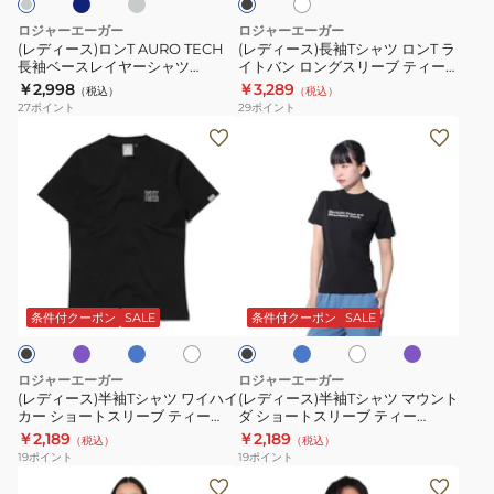
TECH
ャ
ロジャーエーガー
ロジャーエーガー
長
ツ
(レディース)ロンT AURO TECH
(レディース)長袖Tシャツ ロンT ラ
長袖ベースレイヤーシャツ
イトバン ロングスリーブ ティー
袖
ロ
RE26SES5620001
RE24SUK5620023
￥2,998
￥3,289
（税込）
（税込）
ベ
ン
27
ポイント
29
ポイント
ー
T
(レ
(レ
ス
ラ
デ
デ
レ
イ
ィ
ィ
イ
ト
ー
ー
ヤ
バ
ス)
ス)
ー
ン
半
半
ラ
ブ
ブ
ラ
ホ
ホ
ブ
シ
ロ
袖
袖
ル
ル
ベ
ワ
ワ
ラ
ャ
ン
ー
ー
ン
T
T
イ
イ
ッ
条件付クーポン
SALE
条件付クーポン
SALE
ダ
ト
ト
ツ
グ
ク
シ
シ
ー
RE26SES5620001
ス
ャ
ャ
ロジャーエーガー
ロジャーエーガー
リ
ツ
ツ
(レディース)半袖Tシャツ ワイハイ
(レディース)半袖Tシャツ マウント
ー
カー ショートスリーブ ティー
ダ ショートスリーブ ティー
ワ
マ
RE24SUK5620011
RE24SUK5620010
￥2,189
￥2,189
ブ
（税込）
（税込）
イ
ウ
19
ポイント
19
ポイント
テ
ハ
ン
(レ
(メ