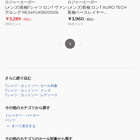
グ
ロジャーエーガー
ロジャーエーガー
レ
ン
長
(メンズ)長袖Tシャツ ロンT ヴァン
(メンズ)長袖 ロンT AURO TECH
ー
デルング RE24FUK5610006
長袖ベースレイヤー
T
袖
RE26SES5610002
￥3,289
￥3,960
（税込）
（税込）
ヴ
ベ
29
ポイント
36
ポイント
ァ
ー
ン
ス
デ
レ
1
ル
イ
ン
ヤ
グ
ー
RE24FUK5610006
RE26SES5610002
さらに絞り込む
Tシャツ・カットソー
/
セール対象
Tシャツ・カットソー
/
メンズ
Tシャツ・カットソー
/
レディース
その他のカテゴリから探す
トレーナー・パーカー
パンツ
すべて表示する
その他のカテゴリのセール対象から探す