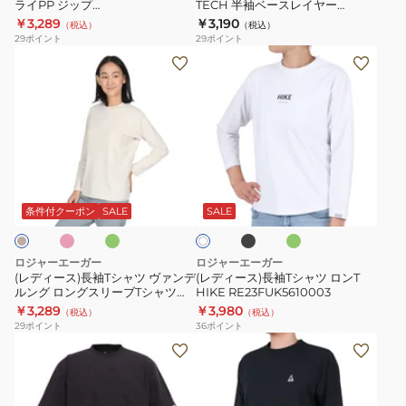
ー
ー
RE24SUK5610002
ライPP ジップ
TECH 半袖ベースレイヤー
フ
半
RE24SUK5620006
RE26SES5610001
￥3,289
￥3,190
ブ
（税込）
（税込）
ト
袖
29
ポイント
29
ポイント
RE24SUK5620005
ド
ベ
(レ
(レ
ラ
ー
デ
デ
イ
ス
ィ
ィ
PP
レ
ー
ー
ジ
イ
ス)
ス)
ッ
ヤ
長
長
ピ
ミ
ブ
オ
ホ
プ
ー
袖
袖
ン
ラ
リ
ワ
RE24SUK5620006
RE26SES5610001
ト
ッ
ー
T
T
条件付クーポン
SALE
SALE
イ
ク
ブ
ト
シ
シ
ャ
ャ
ロジャーエーガー
ロジャーエーガー
ツ
ツ
(レディース)長袖Tシャツ ヴァンデ
(レディース)長袖Tシャツ ロンT
ルング ロングスリーブTシャツ
HIKE RE23FUK5610003
ヴ
ロ
RE24FUK5620007
￥3,289
￥3,980
（税込）
（税込）
ァ
ン
29
ポイント
36
ポイント
ン
T
(メ
(メ
デ
HIKE
ン
ン
ル
RE23FUK5610003
ズ)
ズ)
ン